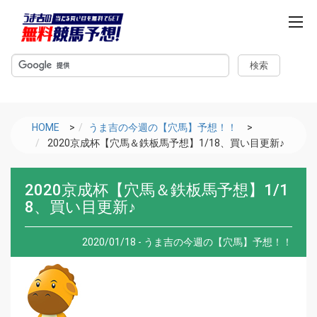
m
e
n
u
HOME
>
うま吉の今週の【穴馬】予想！！
>
2020京成杯【穴馬＆鉄板馬予想】1/18、買い目更新♪
2020京成杯【穴馬＆鉄板馬予想】1/1
8、買い目更新♪
2020/01/18 - うま吉の今週の【穴馬】予想！！