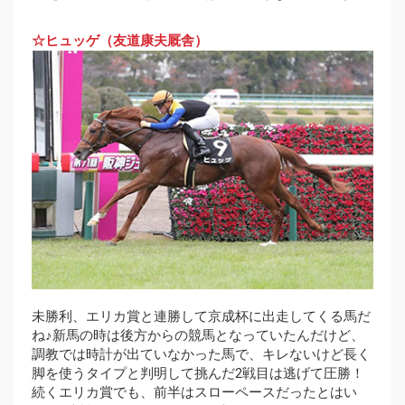
☆ヒュッゲ（友道康夫厩舎）
未勝利、エリカ賞と連勝して京成杯に出走してくる馬だ
ね♪新馬の時は後方からの競馬となっていたんだけど、
調教では時計が出ていなかった馬で、キレないけど長く
脚を使うタイプと判明して挑んだ2戦目は逃げて圧勝！
続くエリカ賞でも、前半はスローペースだったとはい