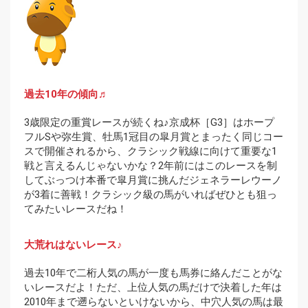
過去10年の傾向♬
3歳限定の重賞レースが続くね♪京成杯［G3］はホープ
フルSや弥生賞、牡馬1冠目の皐月賞とまったく同じコー
スで開催されるから、クラシック戦線に向けて重要な1
戦と言えるんじゃないかな？2年前にはこのレースを制
してぶっつけ本番で皐月賞に挑んだジェネラーレウーノ
が3着に善戦！クラシック級の馬がいればぜひとも狙っ
てみたいレースだね！
大荒れはないレース♪
過去10年で二桁人気の馬が一度も馬券に絡んだことがな
いレースだよ！ただ、上位人気の馬だけで決着した年は
2010年まで遡らないといけないから、中穴人気の馬は最