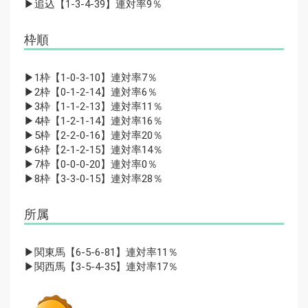
▶追込【1-3-4-39】連対率9％
枠順
▶1枠【1-0-3-10】連対率7％
▶2枠【0-1-2-14】連対率6％
▶3枠【1-1-2-13】連対率11％
▶4枠【1-2-1-14】連対率16％
▶5枠【2-2-0-16】連対率20％
▶6枠【2-1-2-15】連対率14％
▶7枠【0-0-0-20】連対率0％
▶8枠【3-3-0-15】連対率28％
所属
▶関東馬【6-5-6-81】連対率11％
▶関西馬【3-5-4-35】連対率17％