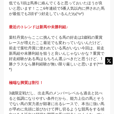
低でも1頭は馬券に絡んでくると思っておいたほうが良
いと思います！ここ6年連続で5番人気以内に押された馬
が最低でも2頭ずつ好走しているんだね(^o^)
最近のトレンドは新馬や未勝利組♪
葉牡丹賞からここに挑んでくる馬の好走は2歳戦の重賞
レースが増えたここ最近でも変わっていないんだけど、
前走で葉牡丹賞に使われている馬がいない今回は、前走
新馬組や未勝利組を狙うと良いんじゃないかな？重賞で
好走経験がある馬はもちろん選ぶべきだと思うけど、1
勝クラスなら勝利経験が無い限り厳しいと思います(*^^
*)
極端な脚質は割引！
3歳限定戦だし、出走馬のメンバーレベルも過去と比べ
ると低調になりやすい条件だから、能力上位の馬とそう
でない馬の実力差が顕著に出るレースで、本当に強い馬
が早めに先頭に並びかけて押し切るような競馬をする傾