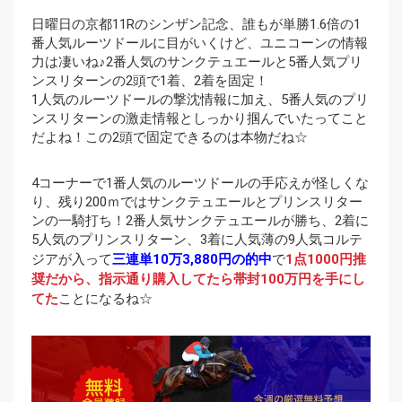
日曜日の京都11Rのシンザン記念、誰もが単勝1.6倍の1
番人気ルーツドールに目がいくけど、ユニコーンの情報
力は凄いね♪2番人気のサンクテュエールと5番人気プリ
ンスリターンの2頭で1着、2着を固定！
1人気のルーツドールの撃沈情報に加え、5番人気のプリ
ンスリターンの激走情報としっかり掴んでいたってこと
だよね！この2頭で固定できるのは本物だね☆
4コーナーで1番人気のルーツドールの手応えが怪しくな
り、残り200ｍではサンクテュエールとプリンスリター
ンの一騎打ち！2番人気サンクテュエールが勝ち、2着に
5人気のプリンスリターン、3着に人気薄の9人気コルテ
ジアが入って
三連単10万3,880円の的中
で
1点1000円推
奨だから、指示通り購入してたら帯封100万円を手にし
てた
ことになるね☆