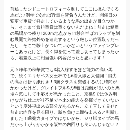
前述したシドニートロフィーを制してここに挑んでくる
馬だよ♪例年であれば斤量を背負うんだけど、開催日の
変更で重賞で好走しているような馬の出走が目立つか
ら、そこまで負担重賞は重くないんだよね！前走は稍重
の馬場かつ残り1200ｍ地点から11秒台半ばのラップを刻
む展開で終始外めを追走するという厳しい位置取りだっ
たし、そこで鞍上がついていかないというファインプレ
ーもあったけど、長く脚を使って差し切ってしまったか
ら、着差以上に相当強い内容だったと思います！
元々昨年の秋華賞でも3着入線するほど能力の高い馬
で、続くエリザベス女王杯でも6着入線と大健闘！能力
の高さは折り紙付き！3勝クラスを突破するのに時間が
かかったけど、グレイトフルSの5着は距離が長いのと馬
場を気にして手応えが悪かったこと、京橋Sでは休み明
けながら仕上がり不足で本来の能力を発揮できていない
という度外視出来る部分があるから、立て直して見せた
前走の内容を見る限り、勝ち負けに期待出来ると判断し
ました！瞬発力タイプではないから、ジリ脚タイプの馬
だから上がりがかかる阪神の内回りも良いんじゃない？