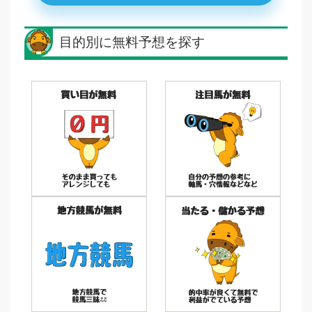
目的別に無料予想を探す