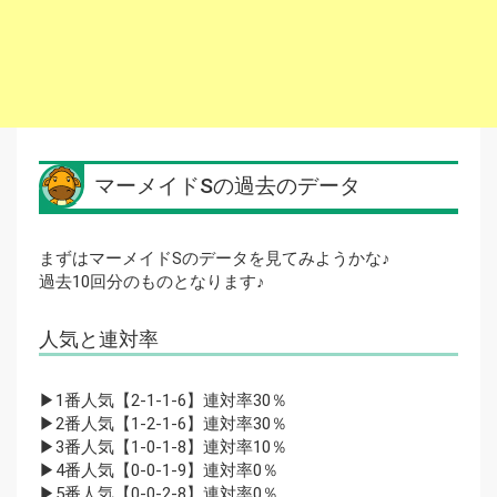
マーメイドSの過去のデータ
まずはマーメイドSのデータを見てみようかな♪
過去10回分のものとなります♪
人気と連対率
▶1番人気【2-1-1-6】連対率30％
▶2番人気【1-2-1-6】連対率30％
▶3番人気【1-0-1-8】連対率10％
▶4番人気【0-0-1-9】連対率0％
▶5番人気【0-0-2-8】連対率0％