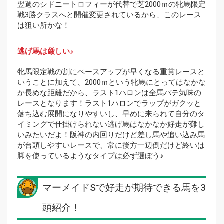
翌週のシドニートロフィーが代替で芝2000ｍの牝馬限定
戦3勝クラスへと開催変更されているから、このレース
は狙い所かな！
逃げ馬は厳しい♪
牝馬限定戦の割にペースアップが早くなる重賞レースと
いうことに加えて、2000ｍという牝馬にとってはなかな
か長めな距離だから、ラスト1ハロンは全馬バテ気味の
レースとなります！ラスト1ハロンでラップがガクッと
落ち込む展開になりやすいし、早めに来られて自分のタ
イミングで仕掛けられない逃げ馬はなかなか好走が難し
いみたいだよ！阪神の内回りだけど差し馬や追い込み馬
が台頭しやすいレースで、常に後方一辺倒だけど終いは
脚を使っているようなタイプは必ず選ぼう♪
マーメイドSで好走が期待できる馬を3
頭紹介！