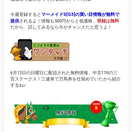
今週登録すると
マーメイドS[G3]の買い目情報が無料で
提供
されるよ！情報も500円からと低価格、
登録は無料
だから、試してみるなら今がチャンスだと思うよ！
6月13日の日曜日に配信された無料情報、中京11Rの三
宮ステークス！三連単で万馬券を仕留めていたから紹介
するね♪