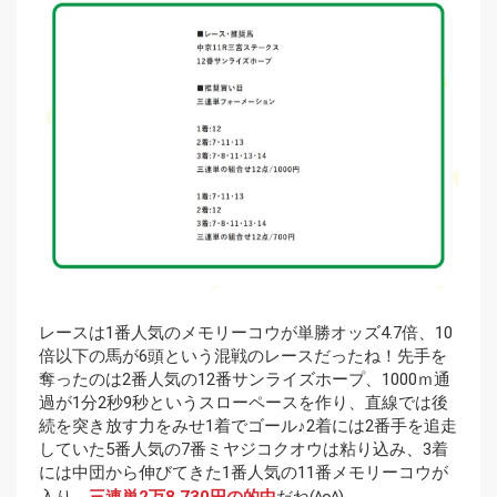
レースは1番人気のメモリーコウが単勝オッズ4.7倍、10
倍以下の馬が6頭という混戦のレースだったね！先手を
奪ったのは2番人気の12番サンライズホープ、1000ｍ通
過が1分2秒9秒というスローペースを作り、直線では後
続を突き放す力をみせ1着でゴール♪2着には2番手を追走
していた5番人気の7番ミヤジコクオウは粘り込み、3着
には中団から伸びてきた1番人気の11番メモリーコウが
入り、
三連単2万8,730円の的中
だね(^o^)