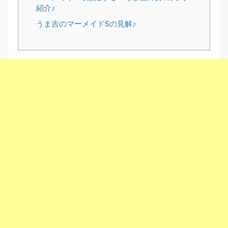
紹介♪
うま吉のマーメイドSの見解♪