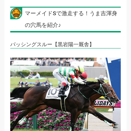
マーメイドSで激走する！うま吉渾身
の穴馬を紹介♪
パッシングスルー【黒岩陽一厩舎】