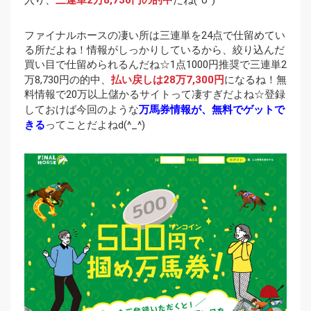
ファイナルホースの凄い所は三連単を24点で仕留めてい
る所だよね！情報がしっかりしているから、絞り込んだ
買い目で仕留められるんだね☆1点1000円推奨で三連単2
万8,730円の的中、
払い戻しは28万7,300円
になるね！無
料情報で20万以上儲かるサイトって凄すぎだよね☆登録
しておけば今回のような
万馬券情報が、無料でゲットで
きる
ってことだよねd(^_^)