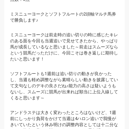
ミスニューヨークとソフトフルートの2頭軸マルチ馬券
で勝負します♪
ミスニューヨークは前走時の追い切りの時に感じたキレ
のある面を今回も当週追いで見せてきたから、やっぱり
馬が成長しているなと思いました～前走はスムーズなら
という競馬だっただけに、今回こそは巻き返しに期待し
たいと思います！
ソフトフルートも1週前は追い切りの動きが良かった
し、当週も軽め調整ながら素晴らしい動きを披露してい
て文句なしのデキの良さだね♪能力の高さは疑いようも
ないし、スムーズに競馬が出来れば順当に上位入線して
くると思います～
アンドラステは大きく変わったところはないけど、1週
前にしっかり負荷をかけて当週は4ハロン追いで我慢が
きいていたという休み明けの調整内容としては十二分な