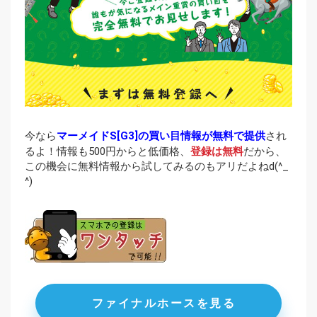
今なら
マーメイドS[G3]の買い目情報が無料で提供
され
るよ！情報も500円からと低価格、
登録は無料
だから、
この機会に無料情報から試してみるのもアリだよねd(^_
^)
ファイナルホースを見る