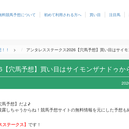
無料競馬予想について
初めて利用される方へ
買い目
注目馬
想！！
>
アンタレスステークス2026【穴馬予想】買い目はサイ
26【穴馬予想】買い目はサイモンザナドゥか
20
穴馬予想】だよ♪
披露しちゃうからね！競馬予想サイトの無料情報を元にした予想も
レスステークス】
です！