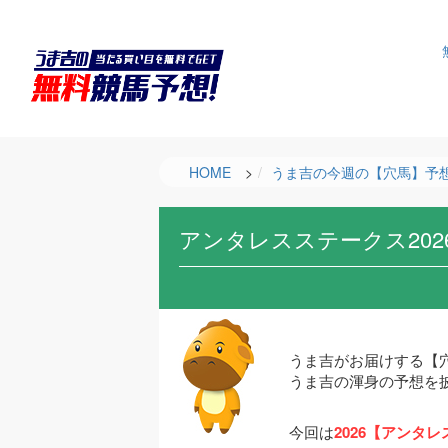
HOME
>
うま吉の今週の【穴馬】予
アンタレスステークス20
うま吉がお届けする【
うま吉の渾身の予想を
今回は
2026【アンタ