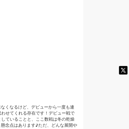
来なくなるけど、デビューから一度も連
思わせてくれる存在です！デビュー戦で
としていることと、ここ数戦は冬の乾燥
懸念点はあります♪ただ、どんな展開や