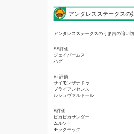
アンタレスステークスの
アンタレスステークスのうま吉の追い切
SS評価
ジェイパームス
ハグ
S+評価
サイモンザナドゥ
ブライアンセンス
ルシュヴァルドール
S評価
ピカピカサンダー
ムルソー
モックモック