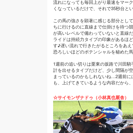
流れになっても毎回上がり最速をマー
くなっているだけで、それで35秒台と
この馬の強さを顕著に感じる部分とし
ちに行けるのに直線まで仕掛けを待つ
が高いレベルで備わっていないと直線
ライドは持続力タイプの印象があるほ
す♪遅い流れで行きたがるところをあえ
恐ろしいほどのポテンシャルを秘めた
1週前の追い切りは栗東の坂路で川田騎手を
計を出せるタイプだけど、少し間隔が
まっているのかもしれないね…2週前に
も、上げてきているような内容だから
☆サイモンザナドゥ（小林真也厩舎）