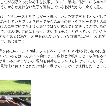
クしながら際立った決め手を披露していて、単純に逃げている馬の
いうなかなか見れない数字を連発しているわけだから、全く問題な
ては、どのレースを見てもダート戦らしい組み立て方をほとんどし
競馬をしているでしょ？追ってからの反応の良さやスピード能力の
だけの競馬で勝てるような展開ではない状況でも楽勝してきている
どで、体の使い方的にももっと速い流れを淡々と運べていた方がさ
てなだめる競馬で、道中も遊んでいるような雰囲気ばかり…それで
馬だと感じます！
背に4ハロン52.9秒、ラスト2ハロン12.3-12.2秒を終い強め
空いているとはいえタイム的にはここ数戦と比較すると一枚落ちる
は目一杯にやりながら1週前も負荷をしっかりと掛けているし、高
、最終追い切りでどれだけ軽快に動けているかには注目したいとこ