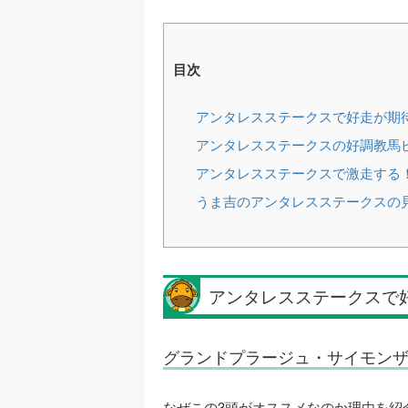
目次
アンタレスステークスで好走が期
アンタレスステークスの好調教馬ピッ
アンタレスステークスで激走する！
うま吉のアンタレスステークスの
アンタレスステークスで
グランドプラージュ・サイモン
なぜこの3頭がオススメなのか理由を紹