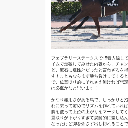
フェブラリーステークスで15着入線し
イムで走破してみせた内容から、チャ
ど、流石に適性外だったと言わざるを得
す！まともならまず勝ち負けしてくると
で、位置取り的にそれさえ無ければ想定
は必至かなと思います！
かなり器用さがある馬で、しっかりと
れに乗って前めでリズムを作れていれ
脚を使って上位の上がりをマークしてく
置取りが下がりすぎて展開的に差し込ん
なったけど脚を余さず出し切れることで