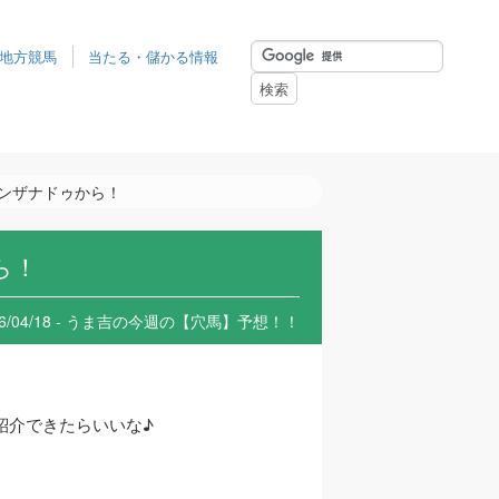
地方競馬
当たる・儲かる情報
モンザナドゥから！
ら！
26/04/18 - うま吉の今週の【穴馬】予想！！
紹介できたらいいな♪