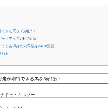
待できる馬を3頭紹介！
クアップ♪4/17更新
うま吉渾身の穴馬紹介♪4/18更新
見解♪
好走が期待できる馬を3頭紹介！
ザナドゥ・ムルソー
介していくよ♪