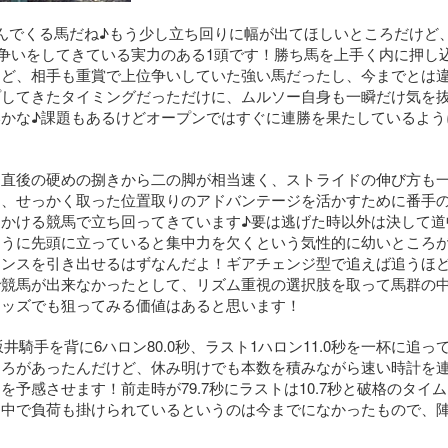
んでくる馬だね♪もう少し立ち回りに幅が出てほしいところだけど
争いをしてきている実力のある1頭です！勝ち馬を上手く内に押し
けど、相手も重賞で上位争いしていた強い馬だったし、今までとは
プしてきたタイミングだっただけに、ムルソー自身も一瞬だけ気を
かな♪課題もあるけどオープンではすぐに連勝を果たしているよう
ト直後の硬めの捌きから二の脚が相当速く、ストライドの伸び方も
ら、せっかく取った位置取りのアドバンテージを活かすために番手
かける競馬で立ち回ってきています♪要は逃げた時以外は決して道
ように先頭に立っていると集中力を欠くという気性的に幼いところ
マンスを引き出せるはずなんだよ！ギアチェンジ型で追えば追うほ
で競馬が出来なかったとして、リズム重視の選択肢を取って馬群の
オッズでも狙ってみる価値はあると思います！
井騎手を背に6ハロン80.0秒、ラスト1ハロン11.0秒を一杯に追
ころがあったんだけど、休み明けでも本数を積みながら速い時計を
予感させます！前走時が79.7秒にラストは10.7秒と破格のタ
る中で負荷も掛けられているというのは今までになかったもので、