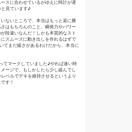
ペースに合わせているがゆえに時計が遅
いと見ています♪
ていないところで、本当はもっと楽に勝
高さはもちろんのこと、瞬発力やパワー
のが段違いなんだ！しかも本質的なスト
らにスムーズに動き出しを作れるはずで
いてまだ緩さがあるわけだから、本当に
に追ってマークしていました♪やれば速い時
イメージで、もしかしたら少し緩んでし
いレベルでデキを維持させるというより
ろです！