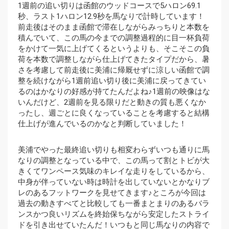
1週前の追い切りは函館のウッドコースで5ハロン69.1
秒、ラスト1ハロン12.9秒を馬なりで計時しています！
前走後はそのまま函館で滞在しながらみっちりと本数を
積んでいて、この馬の今までの調整過程的に目一杯負荷
をかけて一気に上げてくるというよりも、そこそこの負
荷を本数で調整しながら仕上げてきたタイプだから、暑
さを考慮して前走後に美浦に帰厩せずに涼しい函館で調
整を続けながら1週前追い切り後に美浦に戻ってきてい
るのはかなりの好感が持てたんだよね♪1週前の映像はな
いんだけど、2週前を見る限りだと動きの質も悪くなか
ったし、週ごとに良くなっていることを考慮すると結構
仕上げが進んでいるのかなと判断していました！
美浦でやった最終追い切りも相変わらずいつも通りに馬
なりの調整となっている中で、この馬って割とトビが大
きくてワンペース気味のキレイな走りをしているから、
中身が伴っていない時は時計を出していないとかなりブ
レのあるフットワークを見せてきます♪ところが今回は
過去の動きすべてと比較しても一番まとまりのあるバラ
ンスかつ良いリズムを終始保ちながら安定したストライ
ドを引き出せていたんだ！いつもと同じ馬なりの内容で