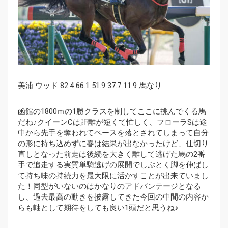
美浦 ウッド 82.4 66.1 51.9 37.7 11.9 馬なり
函館の1800ｍの1勝クラスを制してここに挑んでくる馬
だね♪クイーンCは距離が短くて忙しく、フローラSは途
中から先手を奪われてペースを落とされてしまって自分
の形に持ち込めずに春は結果が出なかったけど、仕切り
直しとなった前走は後続を大きく離して逃げた馬の2番
手で追走する実質単騎逃げの展開でしぶとく脚を伸ばし
て持ち味の持続力を最大限に活かすことが出来ていまし
た！同型がいないのはかなりのアドバンテージとなる
し、過去最高の動きを披露してきた今回の中間の内容か
らも軸として期待をしても良い1頭だと思うね♪