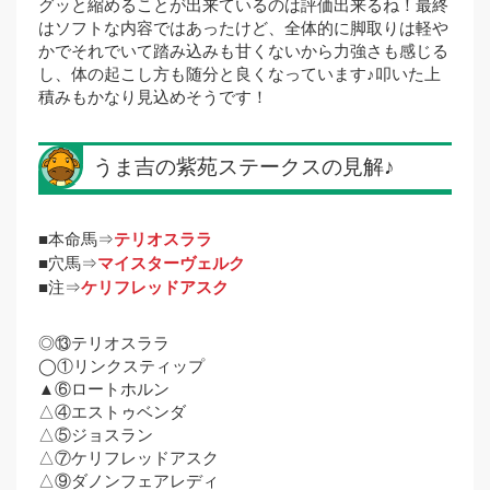
グッと縮めることが出来ているのは評価出来るね！最終
はソフトな内容ではあったけど、全体的に脚取りは軽や
かでそれでいて踏み込みも甘くないから力強さも感じる
し、体の起こし方も随分と良くなっています♪叩いた上
積みもかなり見込めそうです！
うま吉の紫苑ステークスの見解♪
■本命馬⇒
テリオスララ
■穴馬⇒
マイスターヴェルク
■注⇒
ケリフレッドアスク
◎⑬テリオスララ
◯①リンクスティップ
▲⑥ロートホルン
△④エストゥベンダ
△⑤ジョスラン
△⑦ケリフレッドアスク
△⑨ダノンフェアレディ