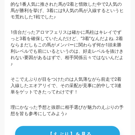
的な1番人気に推された馬が2着と惜敗した中で2人気の
馬が勝利を挙げ、3着には9人気の馬が入線するというヒ
モ荒れした1戦でした♪
1倍台だったアロマフェリスは確かに馬柱はキレイでず
っと3着を確保していたんだけど、”3着”なんだよね…2着
ならまだしもこの馬がメンバーに関わらず何か1頭未勝
利レベルでも前にいるというのは、好走レベルを抜けき
れない要因があるはずで、相手関係云々ではないんだよ
♪
そこでえぶりが目をつけたのは人気薄ながら前走で2着
入線したエオアリイで、その采配が見事に的中して3連
単をゲットできたってわけです！
理にかなった予想と抜群に相手選びが魅力のえぶりの予
想を皆も参考にしてみよう♪
【えぶり】を見る