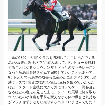
小倉の1800ｍの1勝クラスを勝利してここに挑んでくる
馬だね♪後に阪神JFでも4着入線して、Fレビューを勝利
することになるショウナンザナドゥとのマッチレースと
なった新馬戦を好タイムで完勝していたこともあって、
8ヶ月ぶりでも馬体の成長も見込めたエルフィンSでは単
勝オッズで1倍台に推されるほど支持を集めていたんだ
けど、スタート直後に大きく外にヨレてゲート再審査と
なるほどの逸走を見せた上に、ソフトな馬場に脚を取ら
れていたのか何度も手前を変えながら体の動きと気持ち
がマッチせずまともな走りすら出来ていませんでした！