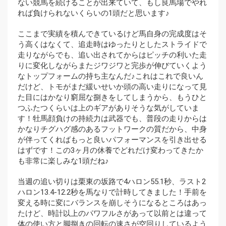
ない競馬を続けることが出来ていて、もし良馬場でやれ
れば負けられないくらいの1頭だと思います♪
ここまで実績を積んできているけど馬自身の完成度はそ
う高くはなくて、追走時はゆったりとしたストライドで
走りながらでも、追い出されてからはピッチの利いた走
りに変化しながらまたジワジワと完歩が伸びていくよう
なトップフォームの持ち主なんだ♪これはこれで良いん
だけど、トモがまだ緩いせいか頭の高い走りになって見
た目にはかなり窮屈な捌きをしてしまうから、もうひと
つふたつくらいは上のギアがありそうな気がしていま
す！牡馬顔負けの持続力は武器でも、普段の走りからは
かなりチグハグ感のあるフットワークの質だから、中身
が伴ってくればもっと良いパフォーマンスを引き出せる
はずです！この3ヶ月の休養でどれだけ変わってきたか
も非常に楽しみな1頭だね♪
当週の追い切りは栗東の坂路で4ハロン55.1秒、ラスト2
ハロン13.4-12.2秒を馬なりで計時してきました！手前を
変える時に変にバランスを崩しそうになるところはあっ
たけど、時計以上のパワフルさがあって以前とは違って
体の使い方と脚捌きの回転の速さが空回りしているよう