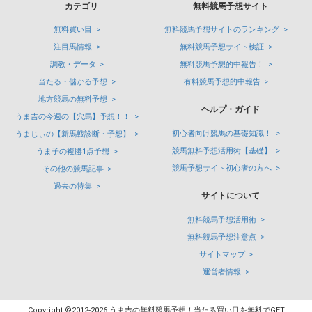
カテゴリ
無料競馬予想サイト
無料買い目
無料競馬予想サイトのランキング
注目馬情報
無料競馬予想サイト検証
調教・データ
無料競馬予想的中報告！
当たる・儲かる予想
有料競馬予想的中報告
地方競馬の無料予想
ヘルプ・ガイド
うま吉の今週の【穴馬】予想！！
初心者向け競馬の基礎知識！
うまじぃの【新馬戦診断・予想】
競馬無料予想活用術【基礎】
うま子の複勝1点予想
競馬予想サイト初心者の方へ
その他の競馬記事
過去の特集
サイトについて
無料競馬予想活用術
無料競馬予想注意点
サイトマップ
運営者情報
Copyright ©2012-2026 うま吉の無料競馬予想！当たる買い目を無料でGET