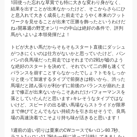
1回使った忘れな草賞でも特に大きな変わり身がなく、
結果を出すことが出来なかったけど、そこからさらにひ
と息入れて大きく成長した前走でようやく本来のフット
ワークを見せることが出来て圧勝を飾ったというわけだ
ね♪開幕週の野芝オンリーの中山は絶好の条件で、評判
馬がいよいよ本領発揮だよ！
トビが大きい馬だからそもそもスタート直後にダッシュ
がつきにくいのは仕方がないかと思っていたけど、パン
パンの良馬場だった前走ではそれまでの2戦が嘘のよう
な絶好のスタートを決めて、それでいて二の脚も速くて
バランスを崩すことすらなかったでしょ？トモをしっか
りと使って加速するタイプで前捌きは軽いから、渋った
馬場だと踏ん張りが利かずに前後のバランスが崩れたま
まで修正が出来ないからこそあれだけパフォーマンスを
落としていたんだと思います♪キレそうなタイプではな
いけど、スピードの出る硬い馬場ならストライドが限界
まで伸びてとんでもない持続力を引き出せそうで、良馬
場の高速決着でこそより持ち味が活きると思います！
1週前の追い切りは栗東のCWコースで6ハロン80.7秒、
ラスト1ハロン11.7秒を一杯に追って計時してきました♪