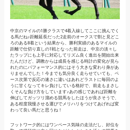
中京のマイルの1勝クラスで4着入線してここに挑んでく
る馬だね♪距離延長だった2走前のオークスで割と見どこ
ろのある8着という結果から、勝利実績のあるマイルの
距離で仕切り直しの1戦となった前走は、中京の淡々し
たラップにも上手に対応してリズム良く進出を開始出来
たんだけど、調教からは成長を感じる時計の変化が見ら
れたのにパフォーマンス的にはそう大きな変わり身があ
りませんでした！今までも気分良く走らせていても、ペ
ース次第で反応の速さに違いはあれどラストに毎回のよ
うに甘くなってキレ負けしている格好で、前走もまさし
くそんな負け方をしています♪あの感じであれば距離を
伸ばしてガッツリ溜める競馬をしたほうが良さそうで、
ある程度我慢させる運びでメリハリをつけてあげれば変
わって良い馬だと思うね！
フットワーク的にはワンペース気味の走法だし、好位を