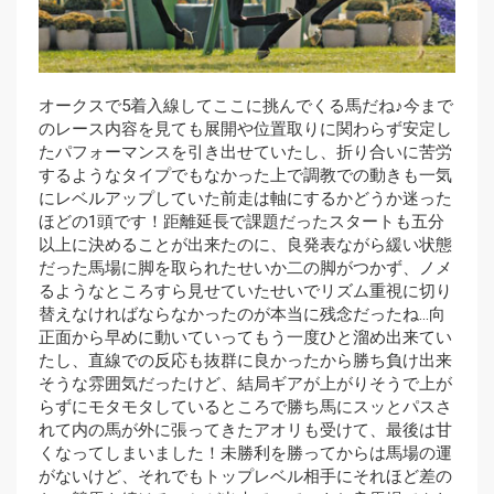
オークスで5着入線してここに挑んでくる馬だね♪今まで
のレース内容を見ても展開や位置取りに関わらず安定し
たパフォーマンスを引き出せていたし、折り合いに苦労
するようなタイプでもなかった上で調教での動きも一気
にレベルアップしていた前走は軸にするかどうか迷った
ほどの1頭です！距離延長で課題だったスタートも五分
以上に決めることが出来たのに、良発表ながら緩い状態
だった馬場に脚を取られたせいか二の脚がつかず、ノメ
るようなところすら見せていたせいでリズム重視に切り
替えなければならなかったのが本当に残念だったね…向
正面から早めに動いていってもう一度ひと溜め出来てい
たし、直線での反応も抜群に良かったから勝ち負け出来
そうな雰囲気だったけど、結局ギアが上がりそうで上が
らずにモタモタしているところで勝ち馬にスッとパスさ
れて内の馬が外に張ってきたアオリも受けて、最後は甘
くなってしまいました！未勝利を勝ってからは馬場の運
がないけど、それでもトップレベル相手にそれほど差の