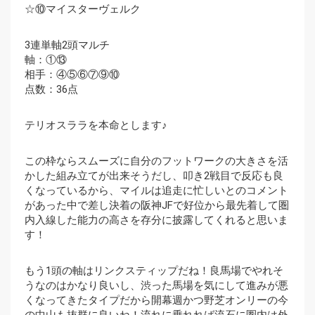
☆⑩マイスターヴェルク
3連単軸2頭マルチ
軸：①⑬
相手：④⑤⑥⑦⑨⑩
点数：36点
テリオスララを本命とします♪
この枠ならスムーズに自分のフットワークの大きさを活
かした組み立てが出来そうだし、叩き2戦目で反応も良
くなっているから、マイルは追走に忙しいとのコメント
があった中で差し決着の阪神JFで好位から最先着して圏
内入線した能力の高さを存分に披露してくれると思いま
す！
もう1頭の軸はリンクスティップだね！良馬場でやれそ
うなのはかなり良いし、渋った馬場を気にして進みが悪
くなってきたタイプだから開幕週かつ野芝オンリーの今
の中山も抜群に良いね！流れに乗れれば流石に圏内は外