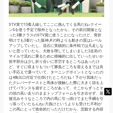
STV賞で13着入線してここに挑んでくる馬だね♪クイー
ンSを使う予定で除外となったから、その前日開催とな
った3勝クラスのSTV賞に使うことになったけど、骨折
明けでも3着だった阪神JFの時よりも動きの質はレベル
アップしていたし、流石に実績的に条件戦では凡走しな
いと思っていたら、大敗を喫してしまいました2走前の
マイルで流れに乗るために積極的に出していったせいか
前半部分は少し折り合いに苦労するところはあったけ
ど、すぐに収まりもついて勝負どころを迎えるまでは良
い手応えで運べていて、ターニングポイントとなったの
は4角出口付近で仕掛けたところだね！下がり気味だっ
たクレバーテーストと馬体が接触した際に大きく頭を上
げてバランスを崩すところがあって、そこからずっとそ
の頭の高い走りのままトップフォームを引き出せず、最
後沈みそうなところで内の馬に引っ掛けてまた手綱を引
っ張っていたもんね♪力負けというよりも受けた不利が
この馬にとって致命的だっただけだから、悲観する内容