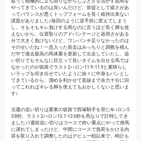
取って積極的に立ち回りながらしぶとさを活かす競馬を
やってきているのは良いんだけど、前提として緩さがあ
ってバランスが悪くトップフォームを長く維持出来ない
課題がありました♪毎回のように逆手前に変えてしまう
し、そもそもキレ負けする馬なのに言うほど長く脚も使
えないから、位置取りのアドバンテージと器用さがある
分で大きく負けないけど、ワンパンチ足りなかったのは
そのせいだね！一息入った前走はみっちりと調教を積ん
だ中で過去最高の馬体重を更新して出走していたし、追
い切りでもそんなに目立って良いタイムを出せる馬では
なかったのが坂路でラスト2ハロン11.9-11.9と素晴らし
いラップを叩き出せていたように徐々に中身もパンとし
てきているから、溜めを利かせて直線まで余力十分に回
ってこれればキレる脚を使えてもおかしくないと思いま
す♪
当週の追い切りは栗東の坂路で西塚騎手を背に4ハロン5
5.8秒、ラスト2ハロン12.7-12.6秒を馬なりで計時してき
ました♪1週前追い切りはコースで終い重点にやって僚馬
に遅れてしまったけど、中間にコースで負荷をかける内
容を取り入れて調整したのはデビュー戦以来で、時計も