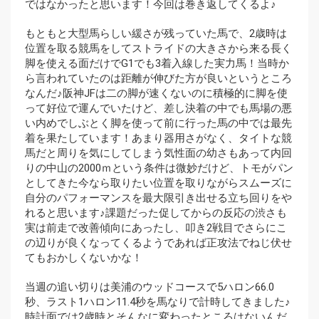
ではなかったと思います！今回は巻き返してくるよ♪
もともと大型馬らしい緩さが残っていた馬で、2歳時は
位置を取る競馬をしてストライドの大きさから来る長く
脚を使える面だけでG1でも3着入線した実力馬！当時か
ら言われていたのは距離が伸びた方が良いというところ
なんだ♪阪神JFは二の脚が速くないのに積極的に脚を使
って好位で運んでいたけど、差し決着の中でも馬場の悪
い内めでしぶとく脚を使って前に行った馬の中では最先
着を果たしています！あまり器用さがなく、タイトな競
馬だと周りを気にしてしまう気性面の幼さもあって内回
りの中山の2000ｍという条件は微妙だけど、トモがパン
としてきた今なら取りたい位置を取りながらスムーズに
自分のパフォーマンスを最大限引き出せる立ち回りをや
れると思います♪課題だった促してからの反応の渋さも
実は前走で改善傾向にあったし、叩き2戦目でさらにこ
の辺りが良くなってくるようであれば正攻法でねじ伏せ
てもおかしくないかな！
当週の追い切りは美浦のウッドコースで5ハロン66.0
秒、ラスト1ハロン11.4秒を馬なりで計時してきました♪
時計面では2歳時とそんなに変わったところはないんだ