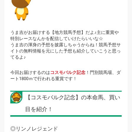
うま吉がお届けする【地方競馬予想】だよ♪主に重賞や
特別レースなんかを配信していけたらいいな☆
うま吉の渾身の予想を披露しちゃうからね！競馬予想サ
イトの無料情報を元にした予想も紹介していこうと思っ
てるよ♪
今回お届けするのは
コスモバルク記念
！門別競馬場、ダ
ート1800ｍで行われる重賞です！
【コスモバルク記念】の本命馬、買い
目を紹介！
◎リンノレジェンド