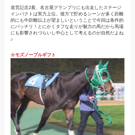
道営記念2着、名古屋グランプリにも出走したステージ
インパクトは実力上位。後方で貯めるシーンが多く距離
的にも中距離以上が望ましいということで今回は条件的
にバッチリ！とにかくタフな走りが魅力の馬だから馬場
にも影響されづらいし中心として考えるのが自然だよね
♪
☆モズノーブルギフト