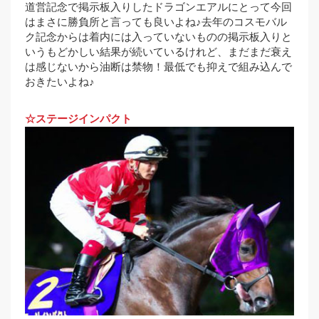
道営記念で掲示板入りしたドラゴンエアルにとって今回
はまさに勝負所と言っても良いよね♪去年のコスモバル
ク記念からは着内には入っていないものの掲示板入りと
いうもどかしい結果が続いているけれど、まだまだ衰え
は感じないから油断は禁物！最低でも抑えで組み込んで
おきたいよね♪
☆ステージインパクト