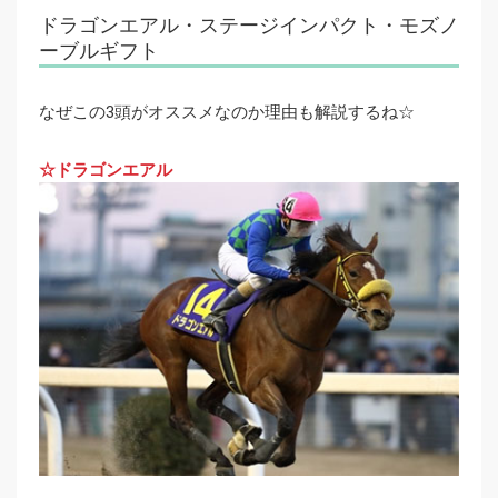
ドラゴンエアル・ステージインパクト・モズノ
ーブルギフト
なぜこの3頭がオススメなのか理由も解説するね☆
☆ドラゴンエアル