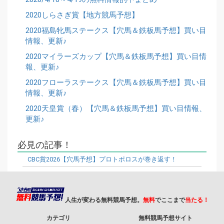
2020しらさぎ賞【地方競馬予想】
2020福島牝馬ステークス【穴馬＆鉄板馬予想】買い目
情報、更新♪
2020マイラーズカップ【穴馬＆鉄板馬予想】買い目情
報、更新♪
2020フローラステークス【穴馬＆鉄板馬予想】買い目
情報、更新♪
2020天皇賞（春）【穴馬＆鉄板馬予想】買い目情報、
更新♪
必見の記事！
CBC賞2026【穴馬予想】プロトポロスが巻き返す！
人生が変わる無料競馬予想。
無料
でここまで
当たる！
カテゴリ
無料競馬予想サイト