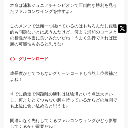
本命は浦和ジュニアチャンピオンで圧倒的な勝利を見せ
たファルコンウイングを推すよ♪
このメンツでは頭一つ抜けているのはもちろんだし距離
的も問題ないとは思うんだけど、何より浦和のコースと
の相性が本当に良いみたいだね！うまく先行できれば圧
勝の可能性もあると思うな♪
◯…グリーンロード
成長度がとてつもないグリーンロードも当然上位候補だ
よね！
すでに前走で同距離の勝利は経験済という点は大きい
し、何よりとてつもない脚を持っているからどの展開で
も上位に食い込めると思うよ♪
間違いなく先行してくるファルコンウィングがどう影響
してくるかが重要だね！