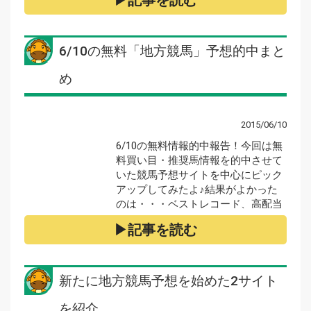
▶記事を読む
報をお探しの方は必見です！
6/10の無料「地方競馬」予想的中まと
め
2015/06/10
6/10の無料情報的中報告！今回は無
料買い目・推奨馬情報を的中させて
いた競馬予想サイトを中心にピック
アップしてみたよ♪結果がよかった
のは・・・ベストレコード、高配当
21、ファンファーレの3サイトで
▶記事を読む
す。よく当たる無料情報をお探しの
方は必見です！
新たに地方競馬予想を始めた2サイト
を紹介。