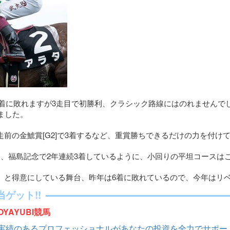
は8着に敗れますが3走目で初勝利、クラシック路線にはのれませんで
ました。
2走前の金鯱賞[G2]で3着するなど、重賞勝ちできるだけの力を付け
、福島記念で2年連続3着しているように、小回りの平坦コースは
0,1】と得意にしている舞台、昨年は6着に敗れているので、今年は
ゲット!!
OYAYUBI競馬
実績のあるプロフェッショナルがあなたの投資を全力でサポー