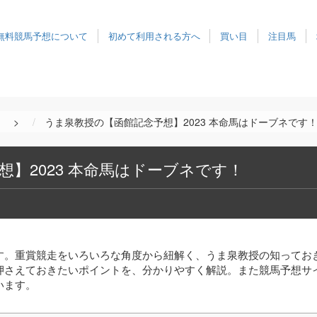
無料競馬予想について
初めて利用される方へ
買い目
注目馬
】
>
うま泉教授の【函館記念予想】2023 本命馬はドーブネです
】2023 本命馬はドーブネです！
す。重賞競走をいろいろな角度から紐解く、うま泉教授の知ってお
押さえておきたいポイントを、分かりやすく解説。また競馬予想サ
います。