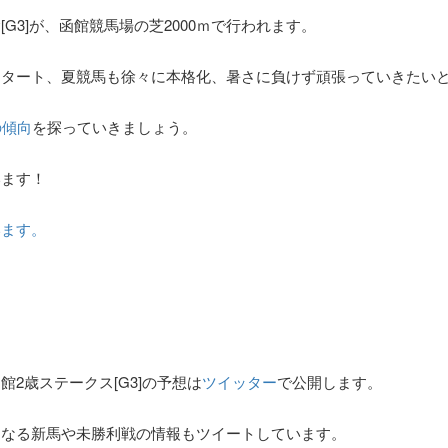
G3]が、函館競馬場の芝2000ｍで行われます。
スタート、夏競馬も徐々に本格化、暑さに負けず頑張っていきたい
の傾向
を探っていきましょう。
います！
います。
。
2歳ステークス[G3]の予想は
ツイッター
で公開します。
になる新馬や未勝利戦の情報もツイートしています。