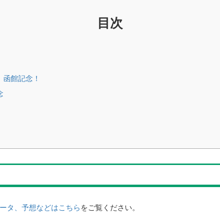
目次
、函館記念！
念
ータ、予想などはこちら
をご覧ください。