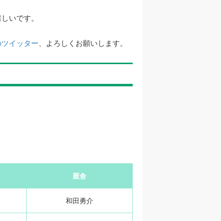
嬉しいです。
のツイッター
、よろしくお願いします。
厩舎
和田勇介