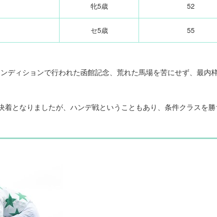
牝5歳
52
セ5歳
55
ンディションで行われた函館記念、荒れた馬場を苦にせず、最内枠
の決着となりましたが、ハンデ戦ということもあり、条件クラスを