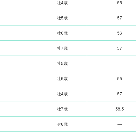
牡4歳
55
牡5歳
57
牡6歳
56
牡7歳
57
牡5歳
—
牡5歳
55
牡4歳
57
牡7歳
58.5
セ6歳
—