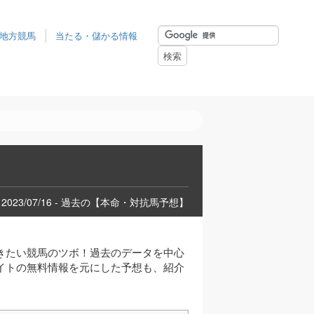
地方競馬
当たる・儲かる情報
！
2023/07/16 - 過去の【本命・対抗馬予想】
きたい競馬のツボ！過去のデータを中心
イトの無料情報を元にした予想も、紹介