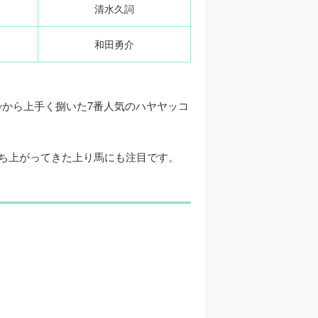
清水久詞
和田勇介
から上手く捌いた7番人気のハヤヤッコ
勝ち上がってきた上り馬にも注目です。