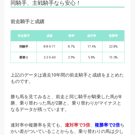
同騎手、主戦騎手なら安心！
前走騎手と成績
前走騎手
成績
勝率
連対率
複勝率
同騎手
8-8-5-71
8.7%
17.4%
22.8%
乗替り
2-2-5-60
2.9%
5.8%
13.0%
上記のデータは過去10年間の前走騎手と成績をまとめた
ものです。
勝ち馬を見てみると、前走と同じ騎手が騎乗した馬が8
勝、乗り替わった馬が2勝と、乗り替わりがマイナスと
なるデータが残っています。
連対率や複勝率を見ても、
連対率で3倍
、
複勝率で2倍
ち
かい差がついていることからも、乗り替わりの馬は少し