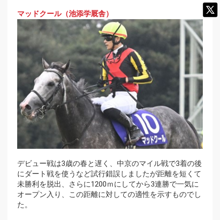
マッドクール（池添学厩舎）
デビュー戦は3歳の春と遅く、中京のマイル戦で3着の後
にダート戦を使うなど試行錯誤しましたが距離を短くて
未勝利を脱出、さらに1200ｍにしてから3連勝で一気に
オープン入り、この距離に対しての適性を示すものでし
た。