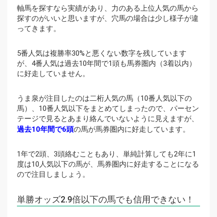
軸馬を探すなら実績があり、力のある上位人気の馬から
探すのがいいと思いますが、穴馬の場合は少し様子が違
ってきます。
5番人気は複勝率30%と悪くない数字を残しています
が、4番人気は過去10年間で1頭も馬券圏内（3着以内）
に好走していません。
うま泉が注目したのは二桁人気の馬（10番人気以下の
馬）、10番人気以下をまとめてしまったので、パーセン
テージで見るとあまり絡んでいないように見えますが、
過去10年間で6頭
の馬が馬券圏内に好走しています。
1年で2頭、3頭絡むこともあり、単純計算しても2年に1
度は10人気以下の馬が、馬券圏内に好走することになる
ので注目しましょう。
単勝オッズ2.9倍以下の馬でも信用できない！