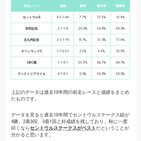
前走レース
成績
勝率
連対率
複勝率
セントウルS
4-3-1-44
7.7%
13.5%
15.4%
安田記念
2-1-1-6
20.0%
30.0%
40.0%
北九州記念
2-1-1-19
8.7%
13.0%
17.4%
キーンランドC
1-1-5-37
2.3%
4.5%
15.9%
CBC賞
1-1-0-1
33.3%
66.7%
66.7%
ヴィクトリアマイル
0-1-0-1
0.0%
50.0%
50.0%
上記のデータは過去10年間の前走レースと成績をまとめ
たものです。
データを見ると過去10年間でセントウルステークス組が
4勝、2着3回、3着1回と好成績を残しており、秋に一度
叩くなら
セントウルステークスがベスト
だということが
分かると思います。