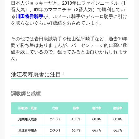
日本人ジョッキーだと、2018年にファインニードル（1
番人気）、昨年のママコチャ（3番人気）で勝利してい
る
川田将雅騎手
が、ルメール騎手やデムーロ騎手に引け
を取らないぐらい好成績をおさめています。
その他では岩田康誠騎手や松山弘平騎手など、過去10年
間で勝ち星はありませんが、パーセンテージ的に高い数
値を残しているので、狙ってみると面白いかもしれませ
ん。
池江泰寿厩舎に注目！
調教師と成績
調教師・厩舎
成績
勝率
連対率
複勝率
尾関知人厩舎
2-1-0-2
40.0%
60.0%
60.0%
池江泰寿厩舎
2-0-0-1
66.7%
66.7%
66.7%