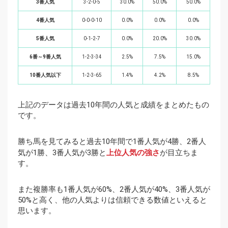
3番人気
3-2-0-5
30.0%
50.0%
50.0%
4番人気
0-0-0-10
0.0%
0.0%
0.0%
5番人気
0-1-2-7
0.0%
20.0%
30.0%
6番～9番人気
1-2-3-34
2.5%
7.5%
15.0%
10番人気以下
1-2-3-65
1.4%
4.2%
8.5%
上記のデータは過去10年間の人気と成績をまとめたもの
です。
勝ち馬を見てみると過去10年間で1番人気が4勝、2番人
気が1勝、3番人気が3勝と
上位人気の強さ
が目立ちま
す。
また複勝率も1番人気が60%、2番人気が40%、3番人気が
50%と高く、他の人気よりは信頼できる数値といえると
思います。