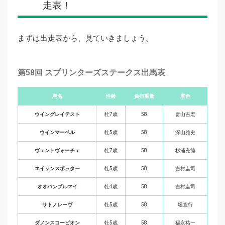
走表！
まずは出走表から、見ていきましょう。
第58回 スプリンターズステークス出馬表
馬名
性齢
負担重量
厩舎
ウイングレイテスト
牡7歳
58
畠山吉宏
ウインマーベル
牡5歳
58
深山雅史
ヴェントヴォーチェ
牡7歳
58
杉浦充徳
エイシンスポッター
牡5歳
58
吉村圭司
オオバンブルマイ
牡4歳
58
吉村圭司
サトノレーヴ
牡5歳
58
堀宜行
ダノンスコーピオン
牡5歳
58
福永祐一