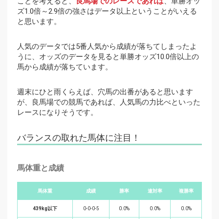
ことを考えると、
良馬場でのレースであれば
、単勝オッ
ズ1.0倍～2.9倍の強さはデータ以上ということがいえる
と思います。
人気のデータでは5番人気から成績が落ちてしまったよ
うに、オッズのデータを見ると単勝オッズ10.0倍以上の
馬から成績が落ちています。
週末にひと雨くらえば、穴馬の出番があると思います
が、良馬場での競馬であれば、人気馬の力比べといった
レースになりそうです。
バランスの取れた馬体に注目！
馬体重と成績
馬体重
成績
勝率
連対率
複勝率
439kg以下
0-0-0-5
0.0%
0.0%
0.0%