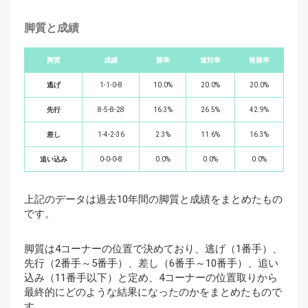
脚質と成績
脚質
成績
勝率
連対率
複勝率
逃げ
1-1-0-8
10.0%
20.0%
20.0%
先行
8-5-8-28
16.3%
26.5%
42.9%
差し
1-4-2-36
2.3%
11.6%
16.3%
追い込み
0-0-0-8
0.0%
0.0%
0.0%
上記のデータは過去10年間の脚質と成績をまとめたもの
です。
脚質は4コーナーの位置で決めており、逃げ（1番手）、
先行（2番手～5番手）、差し（6番手～10番手）、追い
込み（11番手以下）と定め、4コーナーの位置取りから
最終的にどのような結果になったのかをまとめたもので
す。