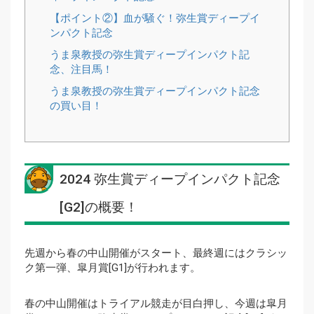
【ポイント②】血が騒ぐ！弥生賞ディープイ
ンパクト記念
うま泉教授の弥生賞ディープインパクト記
念、注目馬！
うま泉教授の弥生賞ディープインパクト記念
の買い目！
2024 弥生賞ディープインパクト記念
[G2]の概要！
先週から春の中山開催がスタート、最終週にはクラシッ
ク第一弾、皐月賞[G1]が行われます。
春の中山開催はトライアル競走が目白押し、今週は皐月