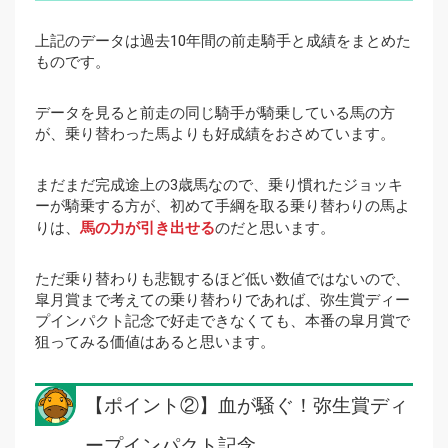
上記のデータは過去10年間の前走騎手と成績をまとめた
ものです。
データを見ると前走の同じ騎手が騎乗している馬の方
が、乗り替わった馬よりも好成績をおさめています。
まだまだ完成途上の3歳馬なので、乗り慣れたジョッキ
ーが騎乗する方が、初めて手綱を取る乗り替わりの馬よ
りは、
馬の力が引き出せる
のだと思います。
ただ乗り替わりも悲観するほど低い数値ではないので、
皐月賞まで考えての乗り替わりであれば、弥生賞ディー
プインパクト記念で好走できなくても、本番の皐月賞で
狙ってみる価値はあると思います。
【ポイント②】血が騒ぐ！弥生賞ディ
ープインパクト記念