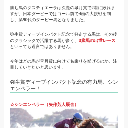
勝ち馬のタスティエーラは次走の皐月賞で2着に敗れま
すが、日本ダービーではゴール前で4頭の大接戦を制
し、第90代のダービー馬となりました。
弥生賞ディープインパクト記念で好走する馬は、その後
のクラシックで活躍する馬が多く、
3歳馬の出世レース
といっても過言ではありません。
今年はどの馬が皐月賞に向けて名乗りを挙げるのか、注
目していきたいと思います。
弥生賞ディープインパクト記念の有力馬、シン
エンペラー！
☆シンエンペラー（矢作芳人厩舎）