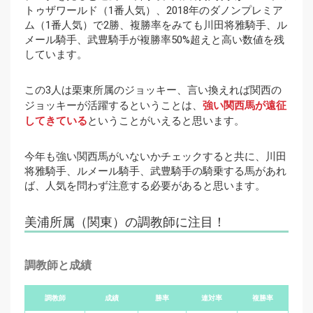
トゥザワールド（1番人気）、2018年のダノンプレミア
ム（1番人気）で2勝、複勝率をみても川田将雅騎手、ル
メール騎手、武豊騎手が複勝率50%超えと高い数値を残
しています。
この3人は栗東所属のジョッキー、言い換えれば関西の
ジョッキーが活躍するということは、
強い関西馬が遠征
してきている
ということがいえると思います。
今年も強い関西馬がいないかチェックすると共に、川田
将雅騎手、ルメール騎手、武豊騎手の騎乗する馬があれ
ば、人気を問わず注意する必要があると思います。
美浦所属（関東）の調教師に注目！
調教師と成績
調教師
成績
勝率
連対率
複勝率