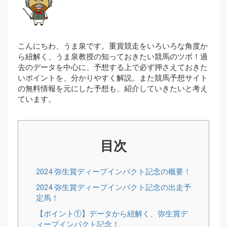
こんにちわ、うま泉です。重賞競走をいろいろな角度か
ら紐解く、うま泉教授の知っておきたい競馬のツボ！過
去のデータを中心に、予想する上で必ず押さえておきた
いポイントを、分かりやすく解説。また競馬予想サイト
の無料情報を元にした予想も、紹介していきたいと考え
ています。
目次
2024 弥生賞ディープインパクト記念の概要！
2024 弥生賞ディープインパクト記念の出走予
定馬！
【ポイント①】データから紐解く、弥生賞デ
ィープインパクト記念！