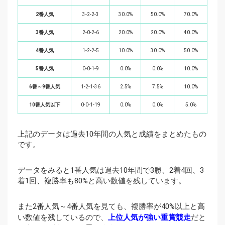
2番人気
3-2-2-3
30.0%
50.0%
70.0%
3番人気
2-0-2-6
20.0%
20.0%
40.0%
4番人気
1-2-2-5
10.0%
30.0%
50.0%
5番人気
0-0-1-9
0.0%
0.0%
10.0%
6番～9番人気
1-2-1-36
2.5%
7.5%
10.0%
10番人気以下
0-0-1-19
0.0%
0.0%
5.0%
上記のデータは過去10年間の人気と成績をまとめたもの
です。
データをみると1番人気は過去10年間で3勝、2着4回、3
着1回、複勝率も80%と高い数値を残しています。
また2番人気～4番人気を見ても、複勝率が40%以上と高
い数値を残しているので、
上位人気が強い重賞競走
だと