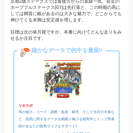
京都2歳ステークスでは最後方からの直線一気、前走の
ホープフルステークス[G1]は先行策と、この時期の馬に
しては脚質に幅があるのは大きな魅力で、どこからでも
伸びてくる末脚は安定感を増します。
目標は次の皐月賞ですが、本番に向けてどんな走りをみ
せるか注目です。
確かなデータで的中を量産!!
リホラボ
馬の能力・コース・調教・血統・騎手、そして当日の天候な
ど、競馬に関するデータを網羅☆稼げる競馬学とトップ馬券
師があなたの競馬ライフをサポート!!