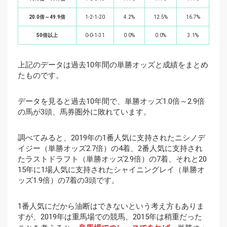
20.0倍～49.9倍
1-2-1-20
4.2%
12.5%
16.7%
50倍以上
0-0-1-31
0.0%
0.0%
3.1%
上記のデータは過去10年間の単勝オッズと成績をまとめ
たものです。
データを見ると過去10年間で、単勝オッズ1.0倍～2.9倍
の馬が3頭、馬券圏外に敗れています。
調べてみると、2019年の1番人気に支持されたニシノデ
イジー（単勝オッズ2.7倍）の4着、2番人気に支持され
たラストドラフト（単勝オッズ2.9倍）の7着、それと20
15年に1場人気に支持されたシャイニングレイ（単勝オ
ッズ1.9倍）の7着の3頭です。
1番人気にだから油断はできないという考え方もありま
すが、2019年は重馬場での競馬、2015年は稍重だった