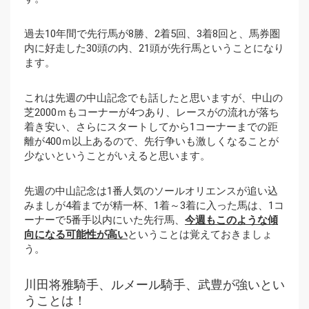
過去10年間で先行馬が8勝、2着5回、3着8回と、馬券圏
内に好走した30頭の内、21頭が先行馬ということになり
ます。
これは先週の中山記念でも話したと思いますが、中山の
芝2000ｍもコーナーが4つあり、レースがの流れが落ち
着き安い、さらにスタートしてから1コーナーまでの距
離が400ｍ以上あるので、先行争いも激しくなることが
少ないということがいえると思います。
先週の中山記念は1番人気のソールオリエンスが追い込
みましが4着までが精一杯、1着～3着に入った馬は、1コ
ーナーで5番手以内にいた先行馬、
今週もこのような傾
向になる可能性が高い
ということは覚えておきましょ
う。
川田将雅騎手、ルメール騎手、武豊が強いとい
うことは！