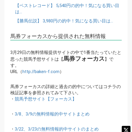
【ベストレコード】 5,540円の的中！気になる買い目
は…
【勝馬伝説】 3,980円の的中！気になる買い目は…
馬券フォーカスから提供された無料情報
3月29日の無料情報提供サイトの中で1番当たっていたと
馬券フォーカス
思った競馬予想サイトは【
】で
す。
URL（
http://baken-f.com
）
馬券フォーカスの詳細と過去の的中についてはコチラの
検証記事を参照されてみて下さい。
・
競馬予想サイト【フォーカス】
・
3/8、3/9の無料情報的中サイトまとめ
・
3/22、3/23の無料情報的中サイトのまとめ