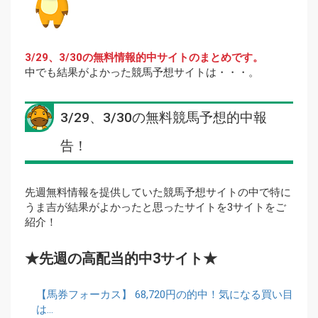
3/29、3/30の無料情報的中サイトのまとめです。
中でも結果がよかった競馬予想サイトは・・・。
3/29、3/30の無料競馬予想的中報
告！
先週無料情報を提供していた競馬予想サイトの中で特に
うま吉が結果がよかったと思ったサイトを3サイトをご
紹介！
★先週の高配当的中3サイト★
【馬券フォーカス】 68,720円の的中！気になる買い目
は…