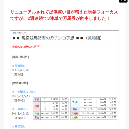
リニューアルされて提供買い目が増えた馬券フォーカス
ですが、2週連続で3連単で万馬券が的中しました！