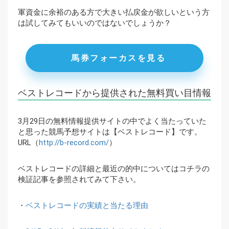
軍資金に余裕のある方で大きい払戻金が欲しいという方
は試してみてもいいのではないでしょうか？
馬券フォーカスを見る
ベストレコードから提供された無料買い目情報
3月29日の無料情報提供サイトの中でよく当たっていた
と思った競馬予想サイトは【ベストレコード】です。
URL（
http://b-record.com/
）
ベストレコードの詳細と最近の的中についてはコチラの
検証記事を参照されてみて下さい。
・
ベストレコードの実績と当たる理由