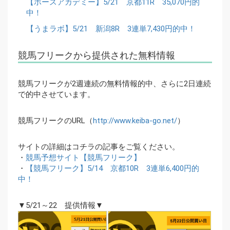
【ホースアカデミー】5/21 京都11R 35,070円的
中！
【うまラボ】5/21 新潟8R 3連単7,430円的中！
競馬フリークから提供された無料情報
競馬フリークが2週連続の無料情報的中、さらに2日連続
で的中させています。
競馬フリークのURL（
http://www.keiba-go.net/
）
サイトの詳細はコチラの記事をご覧ください。
・
競馬予想サイト【競馬フリーク】
・
【競馬フリーク】5/14 京都10R 3連単6,400円的
中！
▼5/21～22 提供情報▼