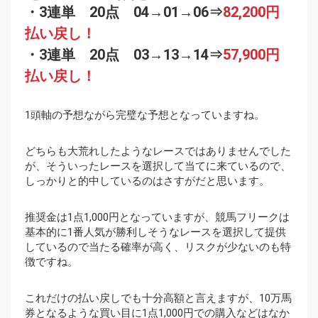
・3連単 20点 04→01→06⇒
82,200円
払い戻し！
・3連単 20点 03→13→14⇒
57,900円
払い戻し！
1頭軸の予想ながら完璧な予想となっていますね。
どちらも大荒れしたようなレースではありませんでした
が、そういったレースを選択して当てに来ているので、
しっかりと的中しているのはさすがだと思います。
推奨金は1点1,000円となっていますが、競馬フリークは
基本的に1番人気が勝利しそうなレースを選択して提供
しているので当たる確率が高く、リスクが少ないのも特
徴ですね。
これだけの払い戻しでも十分高額と言えますが、10万馬
券となるような買い目に1点1,000円での購入などはなか