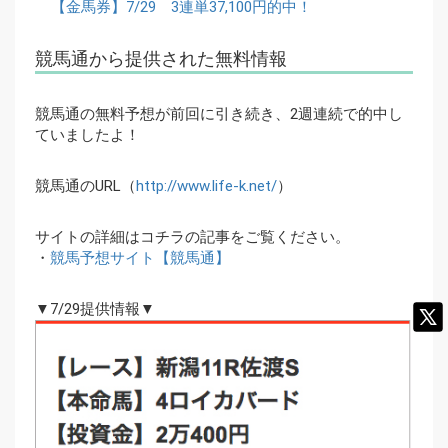
【金馬券】7/29 3連単37,100円的中！
競馬通から提供された無料情報
競馬通の無料予想が前回に引き続き、2週連続で的中し
ていましたよ！
競馬通のURL（
http://www.life-k.net/
）
サイトの詳細はコチラの記事をご覧ください。
・
競馬予想サイト【競馬通】
▼7/29提供情報▼