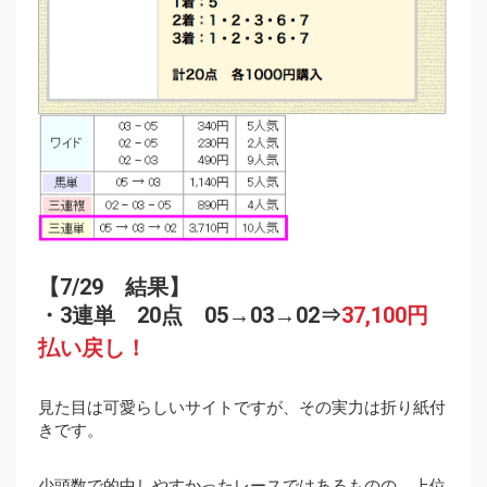
【7/29 結果】
・3連単 20点 05→03→02⇒
37,100円
払い戻し！
見た目は可愛らしいサイトですが、その実力は折り紙付
きです。
少頭数で的中しやすかったレースではあるものの、上位