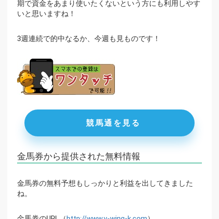
期で資金をあまり使いたくないという方にも利用しやす
いと思いますね！
3週連続で的中なるか、今週も見ものです！
競馬通を見る
金馬券から提供された無料情報
金馬券の無料予想もしっかりと利益を出してきました
ね。
金馬券のURL（
http://www.v-wing-k.com
）