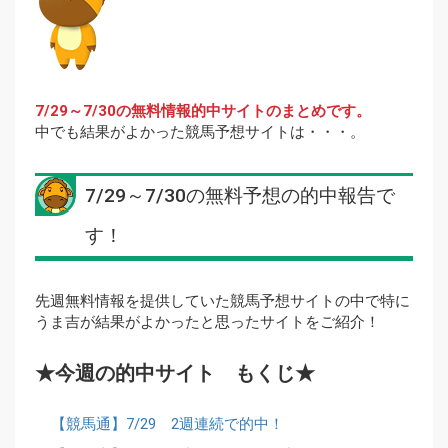
7/29～7/30の無料情報的中サイトのまとめです。
中でも結果がよかった競馬予想サイトは・・・。
7/29～7/30の無料予想の的中報告で
す！
先週無料情報を提供していた競馬予想サイトの中で特に
うま吉が結果がよかったと思ったサイトをご紹介！
★今週の的中サイト もくじ★
【競馬通】7/29 2週連続で的中！