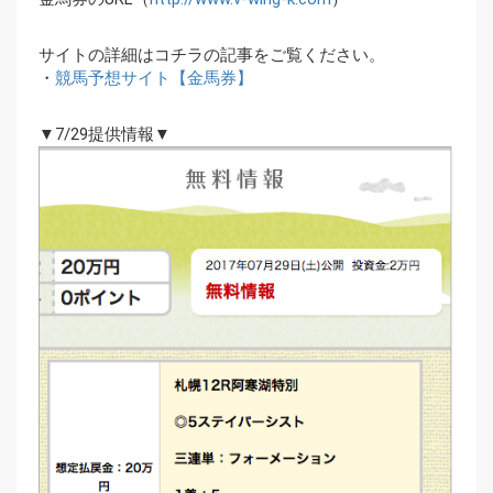
サイトの詳細はコチラの記事をご覧ください。
・
競馬予想サイト【金馬券】
▼7/29提供情報▼