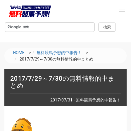
m
e
n
u
HOME
>
無料競馬予想的中報告！
>
2017/7/29～7/30の無料情報的中まとめ
2017/7/29～7/30の無料情報的中ま
とめ
2017/07/31 - 無料競馬予想的中報告！