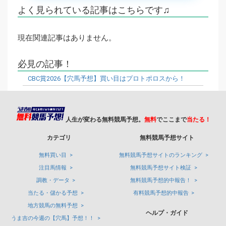
よく見られている記事はこちらです♫
現在関連記事はありません。
必見の記事！
CBC賞2026【穴馬予想】買い目はプロトポロスから！
人生が変わる無料競馬予想。
無料
でここまで
当たる！
カテゴリ
無料競馬予想サイト
無料買い目
無料競馬予想サイトのランキング
注目馬情報
無料競馬予想サイト検証
調教・データ
無料競馬予想的中報告！
当たる・儲かる予想
有料競馬予想的中報告
地方競馬の無料予想
ヘルプ・ガイド
うま吉の今週の【穴馬】予想！！