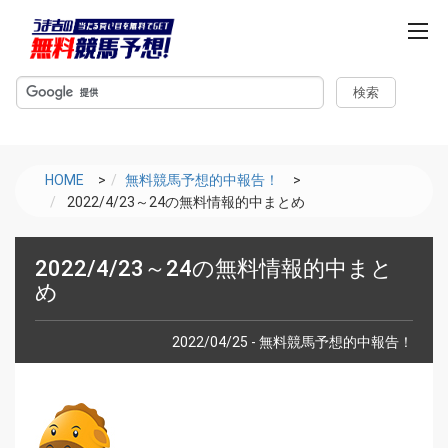
m
e
n
u
HOME
>
無料競馬予想的中報告！
>
2022/4/23～24の無料情報的中まとめ
2022/4/23～24の無料情報的中まと
め
2022/04/25 - 無料競馬予想的中報告！