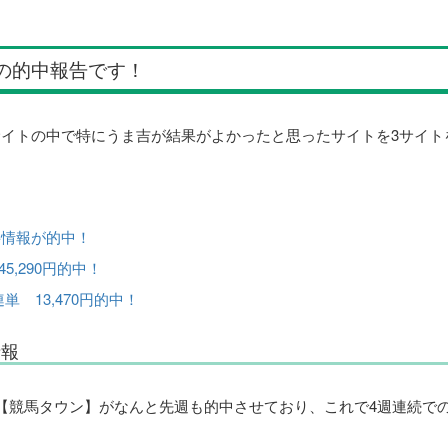
予想の的中報告です！
イトの中で特にうま吉が結果がよかったと思ったサイトを3サイト
料情報が的中！
5,290円的中！
単 13,470円的中！
情報
【競馬タウン】がなんと先週も的中させており、これで4週連続で