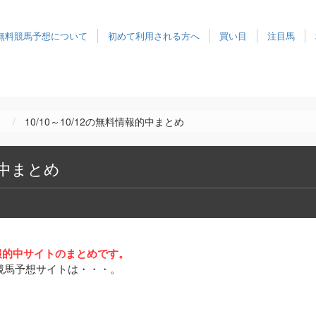
無料競馬予想について
初めて利用される方へ
買い目
注目馬
>
10/10～10/12の無料情報的中まとめ
報的中まとめ
料情報的中サイトのまとめです。
競馬予想サイトは・・・。