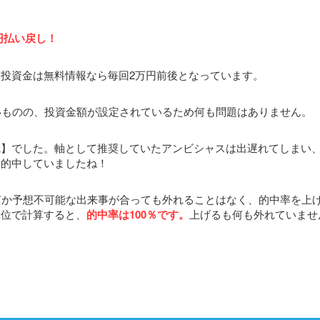
00円払い戻し！
投資金は無料情報なら毎回2万円前後となっています。
いものの、投資金額が設定されているため何も問題はありません。
冠】でした。軸として推奨していたアンビシャスは出遅れてしまい
は的中していましたね！
何か予想不可能な出来事が合っても外れることはなく、的中率を上
単位で計算すると、
的中率は100％です。
上げるも何も外れていませ