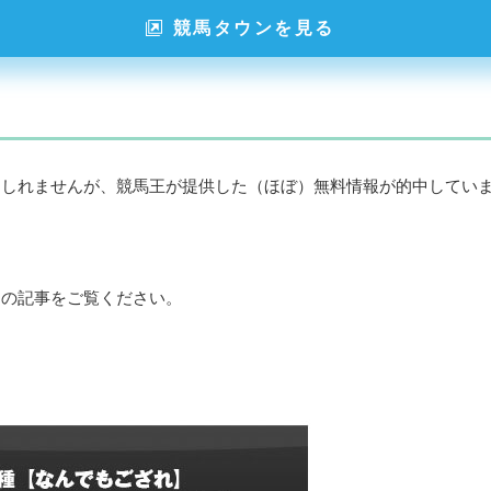
競馬タウンを見る
もしれませんが、競馬王が提供した（ほぼ）無料情報が的中してい
ラの記事をご覧ください。