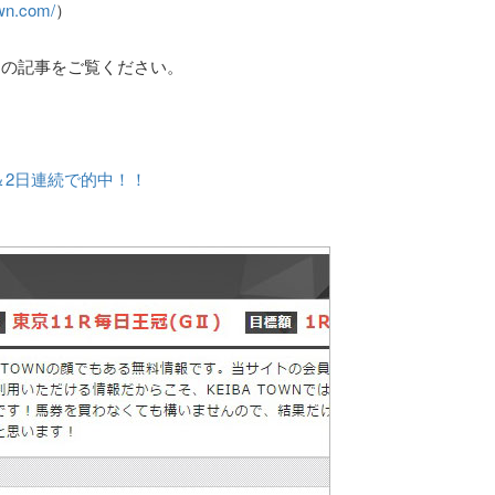
own.com/
）
ラの記事をご覧ください。
続＆2日連続で的中！！