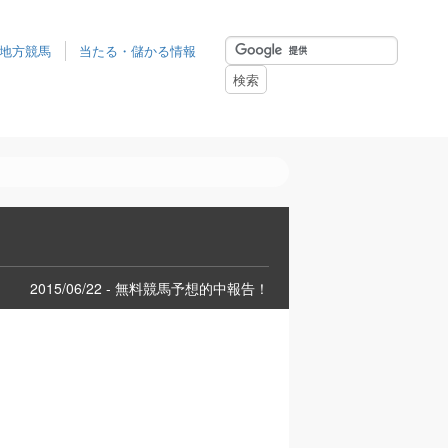
地方競馬
当たる・儲かる情報
2015/06/22 - 無料競馬予想的中報告！