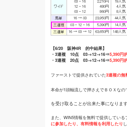
【6/20 阪神4R 的中結果】
・3連複 10点 03→12→16⇒
5,390
・3連複 20点 03→12→16⇒
5,390
ファーストで提供されていた
3連複の無
本命が1頭軸流しで押さえでＢＯＸなの
を受け取ることが出来た事になりま
また、WIN5情報を無料で提供している
に参加したり、有料情報を利用したり