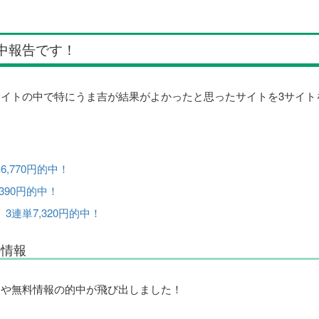
的中報告です！
イトの中で特にうま吉が結果がよかったと思ったサイトを3サイト
6,770円的中！
,390円的中！
3連単7,320円的中！
料情報
もや無料情報の的中が飛び出しました！