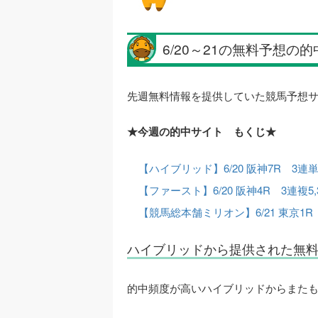
6/20～21の無料予想の
先週無料情報を提供していた競馬予想サ
★今週の的中サイト もくじ★
【ハイブリッド】6/20 阪神7R 3連単
【ファースト】6/20 阪神4R 3連複5
【競馬総本舗ミリオン】6/21 東京1R 
ハイブリッドから提供された無
的中頻度が高いハイブリッドからまた