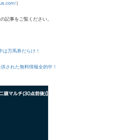
lus.com/
）
ラの記事をご覧ください。
中は万馬券だらけ！
＆提供された無料情報全的中！