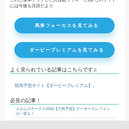
には今後も注目だよ☆
馬券フォーカスを見てみる
ダービープレミアムを見てみる
よく見られている記事はこちらです♫
競馬予想サイト【ダービープレミアム】。
必見の記事！
エルムステークス2026【穴馬予想】テーオードレフォン
の一変も！