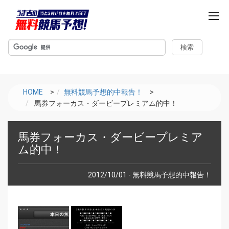
m
e
n
u
HOME
>
無料競馬予想的中報告！
>
馬券フォーカス・ダービープレミアム的中！
馬券フォーカス・ダービープレミア
ム的中！
2012/10/01 - 無料競馬予想的中報告！