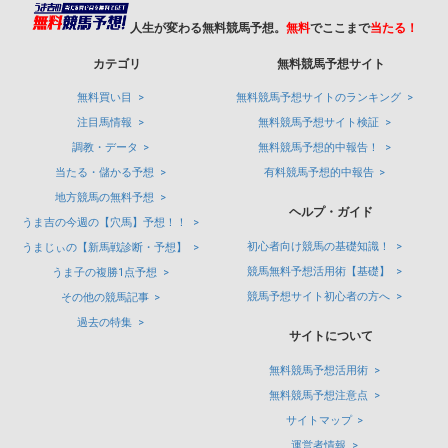
人生が変わる無料競馬予想。
無料
でここまで
当たる！
カテゴリ
無料競馬予想サイト
無料買い目
無料競馬予想サイトのランキング
注目馬情報
無料競馬予想サイト検証
調教・データ
無料競馬予想的中報告！
当たる・儲かる予想
有料競馬予想的中報告
地方競馬の無料予想
ヘルプ・ガイド
うま吉の今週の【穴馬】予想！！
初心者向け競馬の基礎知識！
うまじぃの【新馬戦診断・予想】
競馬無料予想活用術【基礎】
うま子の複勝1点予想
競馬予想サイト初心者の方へ
その他の競馬記事
過去の特集
サイトについて
無料競馬予想活用術
無料競馬予想注意点
サイトマップ
運営者情報