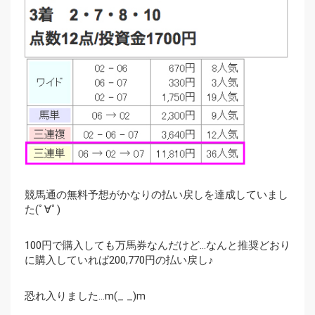
競馬通の無料予想がかなりの払い戻しを達成していまし
た(ﾟ∀ﾟ)
100円で購入しても万馬券なんだけど…なんと推奨どおり
に購入していれば200,770円の払い戻し♪
恐れ入りました…m(_ _)m