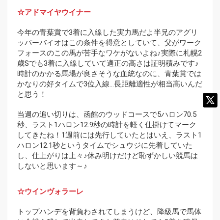
☆アドマイヤウイナー
今年の青葉賞で3着に入線した実力馬だよ半兄のアグリ
ッパーバイオはこの条件を得意としていて、父がワーク
フォースのこの馬が苦手なワケがないよね♪実際に札幌2
歳Sでも3着に入線していて適正の高さは証明積みです♪
時計のかかる馬場が良さそうな血統なのに、青葉賞では
かなりの好タイムで3位入線…長距離適性が相当高いんだ
と思う！
当週の追い切りは、函館のウッドコースで5ハロン70.5
秒、ラスト1ハロン12.9秒の時計を軽く仕掛けてマーク
してきたね！1週前には先行していたとはいえ、ラスト1
ハロン12.1秒というタイムでシュウジに先着していた
し、仕上がりは上々♪休み明けだけど恥ずかしい競馬は
しないと思います～♪
☆ウインヴォラーレ
トップハンデを背負わされてしまうけど、降級馬で馬体