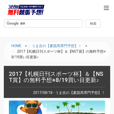
m
e
n
u
HOME
>
うま吉の【夏競馬専門予想】！
>
2017【札幌日刊スポーツ杯】＆【NST賞】の無料予想※
8/19買い目更新♪
2017【札幌日刊スポーツ杯】＆【NS
T賞】の無料予想※8/19買い目更新♪
2017/08/18 - うま吉の【夏競馬専門予想】！