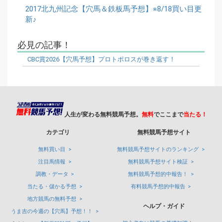
2017北九州記念【穴馬＆鉄板馬予想】※8/18買い目更
新♪
必見の記事！
CBC賞2026【穴馬予想】プロトポロスが巻き返す！
人生が変わる無料競馬予想。
無料
でここまで
当たる！
カテゴリ
無料競馬予想サイト
無料買い目
無料競馬予想サイトのランキング
注目馬情報
無料競馬予想サイト検証
調教・データ
無料競馬予想的中報告！
当たる・儲かる予想
有料競馬予想的中報告
地方競馬の無料予想
ヘルプ・ガイド
うま吉の今週の【穴馬】予想！！