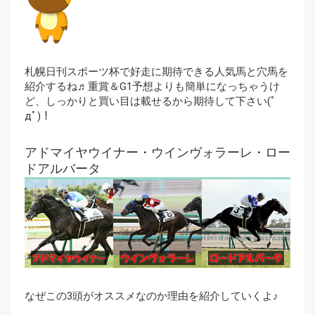
札幌日刊スポーツ杯で好走に期待できる人気馬と穴馬を
紹介するね♬重賞＆G1予想よりも簡単になっちゃうけ
ど、しっかりと買い目は載せるから期待して下さい(ﾟ
дﾟ)！
アドマイヤウイナー・ウインヴォラーレ・ロー
ドアルバータ
なぜこの3頭がオススメなのか理由を紹介していくよ♪