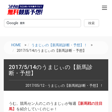
m
e
n
u
HOME
>
うまじぃの【新馬戦診断・予想】！
>
2017/5/14のうまじぃの【新馬診断・予想】
2017/5/14のうまじぃの【新馬診
断・予想】
2017/05/12 - うまじぃの【新馬戦診断・予想】！
うむ。競馬セン人のこのうまじぃが毎週
【新馬戦の注目
馬】
を紹介していくのじゃ！