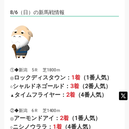
8/6（日）の新馬戦情報
①◆新潟 5Ｒ 芝1800ｍ
ロックディスタウン：
1着
（1番人気）
◎
シャルドネゴールド：
3着
（2番人気）
○
タイムフライヤー：
2着
（4番人気）
▲
②◆新潟 6Ｒ 芝1400ｍ
アーモンドアイ：
2着
（1番人気）
◎
ニシノウララ：
1着
（4番人気）
○