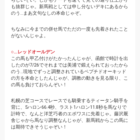
らしいぞい。しかもゲートも速くて見ての通り仕上がり
も抜群じゃ。新馬戦としては申し分ないデキにあるから
のう…まあ文句なしの本命じゃぞ。
ちなみに今までの併せ馬でただの一度も先着されたこと
がないんじゃよ。
○…レッドオールデン
この馬も甲乙付けがたかったんじゃが、函館で時計を出
したのが7/26でそれまでは美浦で鍛えられておったから
のう…現地でずっと調整されているペプチドオーキッド
の方を本命としたんじゃが、調教の動きを見る限り、こ
の馬も負けておらんぞい！
札幌の芝コースでレースでも騎乗するティータン騎手を
背に、5ハロン66.4秒、ラスト1ハロン11.8秒を馬なりで
計時で、なんと洋芝巧者のエポワスに先着じゃ。藤沢厩
舎じゃから馬なり調整なんじゃが、新馬戦からこの馬に
は期待できそうじゃぞい！