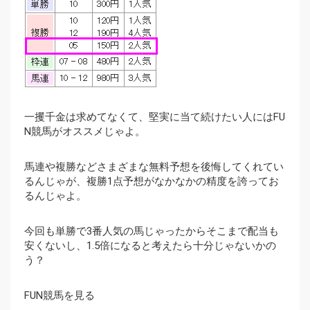
一攫千金は求めてなくて、堅実に当て続けたい人にはFU
N競馬がオススメじゃよ。
馬連や複勝などさまざまな無料予想を後悔してくれてい
るんじゃが、複勝1点予想がなかなかの精度を誇ってお
るんじゃよ。
今回も単勝で3番人気の馬じゃったからそこまで配当も
安くないし、1.5倍になると考えたら十分じゃないかの
う？
FUN競馬を見る