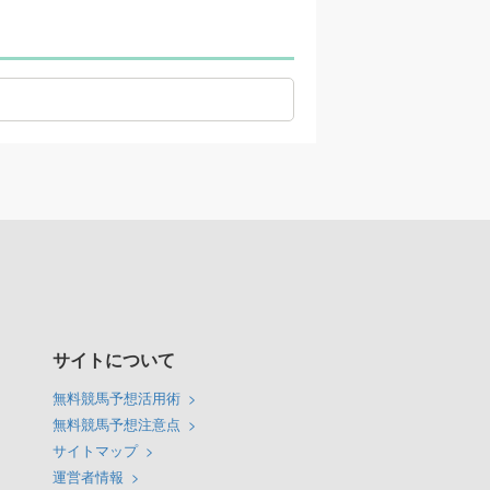
サイトについて
無料競馬予想活用術
無料競馬予想注意点
サイトマップ
運営者情報