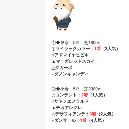
①◆東京 5Ｒ 芝1800ｍ
◎
ライラックカラー：
1着
（3人気）
○
アドマイヤヒビキ
▲
マーガレットスカイ
△
ダカーポ
×
ダノンキャンディ
②◆小倉 5Ｒ 芝2000ｍ
◎
コンテント：
2着
（1人気）
○
サトノエメラルド
▲
チカアレグレ
△
デサフィアンテ：
3着
（2人気）
×
ダンサール：
1着
（4人気）