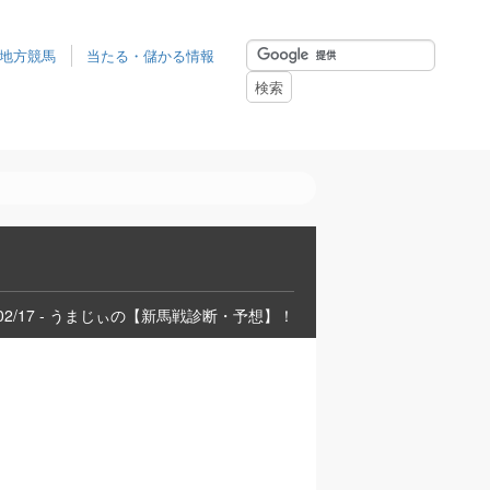
地方競馬
当たる・儲かる情報
8/02/17 - うまじぃの【新馬戦診断・予想】！