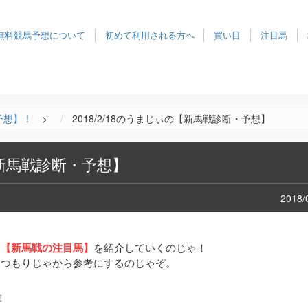
無料競馬予想について
初めて利用される方へ
買い目
注目馬
予想】！
>
2018/2/18のうまじぃの【新馬戦診断・予想】
の【新馬戦診断・予想】
201
週
【新馬戦の注目馬】
を紹介していくのじゃ！
くつもりじゃから参考にするのじゃぞ。
！