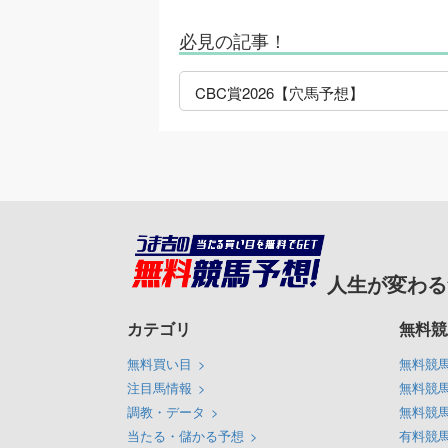
必見の記事！
CBC賞2026【穴馬予想】
人生が変わる
カテゴリ
無料競
無料買い目
無料競
注目馬情報
無料競
調教・データ
無料競
当たる・儲かる予想
有料競