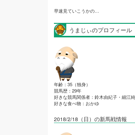
早速見ていこうかの…
うまじぃのプロフィール
年齢：35（独身）
競馬歴：29年
好きな競馬関係者：鈴木由紀子・細江
好きな食べ物：おかゆ
2018/2/18（日）の新馬戦情報