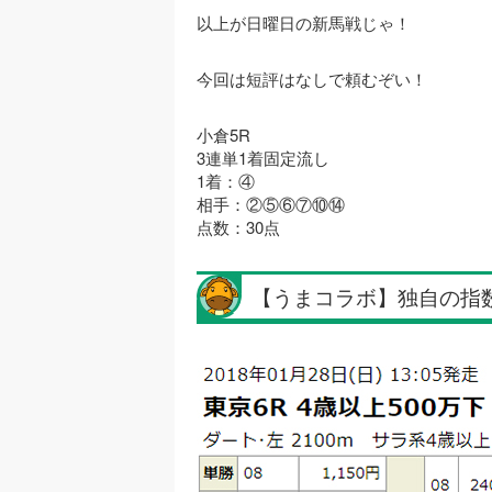
以上が日曜日の新馬戦じゃ！
今回は短評はなしで頼むぞい！
小倉5R
3連単1着固定流し
1着：④
相手：②⑤⑥⑦⑩⑭
点数：30点
【うまコラボ】独自の指