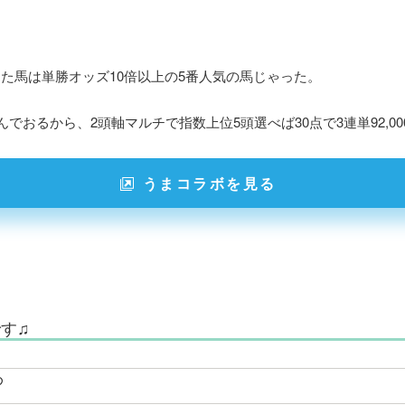
た馬は単勝オッズ10倍以上の5番人気の馬じゃった。
でおるから、2頭軸マルチで指数上位5頭選べば30点で3連単92,0
うまコラボを見る
す♫
め