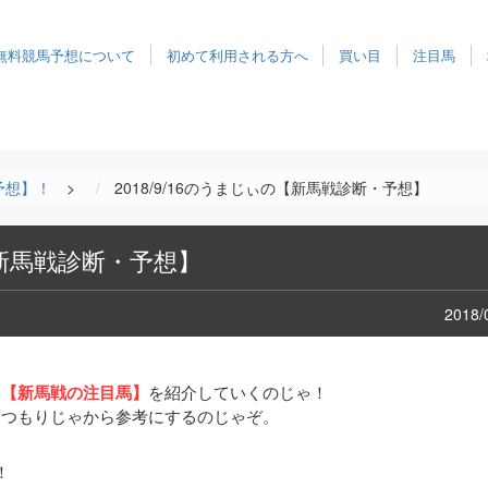
無料競馬予想について
初めて利用される方へ
買い目
注目馬
予想】！
>
2018/9/16のうまじぃの【新馬戦診断・予想】
の【新馬戦診断・予想】
201
週
【新馬戦の注目馬】
を紹介していくのじゃ！
くつもりじゃから参考にするのじゃぞ。
！