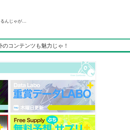
するんじゃが…
外のコンテンツも魅力じゃ！