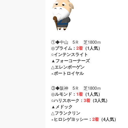
①◆中山 5Ｒ 芝1800ｍ
◎
プライム：
2着
（1人気）
○
インテンスライト
▲
フォーコーナーズ
△
エレンボーゲン
×
ポートロイヤル
③◆阪神 5Ｒ 芝1800ｍ
◎
ルモンド：
1着
（1人気）
○
ハリスホーク：
3着
（3人気）
▲
メドック
△
フランクリン
×
ヒロシゲヨッシー：
2着
（4人気）