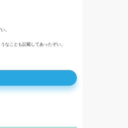
ぞい。
ようなことも記載してあったぞい。