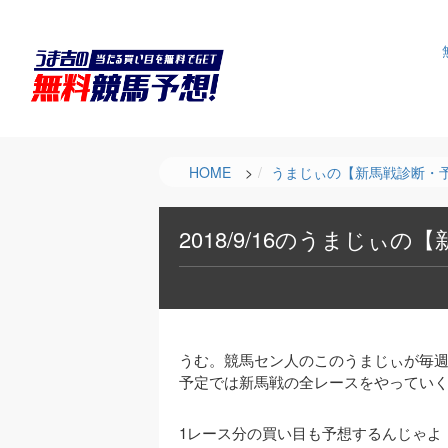
HOME
>
うまじぃの【新馬戦診断・
2018/9/16のうまじぃ
うむ。競馬セン人のこのうまじぃが毎
予定では新馬戦の全レースをやってい
1レース分の買い目も予想するんじゃよ