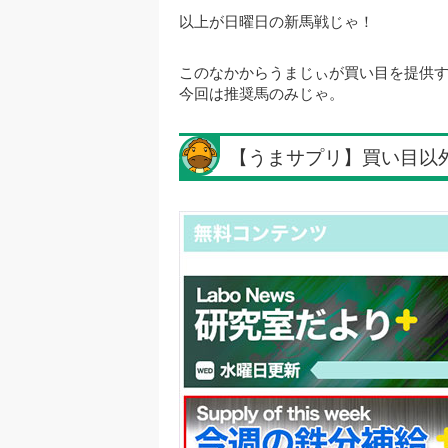
以上が日曜日の新馬戦じゃ！
このなかからうまじぃが買い目を提供
今回は推奨馬のみじゃ。
【うまサプリ】買い目以