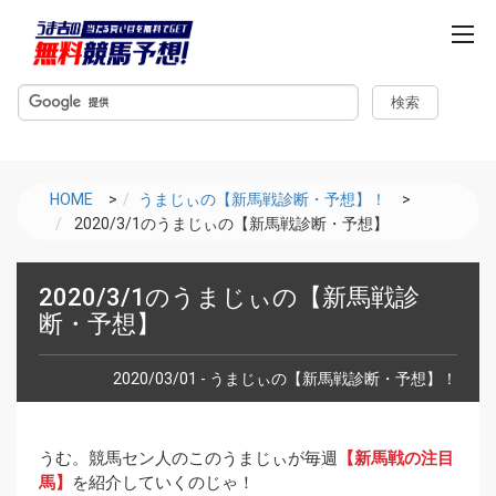
m
e
n
u
HOME
>
うまじぃの【新馬戦診断・予想】！
>
2020/3/1のうまじぃの【新馬戦診断・予想】
2020/3/1のうまじぃの【新馬戦診
断・予想】
2020/03/01 - うまじぃの【新馬戦診断・予想】！
うむ。競馬セン人のこのうまじぃが毎週
【新馬戦の注目
馬】
を紹介していくのじゃ！