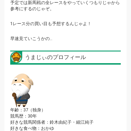
予定では新馬戦の全レースをやっていくつもりじゃから
参考にするのじゃぞ。
1レース分の買い目も予想するんじゃよ！
早速見ていこうかの…
うまじぃのプロフィール
年齢：37（独身）
競馬歴：30年
好きな競馬関係者：鈴木由紀子・細江純子
好きな食べ物：おかゆ