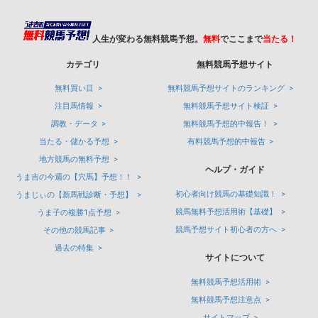
人生が変わる無料競馬予想。
無料
でここまで
当たる！
カテゴリ
無料競馬予想サイト
無料買い目
無料競馬予想サイトのランキング
注目馬情報
無料競馬予想サイト検証
調教・データ
無料競馬予想的中報告！
当たる・儲かる予想
有料競馬予想的中報告
地方競馬の無料予想
ヘルプ・ガイド
うま吉の今週の【穴馬】予想！！
初心者向け競馬の基礎知識！
うまじぃの【新馬戦診断・予想】
競馬無料予想活用術【基礎】
うま子の複勝1点予想
競馬予想サイト初心者の方へ
その他の競馬記事
過去の特集
サイトについて
無料競馬予想活用術
無料競馬予想注意点
サイトマップ