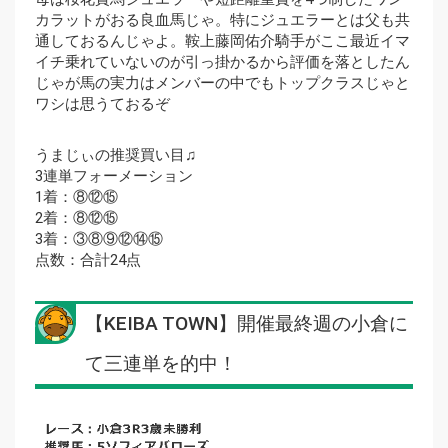
カラットがおる良血馬じゃ。特にジュエラーとは父も共
通しておるんじゃよ。鞍上藤岡佑介騎手がここ最近イマ
イチ乗れていないのが引っ掛かるから評価を落としたん
じゃが馬の実力はメンバーの中でもトップクラスじゃと
ワシは思うておるぞ
うまじぃの推奨買い目♫
3連単フォーメーション
1着：⑧⑫⑮
2着：⑧⑫⑮
3着：③⑧⑨⑫⑭⑮
点数：合計24点
【KEIBA TOWN】開催最終週の小倉に
て三連単を的中！