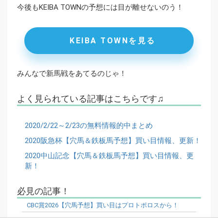
今後もKEIBA TOWNの予想には目が離せないのう！
KEIBA TOWNを見る
みんなで新馬戦をあてるのじゃ！
よく見られている記事はこちらです♫
2020/2/22～2/23の無料情報的中まとめ
2020阪急杯【穴馬＆鉄板馬予想】買い目情報、更新！
2020中山記念【穴馬＆鉄板馬予想】買い目情報、更
新！
必見の記事！
CBC賞2026【穴馬予想】買い目はプロトポロスから！