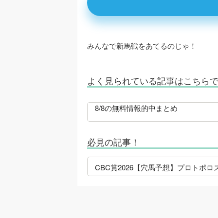
みんなで新馬戦をあてるのじゃ！
よく見られている記事はこちらで
8/8の無料情報的中まとめ
必見の記事！
CBC賞2026【穴馬予想】プロトポ