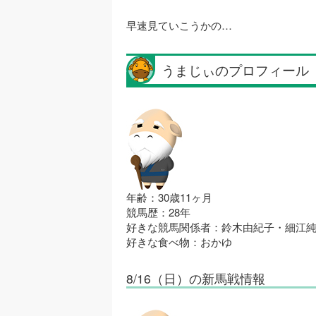
早速見ていこうかの…
うまじぃのプロフィール
年齢：30歳11ヶ月
競馬歴：28年
好きな競馬関係者：鈴木由紀子・細江
好きな食べ物：おかゆ
8/16（日）の新馬戦情報