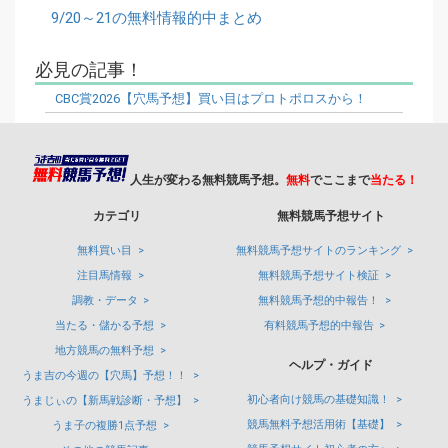
9/20～21の無料情報的中まとめ
必見の記事！
CBC賞2026【穴馬予想】買い目はプロトポロスから！
人生が変わる無料競馬予想。
無料
でここまで
当たる！
カテゴリ
無料競馬予想サイト
無料買い目
無料競馬予想サイトのランキング
注目馬情報
無料競馬予想サイト検証
調教・データ
無料競馬予想的中報告！
当たる・儲かる予想
有料競馬予想的中報告
地方競馬の無料予想
ヘルプ・ガイド
うま吉の今週の【穴馬】予想！！
初心者向け競馬の基礎知識！
うまじぃの【新馬戦診断・予想】
競馬無料予想活用術【基礎】
うま子の複勝1点予想