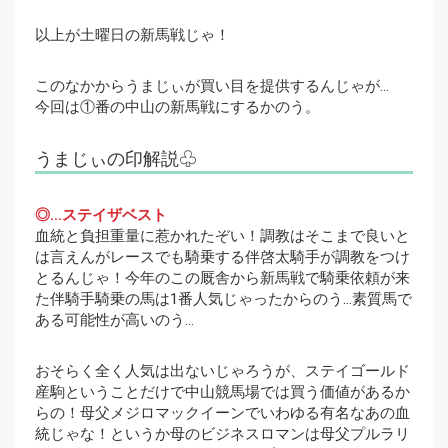
以上が土曜日の新馬戦じゃ！
このなかからうまじぃが買い目を提供するんじゃが…
今回は①番の中山の新馬戦にするかのう。
うまじぃの印解説♧
◎…ステイザベスト
血統と負担重量に惹かれたぞい！調教はそこまで良いと
は言えんがレースでも騎乗する伴啓太騎手が調教をつけ
とるんじゃ！今年のこの厩舎から新馬戦で騎乗依頼が来
た伴騎手騎乗の馬は1番人気じゃったからのう…素質馬で
ある可能性が高いのう…
おそらく全く人気は出ないじゃろうが、ステイゴールド
産駒ということだけで中山競馬場では買う価値があるか
らの！母父メジロマックイーンでいわゆる有名なあの血
統じゃな！というか母のビジネスロマンは母父プルラリ