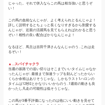
じゃった。それで併入ならこの馬は相当強いと思うぞ
い！
この馬の血統なんじゃが、よく考えられとるんじゃよ！
詳しく説明するとちょっと長くなりすぎるから割愛する
んじゃが、近親の活躍馬を見てもらえればわかると思う
ぞい！相性の良い配合ばかりなんじゃよ！
なるほど、馬主は吉田千津さんなんじゃのう…これは走
るぞい！
▲…スパイチャクラ
当週の坂路での追い切りはそこまでいいタイムじゃなか
ったんじゃが…最後まで加速ラップを刻んどったからい
くらか余裕はありそうじゃな。しかもラスト1ハロンの
タイムは12秒2とかなりいいからのう…1週前の動きも良
かったし凡走の可能性は低そうじゃな。
この馬が3番手評価になったのは他にいい動きを見せて