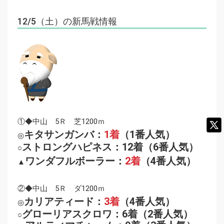
12/5（土）の新馬戦情報
①◆中山 5Ｒ 芝1200ｍ
キタサンガンバ：
1着
（1番人気）
◎
ストロングハピネス：12着（6番人気）
○
ワンダフルボーラー：
2着
（4番人気）
▲
②◆中山 5Ｒ ダ1200ｍ
カリアティード：
3着
（4番人気）
◎
グローリアスクロワ：6着（2番人気）
○