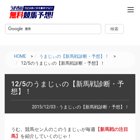
m
e
n
u
HOME
>
うまじぃの【新馬戦診断・予想】！
>
12/5のうまじぃの【新馬戦診断・予想】！
12/5のうまじぃの【新馬戦診断・予
想】！
2015/12/03 - うまじぃの【新馬戦診断・予想】！
うむ。競馬セン人のこのうまじぃが毎週
【新馬戦の注目
馬】
を紹介していくのじゃ！