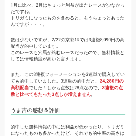
1月に比べ、2月はちょっと利益が出たレースが少なかっ
たですね。
トリガミになったものを含めると、もうちょっとあった
んですが・・・。
数は少ないですが、2/22の京都1Rでは3連複8,090円の高
配当が的中しています。
このレースも穴馬が絡むレースだったので、無料情報と
しては情報精度が高いと言えます。
また、この3連複フォーメーションを3連単で購入してい
ても的中していました。3連単の的中だと、
24,280円の
高額配当
でした！しかも点数は28点なので、
3連複の点
数と比べてもたった3点しか増えません
。
うま吉の感想＆評価
的中した無料情報の中には利益が低かったり、トリガミ
になったものも多かったけど、それでも的中率の高さは