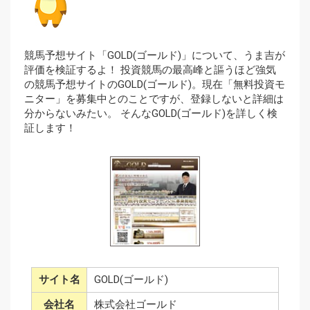
競馬予想サイト「GOLD(ゴールド)」について、うま吉が
評価を検証するよ！ 投資競馬の最高峰と謳うほど強気
の競馬予想サイトのGOLD(ゴールド)。現在「無料投資モ
ニター」を募集中とのことですが、登録しないと詳細は
分からないみたい。 そんなGOLD(ゴールド)を詳しく検
証します！
サイト名
GOLD(ゴールド)
会社名
株式会社ゴールド