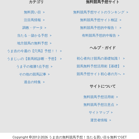
カテゴリ
無料競馬予想サイト
無料買い目
無料競馬予想サイトのランキング
注目馬情報
無料競馬予想サイト検証
調教・データ
無料競馬予想的中報告！
当たる・儲かる予想
有料競馬予想的中報告
地方競馬の無料予想
ヘルプ・ガイド
うま吉の今週の【穴馬】予想！！
初心者向け競馬の基礎知識！
うまじぃの【新馬戦診断・予想】
競馬無料予想活用術【基礎】
うま子の複勝1点予想
競馬予想サイト初心者の方へ
その他の競馬記事
過去の特集
サイトについて
無料競馬予想活用術
無料競馬予想注意点
サイトマップ
運営者情報
Copyright ©2012-2026 うま吉の無料競馬予想！当たる買い目を無料でGET