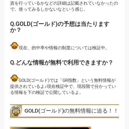
資を行っているかなどの詳細は記載されていなかったの
で、使ってみるしかないなという感じ。
Q.GOLD(ゴールド)の予想は当たります
か？
現在、的中率や情報の制度については検証中。
Q.どんな情報が無料で利用できますか？
GOLD(ゴールド)では「GR指数」という無料情報が
提供されているよ♪現在検証中で、現段階で分かってい
る情報を下の検証で公開しているよ。
GOLD(ゴールド)の無料情報に迫る！！