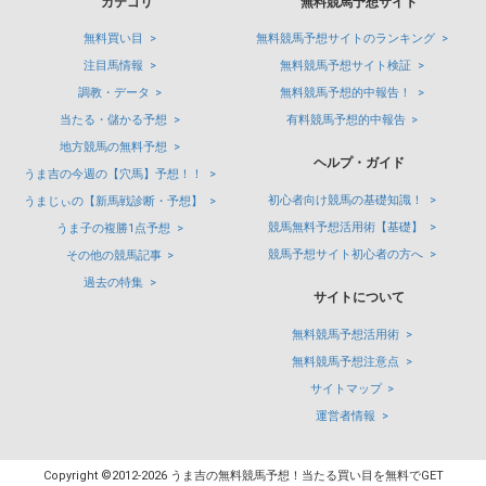
カテゴリ
無料競馬予想サイト
無料買い目
無料競馬予想サイトのランキング
注目馬情報
無料競馬予想サイト検証
調教・データ
無料競馬予想的中報告！
当たる・儲かる予想
有料競馬予想的中報告
地方競馬の無料予想
ヘルプ・ガイド
うま吉の今週の【穴馬】予想！！
初心者向け競馬の基礎知識！
うまじぃの【新馬戦診断・予想】
競馬無料予想活用術【基礎】
うま子の複勝1点予想
競馬予想サイト初心者の方へ
その他の競馬記事
過去の特集
サイトについて
無料競馬予想活用術
無料競馬予想注意点
サイトマップ
運営者情報
Copyright ©2012-2026 うま吉の無料競馬予想！当たる買い目を無料でGET