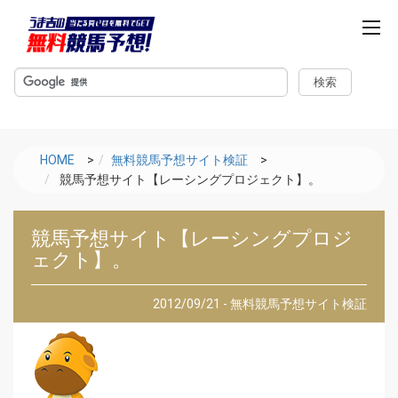
m
e
n
u
HOME
>
無料競馬予想サイト検証
>
競馬予想サイト【レーシングプロジェクト】。
競馬予想サイト【レーシングプロジ
ェクト】。
2012/09/21 - 無料競馬予想サイト検証