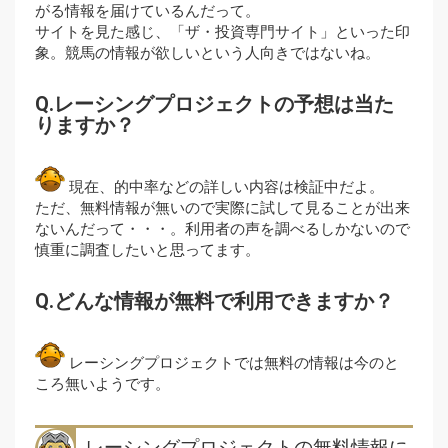
がる情報を届けているんだって。
サイトを見た感じ、「ザ・投資専門サイト」といった印
象。競馬の情報が欲しいという人向きではないね。
Q.レーシングプロジェクトの予想は当た
りますか？
現在、的中率などの詳しい内容は検証中だよ。
ただ、無料情報が無いので実際に試して見ることが出来
ないんだって・・・。利用者の声を調べるしかないので
慎重に調査したいと思ってます。
Q.どんな情報が無料で利用できますか？
レーシングプロジェクトでは無料の情報は今のと
ころ無いようです。
レーシングプロジェクトの無料情報に