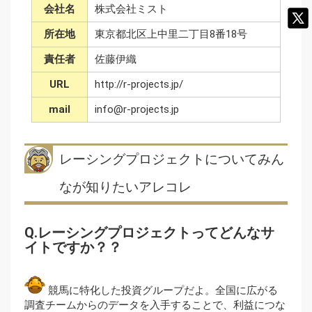
会社名
株式会社ミスト
所在地
東京都北区上中里二丁目8番18号
責任者
佐藤伊織
URL
http://r-projects.jp/
mail
info@r-projects.jp
レーシングプロジェクトについてみん
なが知りたいアレコレ
Q.レーシングプロジェクトってどんなサ
イトですか？？
競馬に特化した投資グループだよ。全国に広がる
調査チームからのデータを入手することで、利益につな