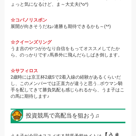
ょっと気になるけど、ま～大丈夫(^o^)
☆コパノリスボン
展開が向きそうだね♪連勝も期待できるかも～(^^)
☆クイーンズリング
うま吉のやつがかなり自信をもってオススメしてたか
ら、のっかりです♪馬券外に飛んだらしばき倒します。
☆サフィロス
2歳時には京王杯2歳Sで2着入線の経験があるくらいだ
し、このメンバーでは正直力が違うと思う…ボウマン騎
手を配してきて勝負気配も感じられるから、うま子はこ
の馬に期待します♪
投資競馬で高配当を狙おう♫
【うま