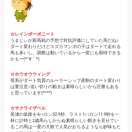
☆レインボーボニート
うまじぃが新馬戦の予想で対抗評価にしていた馬だね♪
ダート変わりだけどスズカマンボの子はダートで走れる
馬も多いし、調教は動いているから一変にも期待できる
かもー(*´∀｀*)
☆ホウオウウィング
母系がダート気質のルーラーシップ産駒のダート変わり
は要注意♪追い切りの動きは素晴らしいから圧勝もある
と思っています(*^^*)
☆サクライザベル
美浦の坂路を4ハロン52.9秒、ラスト1ハロン11.9秒を一
杯に計時と2歳馬らしからぬ素晴らしい動きを見せてい
るこの馬は一度の大敗で人気がおちるようなら妙味もた