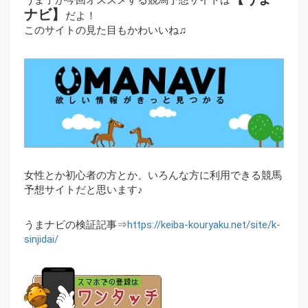
うま子が今回オススメする競馬予想サイトは
ナビ】
だよ！
このサイトの見た目もかわいいね♫
女性とか初心者の方とか、いろんな方に利用できる競馬
予想サイトだと思います♪
うまナビの検証記事⇒
https://keiba-kouryaku.net/site/k-
sinjidai/