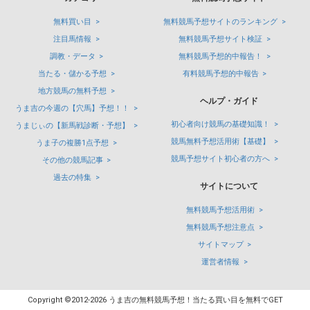
無料買い目
無料競馬予想サイトのランキング
注目馬情報
無料競馬予想サイト検証
調教・データ
無料競馬予想的中報告！
当たる・儲かる予想
有料競馬予想的中報告
地方競馬の無料予想
ヘルプ・ガイド
うま吉の今週の【穴馬】予想！！
初心者向け競馬の基礎知識！
うまじぃの【新馬戦診断・予想】
競馬無料予想活用術【基礎】
うま子の複勝1点予想
競馬予想サイト初心者の方へ
その他の競馬記事
過去の特集
サイトについて
無料競馬予想活用術
無料競馬予想注意点
サイトマップ
運営者情報
Copyright ©2012-2026 うま吉の無料競馬予想！当たる買い目を無料でGET