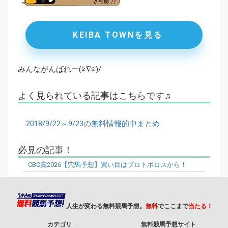
KEIBA TOWNを見る
みんながんばれー(≧∇≦)/
よく見られている記事はこちらです♫
2018/9/22～9/23の無料情報的中まとめ
必見の記事！
CBC賞2026【穴馬予想】買い目はプロトポロスから！
人生が変わる無料競馬予想。
無料
でここまで
当たる！
カテゴリ
無料競馬予想サイト