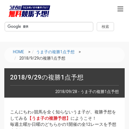
m
e
n
u
HOME
>
うま子の複勝1点予想
>
2018/9/29の複勝1点予想
2018/9/29の複勝1点予想
2018/09/28 - うま子の複勝1点予想
こんにちわ♪競馬を全く知らないうま子が、複勝予想を
してみる
【うま子の複勝予想】
にようこそ！
毎週土曜か日曜のどちらかの1開催の全12レースを予想