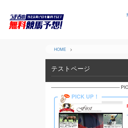
HOME
>
テストページ
――――――――――――――― PI
PICK UP！