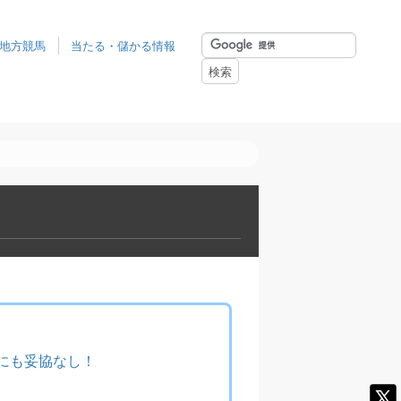
地方競馬
当たる・儲かる情報
にも妥協なし！