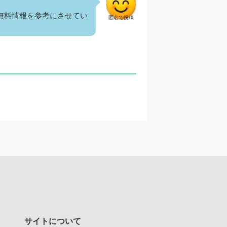
無料情報を参考にさせてい
匿名で投稿
サイトについて