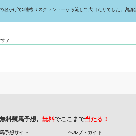
トのおかげで3連複リスグラシューから流しで大当たりでした。勿論
す♫
無料競馬予想。
無料
でここまで
当たる！
馬予想サイト
ヘルプ・ガイド