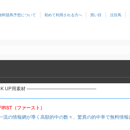
無料競馬予想について
初めて利用される方へ
買い目
注目馬
CK UP用素材 ―――――――――――――――
FIRST（ファースト）
一流の情報網が導く高額的中の数々、驚異の的中率で無料情報