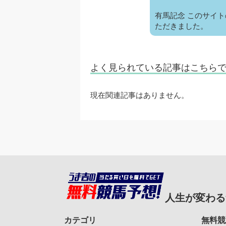
有馬記念 このサイ
ただきました。
よく見られている記事はこちらで
現在関連記事はありません。
人生が変わる
カテゴリ
無料競