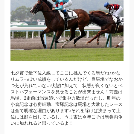
七夕賞で最下位入線してここに挑んでくる馬だね♪かな
りムラっぽい成績をしているんだけど、良馬場でなおか
つ芝が荒れていない状態に加えて、状態が良くないとベ
ストパフォーマンスを見せることが出来ません！前走は
馬場、2走前は当週追いで集中力散漫だったし、昨年の
小倉記念は心房細動、宝塚記念は馬場と大敗したレース
は全て明確な理由があります♪それを除けば決まって上
位には顔を出しているし、うま吉は今年こそは馬券内争
いに加われると思っているよ！