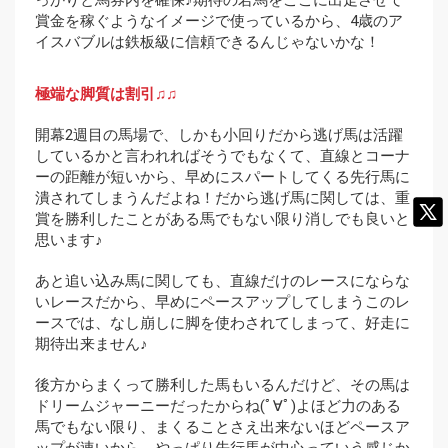
っかりと馬券内を確保♪期待の若馬をここに出走させて
賞金を稼ぐようなイメージで使っているから、4歳のア
イスバブルは鉄板級に信頼できるんじゃないかな！
極端な脚質は割引♫♫
開幕2週目の馬場で、しかも小回りだから逃げ馬は活躍
しているかと言われればそうでもなくて、直線とコーナ
ーの距離が短いから、早めにスパートしてくる先行馬に
潰されてしまうんだよね！だから逃げ馬に関しては、重
賞を勝利したことがある馬でもない限り消しでも良いと
思います♪
あと追い込み馬に関しても、直線だけのレースにならな
いレースだから、早めにペースアップしてしまうこのレ
ースでは、なし崩しに脚を使わされてしまって、好走に
期待出来ません♪
後方からまくって勝利した馬もいるんだけど、その馬は
ドリームジャーニーだったからね(ﾟ∀ﾟ)よほど力のある
馬でもない限り、まくることさえ出来ないほどペースア