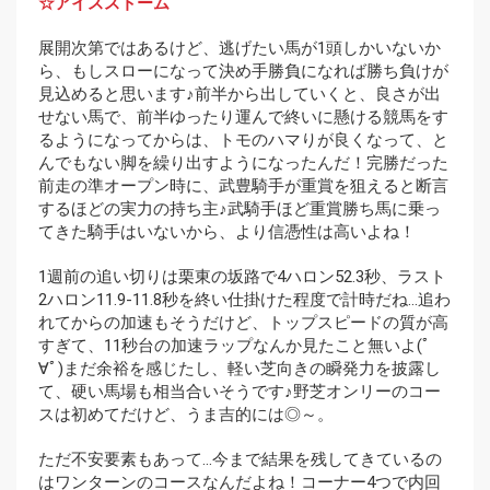
☆アイスストーム
展開次第ではあるけど、逃げたい馬が1頭しかいないか
ら、もしスローになって決め手勝負になれば勝ち負けが
見込めると思います♪前半から出していくと、良さが出
せない馬で、前半ゆったり運んで終いに懸ける競馬をす
るようになってからは、トモのハマりが良くなって、と
んでもない脚を繰り出すようになったんだ！完勝だった
前走の準オープン時に、武豊騎手が重賞を狙えると断言
するほどの実力の持ち主♪武騎手ほど重賞勝ち馬に乗っ
てきた騎手はいないから、より信憑性は高いよね！
1週前の追い切りは栗東の坂路で4ハロン52.3秒、ラスト
2ハロン11.9-11.8秒を終い仕掛けた程度で計時だね…追わ
れてからの加速もそうだけど、トップスピードの質が高
すぎて、11秒台の加速ラップなんか見たこと無いよ(ﾟ
∀ﾟ)まだ余裕を感じたし、軽い芝向きの瞬発力を披露し
て、硬い馬場も相当合いそうです♪野芝オンリーのコー
スは初めてだけど、うま吉的には◎～。
ただ不安要素もあって…今まで結果を残してきているの
はワンターンのコースなんだよね！コーナー4つで内回