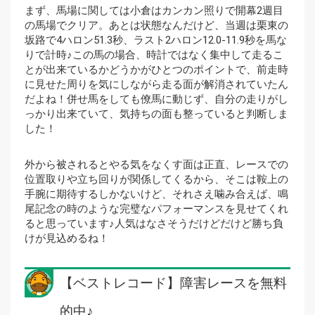
まず、馬場に関しては小倉はカンカン照りで開幕2週目
の馬場でクリア。あとは状態なんだけど、当週は栗東の
坂路で4ハロン51.3秒、ラスト2ハロン12.0-11.9秒を馬な
りで計時♪この馬の場合、時計ではなく集中して走るこ
とが出来ているかどうかがひとつのポイントで、前走時
に見せた周りを気にしながら走る面が解消されていたん
だよね！併せ馬をしても僚馬に動じず、自分の走りがし
っかり出来ていて、気持ちの面も整っていると判断しま
した！
外から被されるとやる気をなくす面は正直、レースでの
位置取りや立ち回りが関係してくるから、そこは鞍上の
手腕に期待するしかないけど、それさえ噛み合えば、鳴
尾記念の時のような完璧なパフォーマンスを見せてくれ
ると思っています♪人気はなさそうだけどだけど勝ち負
けが見込めるね！
【ベストレコード】障害レースを無料
的中♪