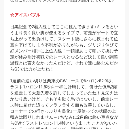
なぜこの3頭がオススメなのか理由を紹介していくよ♪
☆アイスバブル
目黒記念で2着入線してここに挑んできます♪キレるとい
うより長く良い脚が使えるタイプで、前走がゲートで立
ち上がって出負けして、スタート後にさらに挟まれて位
置を下げてしまう不利がありながらも、ジリジリ伸びて
好メンバー相手に上位入線！一頓挫あって叩いて挑む予
定が休み明け初戦でのレースとなるなど決して良い調整
過程とは言えなかったんだけど、それで連に絡むんだか
らG3では力が上だね！
1週前の追い切りは栗東のCWコースで6ハロン82.9秒、
ラスト1ハロン11.8秒を一杯に計時して、併せた僚馬2頭
を追走して大差先着を許してしまっていたね！見栄えは
かなり悪いけど、そもそも動く馬ではないし、前走レー
ス時に見せた追ってフラフラする面も改善しているし、
コーナーでの行きっぷりも良化♪一度使っての状態の上
積みは図りしれません～♪ちなみに2週前は終い重点なが
らCWでラスト1ハロン11.4秒という出したことがないハ