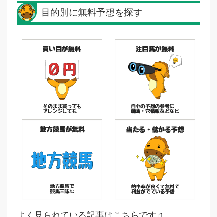
目的別に無料予想を探す
よく見られている記事はこちらです♫