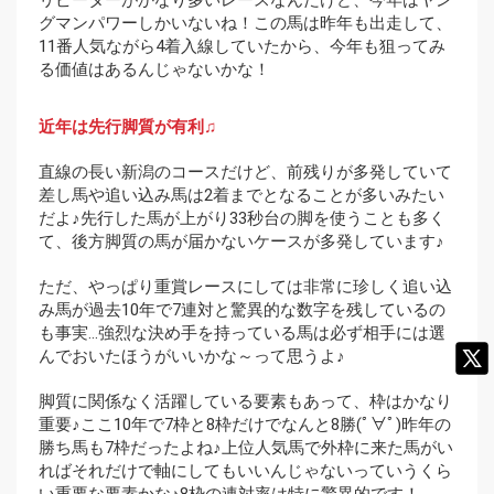
リピーターがかなり多いレースなんだけど、今年はヤン
グマンパワーしかいないね！この馬は昨年も出走して、
11番人気ながら4着入線していたから、今年も狙ってみ
る価値はあるんじゃないかな！
近年は先行脚質が有利♫
直線の長い新潟のコースだけど、前残りが多発していて
差し馬や追い込み馬は2着までとなることが多いみたい
だよ♪先行した馬が上がり33秒台の脚を使うことも多く
て、後方脚質の馬が届かないケースが多発しています♪
ただ、やっぱり重賞レースにしては非常に珍しく追い込
み馬が過去10年で7連対と驚異的な数字を残しているの
も事実…強烈な決め手を持っている馬は必ず相手には選
んでおいたほうがいいかな～って思うよ♪
脚質に関係なく活躍している要素もあって、枠はかなり
重要♪ここ10年で7枠と8枠だけでなんと8勝(ﾟ∀ﾟ)昨年の
勝ち馬も7枠だったよね♪上位人気馬で外枠に来た馬がい
ればそれだけで軸にしてもいいんじゃないっていうくら