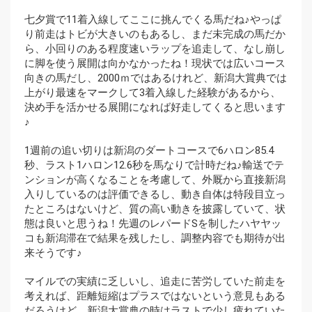
七夕賞で11着入線してここに挑んでくる馬だね♪やっぱ
り前走はトビが大きいのもあるし、まだ未完成の馬だか
ら、小回りのある程度速いラップを追走して、なし崩し
に脚を使う展開は向かなかったね！現状では広いコース
向きの馬だし、2000ｍではあるけれど、新潟大賞典では
上がり最速をマークして3着入線した経験があるから、
決め手を活かせる展開になれば好走してくると思います
♪
1週前の追い切りは新潟のダートコースで6ハロン85.4
秒、ラスト1ハロン12.6秒を馬なりで計時だね♪輸送でテ
ンションが高くなることを考慮して、外厩から直接新潟
入りしているのは評価できるし、動き自体は特段目立っ
たところはないけど、質の高い動きを披露していて、状
態は良いと思うね！先週のレパードSを制したハヤヤッ
コも新潟滞在で結果を残したし、調整内容でも期待が出
来そうです♪
マイルでの実績に乏しいし、追走に苦労していた前走を
考えれば、距離短縮はプラスではないという意見もある
だろうけど、新潟大賞典の時はラストで少し疲れていた