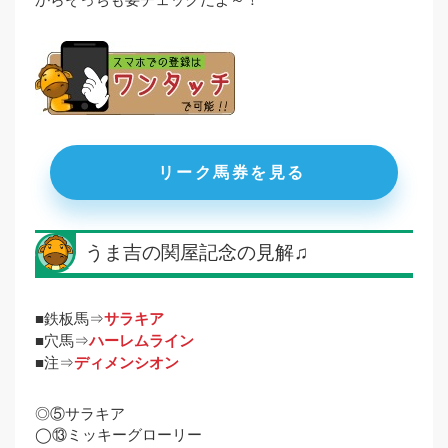
からそっちも要チェックだよ～！
リーク馬券を見る
うま吉の関屋記念の見解♫
■鉄板馬⇒
サラキア
■穴馬⇒
ハーレムライン
■注⇒
ディメンシオン
◎⑤サラキア
◯⑬ミッキーグローリー