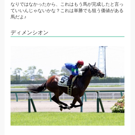
なりではなかったから、これはもう馬が完成したと言っ
ていいんじゃないかな？これは単勝でも狙う価値がある
馬だよ♪
ディメンシオン