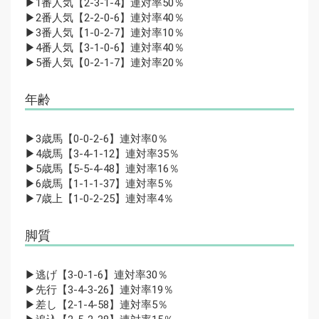
▶1番人気【2-3-1-4】連対率50％
▶2番人気【2-2-0-6】連対率40％
▶3番人気【1-0-2-7】連対率10％
▶4番人気【3-1-0-6】連対率40％
▶5番人気【0-2-1-7】連対率20％
年齢
▶3歳馬【0-0-2-6】連対率0％
▶4歳馬【3-4-1-12】連対率35％
▶5歳馬【5-5-4-48】連対率16％
▶6歳馬【1-1-1-37】連対率5％
▶7歳上【1-0-2-25】連対率4％
脚質
▶逃げ【3-0-1-6】連対率30％
▶先行【3-4-3-26】連対率19％
▶差し【2-1-4-58】連対率5％