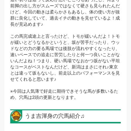
前脚の出し方がスムーズではなくて硬さも見られたんだ
けど、今回の動きは柔らかさもあるし、体の使い方が抜
群に良化していて、過去イチの動きを見せているよ！成
長が見込めます♪
この馬完成途上と言ったけど、トモが緩いんだよ！トモ
が緩いとどうなるかというと、坂が苦手だったり、ウッ
ドなどの力の要る馬場では後肢が流れやすくなったり、
速いペースでの追走に苦労したりと何一つ良いことがな
いんだよね！つまり、硬い馬場でなおかつ坂がない平坦
なコースがベストなんだけど、新潟はまさにそれ♪東京
とは違って坂もないし、前走以上のパフォーマンスを見
せてくれると思います♪
※今回は人気薄で好走に期待できそうな馬が多数いるた
め、穴馬は2頭の更新となります。
うま吉渾身の穴馬紹介♫