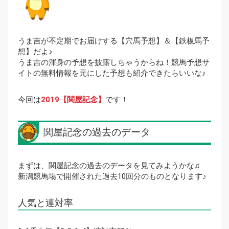
うま吉が不定期でお届けする【穴馬予想】＆【鉄板馬予
想】だよ♪
うま吉の渾身の予想を披露しちゃうからね！競馬予想サ
イトの無料情報を元にした予想も紹介できたらいいな♪
今回は
2019【関屋記念】
です！
関屋記念の過去のデータ
まずは、関屋記念の過去のデータを見てみようかな♫
新潟競馬場で開催された過去10回分のものとなります♪
人気と連対率