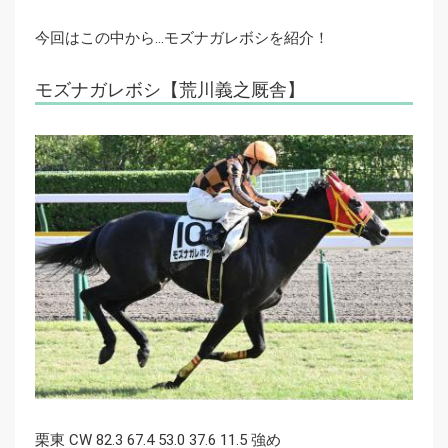
今回はこの中から…モズナガレボシを紹介！
モズナガレボシ【荒川義之厩舎】
栗東 CW 82.3 67.4 53.0 37.6 11.5 強め