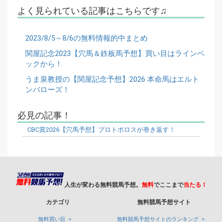
よく見られている記事はこちらです♫
2023/8/5～8/6の無料情報的中まとめ
関屋記念2023【穴馬＆鉄板馬予想】買い目はラインベ
ックから！
うま泉教授の【関屋記念予想】2026 本命馬はエルト
ンバローズ！
必見の記事！
CBC賞2026【穴馬予想】プロトポロスが巻き返す！
人生が変わる無料競馬予想。
無料
でここまで
当たる！
カテゴリ
無料競馬予想サイト
無料買い目
無料競馬予想サイトのランキング