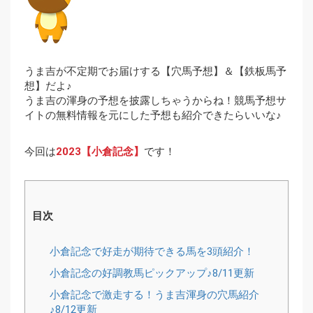
うま吉が不定期でお届けする【穴馬予想】＆【鉄板馬予
想】だよ♪
うま吉の渾身の予想を披露しちゃうからね！競馬予想サ
イトの無料情報を元にした予想も紹介できたらいいな♪
今回は
2023【小倉記念】
です！
目次
小倉記念で好走が期待できる馬を3頭紹介！
小倉記念の好調教馬ピックアップ♪8/11更新
小倉記念で激走する！うま吉渾身の穴馬紹介
♪8/12更新