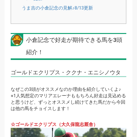
うま吉の小倉記念の見解♪8/13更新
小倉記念で好走が期待できる馬を3頭
紹介！
ゴールドエクリプス・ククナ・エニシノウタ
なぜこの3頭がオススメなのか理由を紹介していくよ♪
※1人気想定のマリアエレーナももちろん好走は見込める
と思うけど、ずっとオススメし続けてきた馬だから今回
は他の馬をチョイスします！
☆ゴールドエクリプス（大久保龍志厩舎）