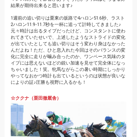
結果が期待出来ると思います♪
1週前の追い切りは栗東の坂路で4ハロン51.6秒、ラスト
2ハロン11.9-11.7秒を一杯に追って計時してきました♪
元々時計は出るタイプだったけど、コンスタントに使わ
れてきていたせいで、上述したようなストライドの変化
が出ていたとしても追い切りはそう変わり身はなかった
んだよね！ただ、ひと息入れた今回はそのバランスの変
化に完全に走りが噛み合ったのか、ワンペース気味のタ
イプには思えないほどの鋭い加速を見せて完全体になっ
ちゃいました！笑。牝馬ながらこの暑い時期にしっかり
やってなおかつ時計も出ているというのは状態が良いな
によりの証♪圧勝も視野に入るかも！
☆ククナ（栗田徹厩舎）