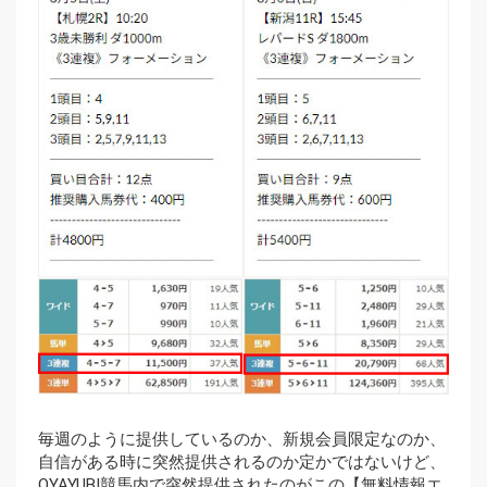
毎週のように提供しているのか、新規会員限定なのか、
自信がある時に突然提供されるのか定かではないけど、
OYAYUBI競馬内で突然提供されたのがこの【無料情報エ