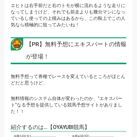
エヒトは右手前だと右のトモが横に流れるような走りに
なってしまうけど、それでも前走よりも幾分マシになっ
ているし使っての上積みはあるから、この鞍上でこの人
気なら積極的に狙ってみたいね！
【PR】無料予想にエキスパートの情報
が登場！
無料予想って券種でレースを変えているところがほとん
どだと思うけど…
無料情報のシステム自体が変わったのか、”エキスパー
ト”なる予想を提供している競馬予想サイトがありまし
た！！
紹介するのは…【OYAYUBI競馬】