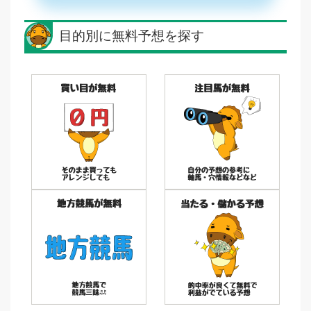
目的別に無料予想を探す