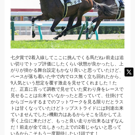
七夕賞で2着入線してここに挑んでくる馬だね♪前走は追
い切りでトップ評価にしたくらい状態が良かったし、上
がりが掛かる舞台設定もかなり良いと思っていたけど、
ペースが落ち着いた中で内でロス無く立ち回れたから、
9人気という想定を覆す激走を見せてくれました！た
だ、正直に言って調教で見せていた変わり身をレースで
見せることは出来ていなかったと思っていて、仕掛けて
からゴールするまでのフットワークを見る限りだとラス
トは甘くなっていたけどトップストライドには到達出来
ていませんでした♪機動力はあるからそこを活かして上
手く上位に来たけど、もっと良い走りが出来るはずなん
だ！前走が全て出しきった上での2着じゃないと思って
いるからこそもう一度期待したい1頭です！