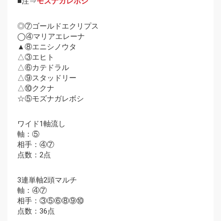
■注⇒
モズナガレボシ
◎⑦ゴールドエクリプス
◯④マリアエレーナ
▲⑧エニシノウタ
△③エヒト
△⑥カテドラル
△⑨スタッドリー
△⑩ククナ
☆⑤モズナガレボシ
ワイド1軸流し
軸：⑤
相手：④⑦
点数：2点
3連単軸2頭マルチ
軸：④⑦
相手：③⑤⑥⑧⑨⑩
点数：36点