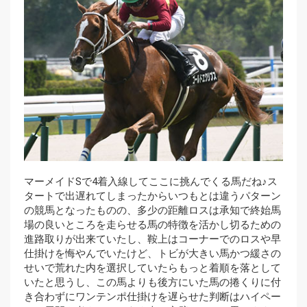
マーメイドSで4着入線してここに挑んでくる馬だね♪ス
タートで出遅れてしまったからいつもとは違うパターン
の競馬となったものの、多少の距離ロスは承知で終始馬
場の良いところを走らせる馬の特徴を活かし切るための
進路取りが出来ていたし、鞍上はコーナーでのロスや早
仕掛けを悔やんでいたけど、トビが大きい馬かつ緩さの
せいで荒れた内を選択していたらもっと着順を落として
いたと思うし、この馬よりも後方にいた馬の捲くりに付
き合わずにワンテンポ仕掛けを遅らせた判断はハイペー