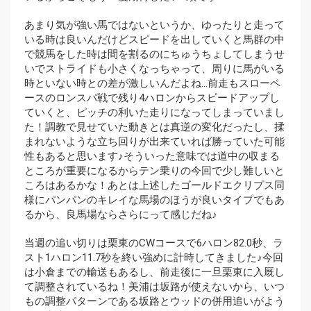
あまり気が強い馬ではないというか、ゆったりと走って
いる時は良いんだけどスピードを出していくと馬群の中
で競馬をした時は間を割るのにちゅうちょしてしまうせ
いでストライドも小さくなっちゃって、周りに馬がいる
時といない時との差が激しいんだよね…前走もスローペ
ースのロンスパ戦で残り4ハロンからスピードアップし
ていくと、ピッチの利いた走りになってしまっていまし
た！調教で見せていた動きとは真逆の変化だったし、揉
まれないような立ち回りが出来ていれば勝っていた可能
性もあると思います♪そういった意味では道中の収まる
ところが重要になるからテン乗りの今回で少し難しいと
ころはあるかな！あとは上述したゴールドエクリプス同
様にパンパンのキレイな馬場のほうが良いタイプでもあ
るから、良馬場ならさらにって感じだね♪
当週の追い切りは栗東のCWコースで6ハロン82.0秒、ラ
スト1ハロン11.7秒を終い強めに計時してきました♪今回
は小倉までの輸送もあるし、前走後に一旦栗東に入厩し
て調整されているね！美浦は坂路が使えないから、いつ
もの調整パターンである坂路とウッドの併用追いがよう