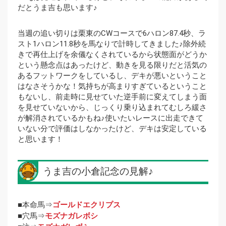
だとうま吉も思います♪
当週の追い切りは栗東のCWコースで6ハロン87.4秒、ラ
スト1ハロン11.8秒を馬なりで計時してきました♪除外続
きで再仕上げを余儀なくされているから状態面がどうか
という懸念点はあったけど、動きを見る限りだと活気の
あるフットワークをしているし、デキが悪いということ
はなさそうかな！気持ちが高まりすぎているということ
もないし、前走時に見せていた逆手前に変えてしまう面
を見せていないから、じっくり乗り込まれてむしろ緩さ
が解消されているかもね♪使いたいレースに出走できて
いない分で評価はしなかったけど、デキは安定している
と思います！
うま吉の小倉記念の見解♪
■本命馬⇒
ゴールドエクリプス
■穴馬⇒
モズナガレボシ