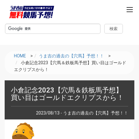
m
e
n
u
HOME
>
うま吉の過去の【穴馬】予想！！
>
小倉記念2023【穴馬＆鉄板馬予想】買い目はゴールド
エクリプスから！
小倉記念2023【穴馬＆鉄板馬予想】
買い目はゴールドエクリプスから！
2023/08/13 - うま吉の過去の【穴馬】予想！！