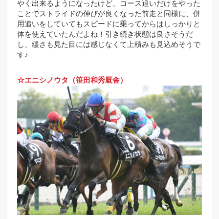
やく出来るようになったけど、コース追いだけをやった
ことでストライドの伸びが良くなった前走と同様に、併
用追いをしていてもスピードに乗ってからはしっかりと
体を使えていたんだよね！引き続き状態は良さそうだ
し、緩さも見た目には感じなくて上積みも見込めそうで
す♪
☆エニシノウタ（笹田和秀厩舎）