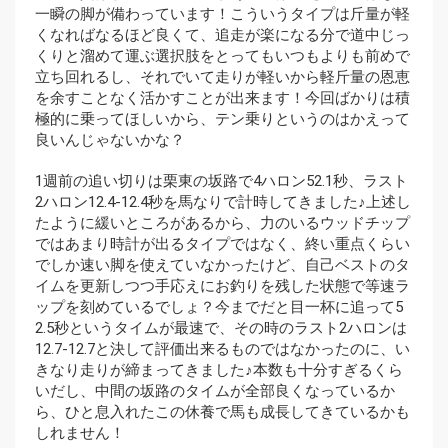
一瞬の脚が備わっています！こういうタイプは斤量が軽
くなればなるほど良くて、追走が楽になる分で道中じっ
くりと溜めて運ぶ選択肢をとってもいつもよりも前めで
立ち回れるし、それでいて走りが軽いから軽斤量の恩恵
を余すことなく活かすことが出来ます！今回ばかりは積
極的に乗ってほしいから、テン乗りというのはかえって
良いんじゃないかな？
1週前の追い切りは栗東の坂路で4ハロン52.1秒、ラスト
2ハロン12.4-12.4秒を馬なりで計時してきました♪上述し
たように緩いところがあるから、力のいるウッドチップ
ではあまり時計が出るタイプではなく、終い重点くらい
でしか速い脚を使えていなかったけど、自己ベストのタ
イムを更新しつつ手応えにお釣りを残した状態で等速ラ
ップを刻めているでしょ？今までだと目一杯に追って5
2.5秒というタイムが最速で、その時のラスト2ハロンは
12.7-12.7と決して評価出来るものではなかったのに、い
きなり走りが締まってきました♪本数も十分すぎるくら
いだし、中間の坂路のタイムが全部良くなっているか
ら、ひと息入れたこの休養で馬も成長してきているかも
しれません！