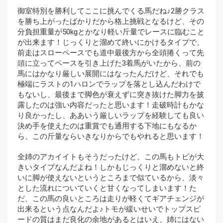
御室特別を勝利してここに挑んでくる馬だね♪2勝クラス
を勝ち上がったばかりだから格上挑戦となるけど、その
分負担重量が50kgとかなり軽い斤量でレースに臨むこと
が出来ます！じっくりと溜めて終いにかけるタイプで、
前走はスローペースでも道中最後方から全頭捲くって先
頭に立ってペースを引き上げた3着馬がいたから、前の
馬にはかなり厳しい展開にはなったんだけど、それでも
極端にラストの1ハロンでラップを落とし込んだわけで
もないし、最後まで脚色が衰えずに突き抜けた脚力を披
露したのは強い内容だったと思います！走破時計もかな
り良かったし、ああいう厳しいラップを経験しても良い
決め手を使えたのは重賞でも通用する下地にもなるか
ら、この斤量ならいきなりからでもやれると思います！
全姉のアカイイトもそうだったけど、この馬もトビが大
きいタイプなんだよね！しかもじっくりと溜めないと終
いに脚が使えないというところまで似ているから、淡々
とした流れについていくと甘くなってしまいます！た
だ、この馬の良いところは走りが軽くてギアチェンジが
出来るという点なんだよ♪トモが緩いせいでトップスピ
ードの質はまだ良化の余地があるとはいえ、姉にはない