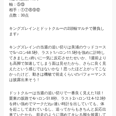
軸：⑤⑬
相手：①⑦⑧⑨⑫
点数：30点
キングズレインとドットクルーの2頭軸マルチで勝負し
ます♪
キングズレインの当週の追い切りは美浦のウッドコース
で5ハロン68.5秒、ラスト1ハロン11.5秒を強めに計時し
てきました♪終いに一気に反応させたせいか、1週前より
も高脚で加速してしまう面は見せたから、さらに良く見
えたという感じではないかな！思ったほど上がってこな
かったけど、動きは機敏で前走くらいのパフォーマンス
は披露出来そう！
ドットクルーは当週の追い切りで一番良く見えた1頭！
栗東の坂路で4ハロン51.8秒、ラスト2ハロン12.4-12.3秒
を終い強めでマークだね♪速い時計を出していても、体
を起こして走れているし、追ってからもきちんと反応出
来ていたから、前走のように溜めてキレる脚を披露して