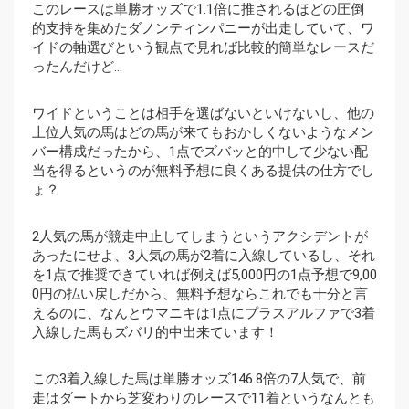
このレースは単勝オッズで1.1倍に推されるほどの圧倒
的支持を集めたダノンティンパニーが出走していて、ワ
イドの軸選びという観点で見れば比較的簡単なレースだ
ったんだけど…
ワイドということは相手を選ばないといけないし、他の
上位人気の馬はどの馬が来てもおかしくないようなメン
バー構成だったから、1点でズバッと的中して少ない配
当を得るというのが無料予想に良くある提供の仕方でし
ょ？
2人気の馬が競走中止してしまうというアクシデントが
あったにせよ、3人気の馬が2着に入線しているし、それ
を1点で推奨できていれば例えば5,000円の1点予想で9,00
0円の払い戻しだから、無料予想ならこれでも十分と言
えるのに、なんとウマニキは1点にプラスアルファで3着
入線した馬もズバリ的中出来ています！
この3着入線した馬は単勝オッズ146.8倍の7人気で、前
走はダートから芝変わりのレースで11着というなんとも