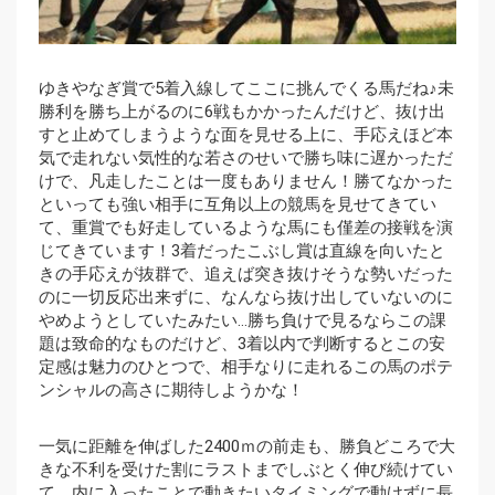
ゆきやなぎ賞で5着入線してここに挑んでくる馬だね♪未
勝利を勝ち上がるのに6戦もかかったんだけど、抜け出
すと止めてしまうような面を見せる上に、手応えほど本
気で走れない気性的な若さのせいで勝ち味に遅かっただ
けで、凡走したことは一度もありません！勝てなかった
といっても強い相手に互角以上の競馬を見せてきてい
て、重賞でも好走しているような馬にも僅差の接戦を演
じてきています！3着だったこぶし賞は直線を向いたと
きの手応えが抜群で、追えば突き抜けそうな勢いだった
のに一切反応出来ずに、なんなら抜け出していないのに
やめようとしていたみたい…勝ち負けで見るならこの課
題は致命的なものだけど、3着以内で判断するとこの安
定感は魅力のひとつで、相手なりに走れるこの馬のポテ
ンシャルの高さに期待しようかな！
一気に距離を伸ばした2400ｍの前走も、勝負どころで大
きな不利を受けた割にラストまでしぶとく伸び続けてい
て、内に入ったことで動きたいタイミングで動けずに長