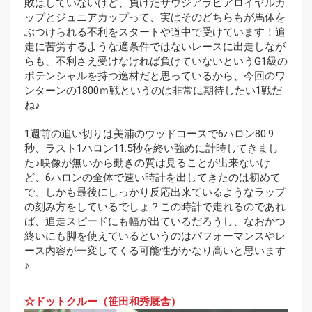
敗はしていないけど、負けたサウジアラビアロイヤルカ
ップとジュニアカップって、実はそのどちらもが馬体を
ぶつけられる不利をスタートや道中で受けています！追
走に苦労するような適条件ではないレースに出走しなが
らも、不利さえ受けなければ負けていないというG1級の
ポテンシャルを持つ逸材だと思っているから、今回のワ
ンターンの1800ｍ戦というのは非常に期待したい1戦だ
ね♪
1週前の追い切りは美浦のウッドコースで6ハロン80.9
秒、ラスト1ハロン11.5秒を終い強めに計時してきまし
た♪映像が無いから動きの質は見ることが出来ないけ
ど、6ハロンの全体で速い時計を出してきたのは初めて
で、しかも最後にしっかり反応出来ているようなラップ
の刻み方をしているでしょ？この時計で走れるのであれ
ば、追走スピードにも幅が出ているだろうし、なおかつ
終いにも脚を使えているというのはパフォーマンスやレ
ース内容が一変してくる可能性がかなり高いと思います
♪
☆ドットクルー（笹田和秀厩舎）