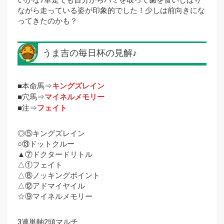
ながら走っている姿が印象的でした！少しは前向きにな
ってきたのかも？
うま吉の毎日杯の見解♪
■本命馬⇒
キングズレイン
■穴馬⇒
マイネルメモリー
■注⇒
フェイト
◎⑤キングズレイン
○⑬ドットクルー
▲⑦ドクタードリトル
△①フェイト
△⑧ノッキングポイント
△⑫アドマイヤイル
☆⑨マイネルメモリー
3連単軸2頭マルチ