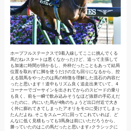
ホープフルステークスで3着入線してここに挑んでくる
馬だね♪スタートは悪くなかったけど、追って主張して
も加速に時間が掛かるし、外枠だったこともあって結局
位置を取れずに脚を使うだけの立ち回りになるから、控
える競馬をやったのは馬の特徴を理解した流石の内容だ
ったと思います！道中もリズム良く追走出来ていて、4
コーナーでゴーサインを出されてからのスピードの乗り
も良く、前を一瞬で飲み込みそうなほど抜群の手応えだ
ったのに、内にいた馬が4角のちょうど出口付近で大き
く外に膨れてきてしまったアオリをモロに受けてしまっ
たんだよね…そこをスムーズに回ってこれていれば、ど
んなに低く見積もっても3馬身は前にいただろうから、
勝っていたのはこの馬だったと思います♪クラシックに