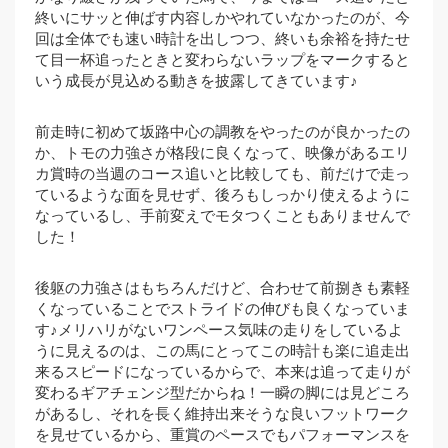
終いにサッと伸ばす内容しかやれていなかったのが、今
回は全体でも速い時計を出しつつ、終いも余裕を持たせ
て目一杯追ったときと変わらないラップをマークすると
いう成長が見込める動きを披露してきています♪
前走時に初めて坂路中心の調教をやったのが良かったの
か、トモの力強さが格段に良くなって、映像があるエリ
カ賞時の当週のコース追いと比較しても、前だけで走っ
ているような面を見せず、後ろもしっかり使えるように
なっているし、手前変えでモタつくこともありませんで
した！
後躯の力強さはもちろんだけど、合わせて前捌きも素軽
くなっていることでストライドの伸びも良くなっていま
す♪メリハリがないワンペース気味の走りをしているよ
うに見えるのは、この馬にとってこの時計も楽に追走出
来るスピードになっているからで、本来は追って走りが
変わるギアチェンジ型だからね！一瞬の脚には見どころ
があるし、それを長く維持出来そうな良いフットワーク
を見せているから、重賞のペースでもパフォーマンスを