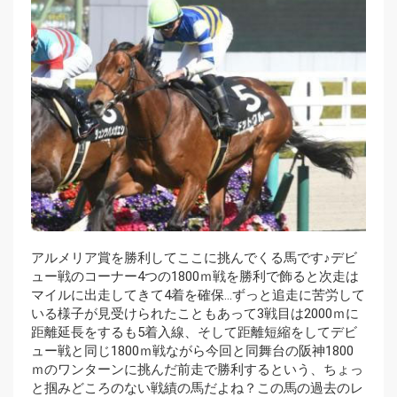
アルメリア賞を勝利してここに挑んでくる馬です♪デビ
ュー戦のコーナー4つの1800ｍ戦を勝利で飾ると次走は
マイルに出走してきて4着を確保…ずっと追走に苦労して
いる様子が見受けられたこともあって3戦目は2000ｍに
距離延長をするも5着入線、そして距離短縮をしてデビ
ュー戦と同じ1800ｍ戦ながら今回と同舞台の阪神1800
ｍのワンターンに挑んだ前走で勝利するという、ちょっ
と掴みどころのない戦績の馬だよね？この馬の過去のレ