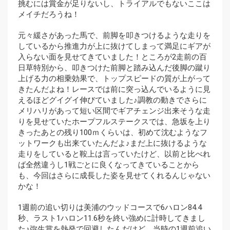
挑むには賞金が足りないし、トライアルでもないここは
メイチだろうね！
元々緩さがあった馬で、前脚を叩きつけるような走りを
しているから推進力が上に抜けてしまって満足にギアが
入らない面を見せてきていました！ところが2走前の百
日草特別から、叩きつけた前脚と踏み込んだ後脚の蹴り
上げる力の相乗効果で、トップスピードの質が上がって
きたんだよね！レースでは前に突っ込んでいるように見
えるほどグイグイ伸びていました♪調教の動きでさらに
メリハリがあって短い区間でギアチェンジ出来そうな走
りを見せていたホープフルステークスでは、急坂を上り
きったあとの残り100ｍくらいは、初めて沈むようなフ
ットワークも出来ていたんだよ♪まだ上に抜けるような
走りをしていると鞍上は言っていたけど、以前と比べれ
ば全然違うし1戦ごとに良くなってきていることから
も、今回はさらに成長した姿を見せてくれるんじゃない
かな！
1週前の追い切りは美浦のウッドコースで6ハロン84.4
秒、ラスト1ハロン11.6秒を終い強めに計時してきまし
た♪弥生賞を熱発で回避したんだけど、当時の1週前追い