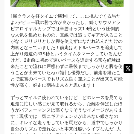
1勝クラスを好タイムで勝利してここに挑んでくる馬だ
よ♪デビュー戦の勝ち方が良かったし、続くサウジアラ
ビアロイヤルカップでは単勝オッズ1.4倍という圧倒的
な人気を集めたものの、直線では追ってギアが入ること
がなくジリジリとしか脚を使えずになだれ込んだだけの
内容となっていました！前走はミドルペースを追走して
上がり最速の33.9秒というタイムをマークしているんだ
けど、2走前に初めて速いペースを追走する形を経験出
来たことで流れに戸惑わずに最後までしっかりと脚を使
うことが出来ていたね♪時計も優秀だし、前走を経たこ
とで重賞のペースでもリズム良く運ぶことが出来る可能
性が高く、好走に期待出来ると思います！
ずっとマイルに使われているけど、どのレースを見ても
追走に忙しい感じが見て取れるから、距離を伸ばしたほ
うがパフォーマンスは高くなりそうなイメージがありま
す！現状では一気にギアチェンジが出来ない緩さなの
に、キレイな走りをしている馬だから、道中でしっかり
自分のリズムで走れないと本来は脆いタイプなんだ…大