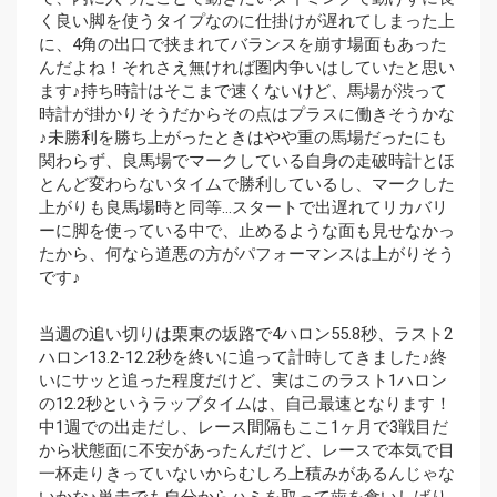
く良い脚を使うタイプなのに仕掛けが遅れてしまった上
に、4角の出口で挟まれてバランスを崩す場面もあった
んだよね！それさえ無ければ圏内争いはしていたと思い
ます♪持ち時計はそこまで速くないけど、馬場が渋って
時計が掛かりそうだからその点はプラスに働きそうかな
♪未勝利を勝ち上がったときはやや重の馬場だったにも
関わらず、良馬場でマークしている自身の走破時計とほ
とんど変わらないタイムで勝利しているし、マークした
上がりも良馬場時と同等…スタートで出遅れてリカバリ
ーに脚を使っている中で、止めるような面も見せなかっ
たから、何なら道悪の方がパフォーマンスは上がりそう
です♪
当週の追い切りは栗東の坂路で4ハロン55.8秒、ラスト2
ハロン13.2-12.2秒を終いに追って計時してきました♪終
いにサッと追った程度だけど、実はこのラスト1ハロン
の12.2秒というラップタイムは、自己最速となります！
中1週での出走だし、レース間隔もここ1ヶ月で3戦目だ
から状態面に不安があったんだけど、レースで本気で目
一杯走りきっていないからむしろ上積みがあるんじゃな
いかな♪単走でも自分からハミを取って歯を食いしばり