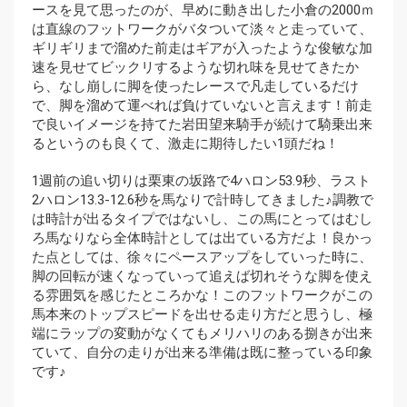
ースを見て思ったのが、早めに動き出した小倉の2000ｍ
は直線のフットワークがバタついて淡々と走っていて、
ギリギリまで溜めた前走はギアが入ったような俊敏な加
速を見せてビックリするような切れ味を見せてきたか
ら、なし崩しに脚を使ったレースで凡走しているだけ
で、脚を溜めて運べれば負けていないと言えます！前走
で良いイメージを持てた岩田望来騎手が続けて騎乗出来
るというのも良くて、激走に期待したい1頭だね！
1週前の追い切りは栗東の坂路で4ハロン53.9秒、ラスト
2ハロン13.3-12.6秒を馬なりで計時してきました♪調教で
は時計が出るタイプではないし、この馬にとってはむし
ろ馬なりなら全体時計としては出ている方だよ！良かっ
た点としては、徐々にペースアップをしていった時に、
脚の回転が速くなっていって追えば切れそうな脚を使え
る雰囲気を感じたところかな！このフットワークがこの
馬本来のトップスピードを出せる走り方だと思うし、極
端にラップの変動がなくてもメリハリのある捌きが出来
ていて、自分の走りが出来る準備は既に整っている印象
です♪