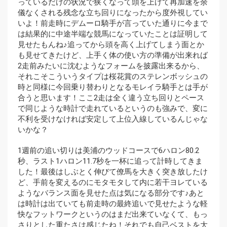
っているだけの状況で狭くなって頭を上げて再加速を余
儀なくされる残念な立ち回りになったから度外視してい
いよ！前走時にデムーロ騎手が言っていた通りに今まで
は結果的に中途半端な競馬になっていたことは証明して
見せたもんね♪追ってから頭を高く上げてしまう面とか
も見せてきたけど、上手く体の使い方の準備が出来れば
2走前みたいに沈むようなフォームを披露出来るから、
それこそこういうタイプは桜花賞のステレンボッシュの
時と同様に今回乗り替わりとなるモレイラ騎手とは手が
合うと思います！ここ2走は全く違う立ち回りとペース
で同じような時計で走れているというのも強みで、変に
不利を受けなければ安定して上位入線しているんじゃな
いかな？
1週前の追い切りは美浦のウッドコースで6ハロン80.2
秒、ラスト1ハロン11.7秒を一杯に追って計時してきま
した！最後はしぶとく伸びて僚馬を大きく突き放したけ
ど、手前を変えるのにモタモタして内に若干ヨレている
ようなバランス面を見せた点は気になる部分です♪あと
は時計は出ていても前走時の最終追いで見せたような軽
快なフットワークというのはまだ出来ていなくて、もっ
さりとした重たさは感じたね！それでも自己ベストを大