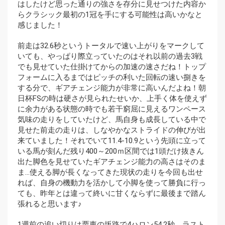
はしたけど思った通りの強さを存分に見せつけた内容か
らクラシック最初の1冠を手にする可能性は高いかなと
感じました！
前走は32.6秒というトータルで速い上がりをマークして
いても、やっぱり際立っていたのはそれ以前の過去3戦
でも見せていた仕掛けてからの加速の速さだね！トップ
フォームに入るまではピッチの利いた回転の速い捌きを
する分で、ギアチェンジ能力が非常に高いんだよね！朝
日杯FSの時は硬さが見られたせいか、上手く体を使えず
に余力がある状態の時でも若干窮屈に見えるワンペース
気味の走りをしていたけど、馬自身も成長している中で
見せた前走の走りは、しなやかなストライドの伸びが出
来ていました！それでいて11.4-10.9という先頭に立って
いる馬が刻んだ残り400～200ｍ区間では1頭だけ抜きん
出た脚色を見せていたギアチェンジ能力の高さはそのま
ま…使える脚が長くなってきた現状の走りを今回も出せ
れば、自身の機動力を活かして小脚を使って勝負に行っ
ても、昨年とは違って終いに甘くならずに最後まで踏ん
張れると思います♪
1週前の追い切りは栗東の坂路で4ハロン54.2秒、ラスト