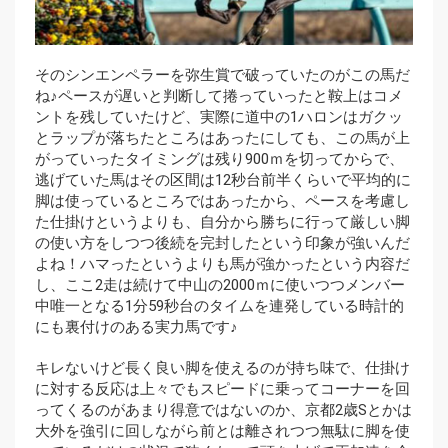
そのシンエンペラーを弥生賞で破っていたのがこの馬だ
ね♪ペースが遅いと判断して捲っていったと鞍上はコメ
ントを残していたけど、実際に道中の1ハロンはガクッ
とラップが落ちたところはあったにしても、この馬が上
がっていったタイミングは残り900ｍを切ってからで、
逃げていた馬はその区間は12秒台前半くらいで平均的に
脚は使っているところではあったから、ペースを考慮し
た仕掛けというよりも、自分から勝ちに行って厳しい脚
の使い方をしつつ後続を完封したという印象が強いんだ
よね！ハマったというよりも馬が強かったという内容だ
し、ここ2走は続けて中山の2000ｍに使いつつメンバー
中唯一となる1分59秒台のタイムを連発している時計的
にも裏付けのある実力馬です♪
キレないけど長く良い脚を使えるのが持ち味で、仕掛け
に対する反応は上々でもスピードに乗ってコーナーを回
ってくるのがあまり得意ではないのか、京都2歳Sとかは
大外を強引に回しながら前とは離されつつ無駄に脚を使