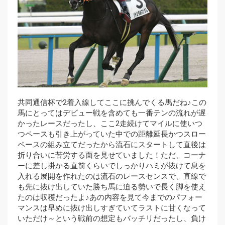
共同通信杯で2着入線してここに挑んでくる馬だね♪この
馬にとってはデビュー戦を含めても一番テンの流れが遅
かったレースだったし、ここ2走続けてマイルに使いつ
つペースも引き上がっていた中での距離延長かつスロー
ペースの組み立てだったから流石にスタートして直後は
折り合いに苦労する面を見せていました！ただ、コーナ
ーに差し掛かる直前くらいでしっかりハミが抜けて息を
入れる展開を作れたのは流石のレースセンスで、直線で
も先に抜け出していた勝ち馬に迫る勢いで長く脚を使え
たのは収穫だったよ♪あの内容を見て今までのパフォー
マンスは早めに抜け出しすぎていてラストに甘くなって
いただけ～という戦前の想定もバッチリだったし、負け