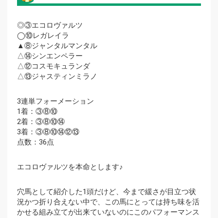
◎③エコロヴァルツ
◯⑩レガレイラ
▲⑧ジャンタルマンタル
△⑭シンエンペラー
△⑫コスモキュランダ
△⑬ジャスティンミラノ
3連単フォーメーション
1着：③⑧⑩
2着：③⑧⑩⑭
3着：③⑧⑩⑭⑫⑬
点数：36点
エコロヴァルツを本命とします♪
穴馬として紹介した1頭だけど、今まで緩さが目立つ状
況かつ折り合えない中で、この馬にとっては持ち味を活
かせる組み立てが出来ていないのにこのパフォーマンス