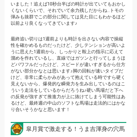
いました！追えば10秒台半ばの時計が出ていてもおかし
くないくらいで、それでいて余力残しだからね…トモの
弾みも抜群でこの部分に関しては見た目にもわかるほど
以前より良くなってきています♪
最終追い切りは1週前よりも時計を出さない内容で操縦
性を確かめるものだったけど、少しテンションが高いよ
うに思えた1週前から、しっかりと鞍上の指示に応えて
溜めを作れているし、直線ではガツンと行ってしまうほ
どパワフルだったけど、スピードが違いすぎるから仕方
がない部分かなとは思います♪脚の回転が速いタイプだ
けど、非常に柔らかみがあって抱えている時ですら硬く
見えないから、爆発的な瞬発力を生み出しているのはこ
ういう走法をしているからだろうね♪硬い馬場だと下へ
の反発が強すぎて推進力が上に抜けてしまう可能性はあ
るけど、最終週の中山のソフトな馬場は走法的にはかな
り合いそうかなと思います！
皐月賞で激走する！うま吉渾身の穴馬