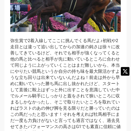
弥生賞で2着入線してここに挑んでくる馬だよ♪初戦や2
走目とは違って追い出してからの加速の鈍さは徐々に改
善してきているけど、それでも相手が強くなってくると
他の馬と比べると相手が先に動いているところに合わせ
て同じように上がっていくことはまだ難しいから、本当
にやりたい競馬というか自分の持ち味を最大限活かすよ
うな立ち回りは出来ていないんだよね！前走は外から早
めに動いていった勝ち馬に出し抜かれたけど、スタート
して直後に鞍上はずっと外に出すことを意識していた中
でルメール騎手にしっかりと蓋をされて狭いところに収
まるしかなかったし、そこで取りたいところを取れてい
ればラストのあの伸び脚を見る限りだと勝っていたのは
この馬だったと思います！それを考えれば牡馬相手にま
だ一度も力負けがないと言っても過言ではなく、過去見
せてきたパフォーマンスの高さはG1でも素直に信頼に値