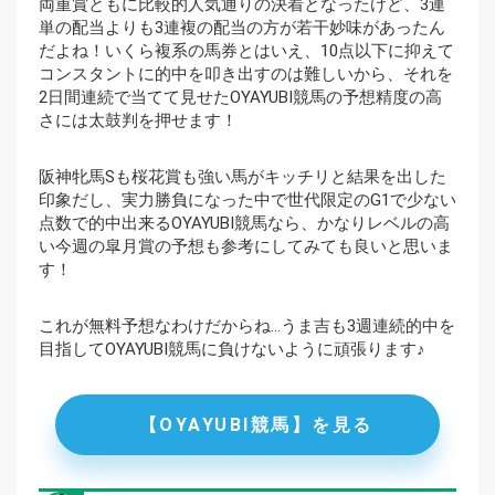
両重賞ともに比較的人気通りの決着となったけど、3連
単の配当よりも3連複の配当の方が若干妙味があったん
だよね！いくら複系の馬券とはいえ、10点以下に抑えて
コンスタントに的中を叩き出すのは難しいから、それを
2日間連続で当てて見せたOYAYUBI競馬の予想精度の高
さには太鼓判を押せます！
阪神牝馬Sも桜花賞も強い馬がキッチリと結果を出した
印象だし、実力勝負になった中で世代限定のG1で少ない
点数で的中出来るOYAYUBI競馬なら、かなりレベルの高
い今週の皐月賞の予想も参考にしてみても良いと思いま
す！
これが無料予想なわけだからね…うま吉も3週連続的中を
目指してOYAYUBI競馬に負けないように頑張ります♪
【OYAYUBI競馬】を見る