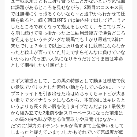
ュー戦以来まともに折り合ったことがないという気性面
に課題があるところを見せながら、2戦目のコスモス賞
では無理に引っ張るくらいなら～と途中から行かせて圧
勝を飾ると、続く朝日杯FSでは最内枠で出して行こうと
したところで狭くなって抱えるしかなく、そこでリズム
を崩し続けて引っ掛かった上に結局最後方で勝負どころ
を迎えるというチグハグな競馬でも上がり最速で2着に
来たでしょ？今まで以上に折り合えずに競馬にならなか
ったと鞍上が言っていた前走ですらそんなに負けていな
いからね♪穴っぽい人気になりそうだけどうま吉は本命
として期待したい1頭だよ！
まず大前提として、この馬の特徴として動きは機敏で良
い意味でパリッとした素軽い動きをしているのに、トッ
プストライドを引き出せた時はめちゃくちゃトビが大き
い走りでダイナミックになるから、本質的にはキレると
いうよりも長く良い脚を使うタイプなんだよね！最後方
から組み立てた2走前や超スローペースになった前走は
この馬の持ち味が活きる位置取りや展開ではなかっ
た”のに”脚力のポテンシャルが高すぎて上位争いをして
しまったと捉えています♪しかもそれでいて完成度が低