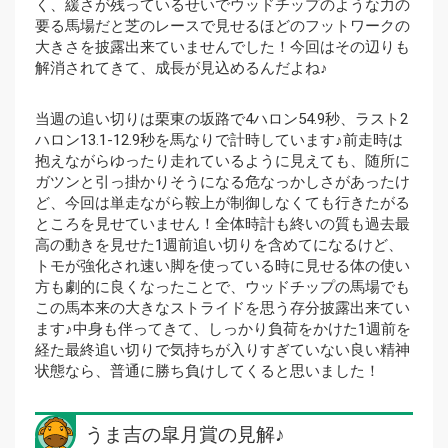
く、緩さが残っているせいでウッドチップのような力の
要る馬場だと芝のレースで見せるほどのフットワークの
大きさを披露出来ていませんでした！今回はその辺りも
解消されてきて、成長が見込めるんだよね♪
当週の追い切りは栗東の坂路で4ハロン54.9秒、ラスト2
ハロン13.1-12.9秒を馬なりで計時しています♪前走時は
抱えながらゆったり走れているように見えても、随所に
ガツンと引っ掛かりそうになる危なっかしさがあったけ
ど、今回は単走ながら鞍上が制御しなくても行きたがる
ところを見せていません！全体時計も終いの質も過去最
高の動きを見せた1週前追い切りを含めてになるけど、
トモが強化され速い脚を使っている時に見せる体の使い
方も劇的に良くなったことで、ウッドチップの馬場でも
この馬本来の大きなストライドを思う存分披露出来てい
ます♪中身も伴ってきて、しっかり負荷をかけた1週前を
経た最終追い切りで気持ちが入りすぎていない良い精神
状態なら、普通に勝ち負けしてくると思いました！
うま吉の皐月賞の見解♪