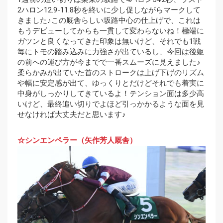
2ハロン12.9-11.8秒を終いに少し促しながらマークして
きました♪この厩舎らしい坂路中心の仕上げで、これは
もうデビューしてからも一貫して変わらないね！極端に
ガツンと良くなってきた印象は無いけど、それでも1戦
毎にトモの踏み込みに力強さが出ているし、今回は後躯
の前への運び方が今までで一番スムーズに見えました♪
柔らかみが出ていた首のストロークは上げ下げのリズム
や幅に安定感が出て、ゆっくりとだけどそれでも着実に
中身がしっかりしてきているよ！テンション面は多少高
いけど、最終追い切りでよほど引っかかるような面を見
せなければ大丈夫だと思います♪
☆シンエンペラー（矢作芳人厩舎）