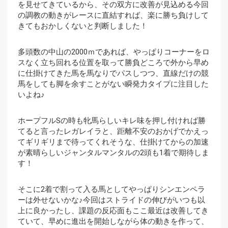
を見せてきているから、その双方に改善が見込める今回
の調教の動きがレースに直結すれば、楽に勝ち負けして
きてもおかしくないと判断しました！
多頭数の中山の2000ｍであれば、やっぱりコーナーをロ
スなく立ち回れる位置を取って勝負どころで外から早め
に仕掛けてきた馬を馬なりでパスしつつ、直線だけの競
馬をしても脚を余すことがない瞬発力タイプに注目した
いよね♪
ホープフルSの時も牝馬らしいキレ味を押し付ければ勝
てると言ったレガレイラと、距離不安のおかげでかえっ
てギリギリまで待ってくれそうな、仕掛けてからの加速
が素晴らしいジャンタルマンタルの2頭も1着で期待しま
す！
そこに2着で割って入る馬としてやっぱりシンエンペラ
ーは外せないかな♪今回はストライドの伸びがいつも以
上に良かったし、課題の反応面もここ最近は改善してき
ていて、早めに進出を開始しながら体の動きを作って、