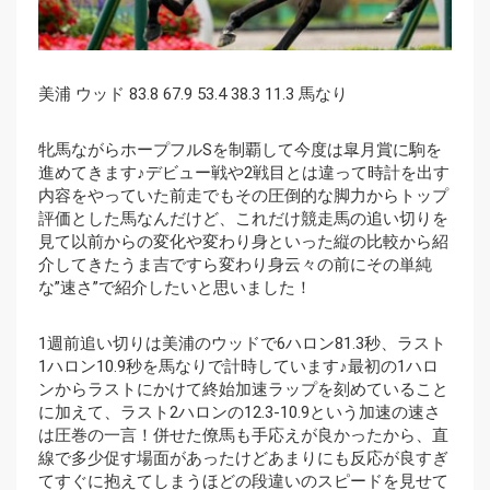
美浦 ウッド 83.8 67.9 53.4 38.3 11.3 馬なり
牝馬ながらホープフルSを制覇して今度は皐月賞に駒を
進めてきます♪デビュー戦や2戦目とは違って時計を出す
内容をやっていた前走でもその圧倒的な脚力からトップ
評価とした馬なんだけど、これだけ競走馬の追い切りを
見て以前からの変化や変わり身といった縦の比較から紹
介してきたうま吉ですら変わり身云々の前にその単純
な”速さ”で紹介したいと思いました！
1週前追い切りは美浦のウッドで6ハロン81.3秒、ラスト
1ハロン10.9秒を馬なりで計時しています♪最初の1ハロ
ンからラストにかけて終始加速ラップを刻めていること
に加えて、ラスト2ハロンの12.3-10.9という加速の速さ
は圧巻の一言！併せた僚馬も手応えが良かったから、直
線で多少促す場面があったけどあまりにも反応が良すぎ
てすぐに抱えてしまうほどの段違いのスピードを見せて