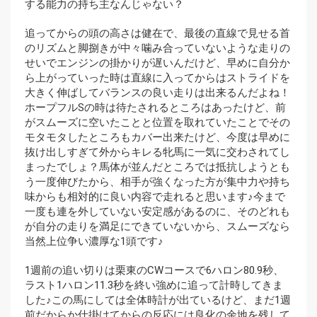
する能力の持ち主なんじゃない？
追ってからの頭の高さは健在で、最後の直線で見せる首
のリズムと脚捌きが中々噛み合っていないような走りの
せいでエンジンの掛かりが遅いんだけど、早めに自分か
ら上がっていった時は直線に入ってからはストライドを
大きく伸ばしてバランスの良い走りは出来るんだよね！
ホープフルSの時は待たされるところはあったけど、前
がスムーズに空いたことと位置を取れていたことでその
モタモタしたところもカバー出来たけど、今度は早めに
抜け出しすぎて外からキレる牝馬に一気に交わされてし
まったでしょ？馬体が並んだところでは抵抗しようとも
う一度伸びたから、相手が強くなった方が集中力や持ち
味からも相対的に良い内容で走れると思います♪今まで
一度も連を外していない安定感があるのに、そのどれも
が自分の走りを満足にできていないから、スムーズなら
当然上位争い濃厚な1頭です♪
1週前の追い切りは栗東のCWコースで6ハロン80.9秒、
ラスト1ハロン11.3秒を終い強めに追って計時してきま
した♪この馬にしては全体時計が出ているけど、まだ1週
前だからか仕掛けてからの反応には良化の余地を残して