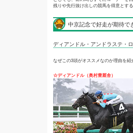
残りや先行抜け出しの競馬を得意とする
中京記念で好走が期待で
ディアンドル・アンドラステ・
なぜこの3頭がオススメなのか理由を紹
☆ディアンドル（奥村豊厩舎）