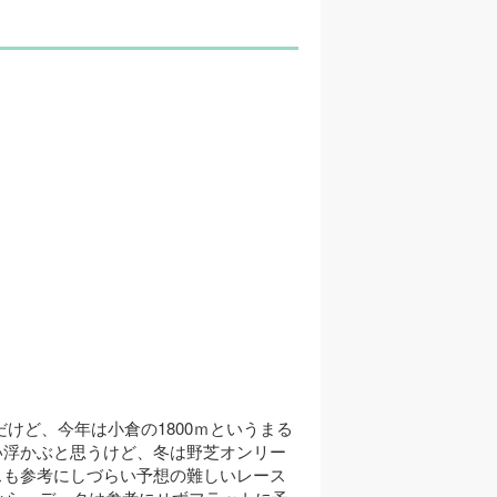
だけど、今年は小倉の1800ｍというまる
い浮かぶと思うけど、冬は野芝オンリー
スも参考にしづらい予想の難しいレース