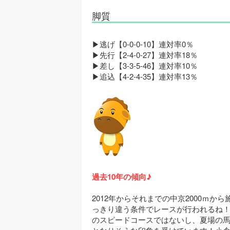
脚質
▶逃げ【0-0-0-10】連対率0％
▶先行【2-4-0-27】連対率18％
▶差し【3-3-5-46】連対率10％
▶追込【4-2-4-35】連対率13％
過去10年の傾向♪
2012年からそれまでの中京2000ｍ
っきり違う条件でレースが行われるね
のスピードコースではないし、夏場の