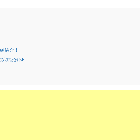
3頭紹介！
の穴馬紹介♪