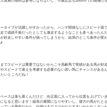
大賞典の傾向は参考にならないし、小倉記念も2000ｍでの開催だ
ワータイプが活躍しやすかったから、ハンデ関係なしにスピード面
走で成績不振だったとしても激走するようなことも多々あったんだけ
馬が好走しやすい条件が揃ってしまうから、結局のところ条件が変
♪
こまでスピードは重要ではないからこそ高齢馬で実績がある馬が好
やスピードで衰えを考慮する必要のない若い馬にチャンスがあるん
したいところだね！
くペースは落ち着くんだけど、向正面に入ってから位置を上げてい
になると思います！縦長の展開になりやすいし、後方の馬がたとえ
回っている最中だから、仕掛けるロスはかなり大きいからね！テン