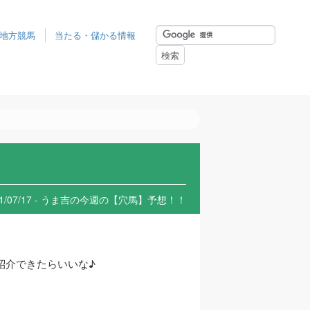
地方競馬
当たる・儲かる情報
21/07/17 - うま吉の今週の【穴馬】予想！！
紹介できたらいいな♪