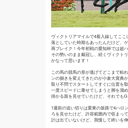
ヴィクトリアマイルで4着入線してここ
落としていた時期もあったんだけど、
再ブレイク！今年初戦の愛知杯では超ハ
その勢いのまま戴冠し、続くヴィクトリ
かなって思います！
この馬の競馬の形が逃げてどこまで粘
ンの捌きを変えてきたのが小倉大賞典か
取り不問でスタートしてすぐに位置を
一度スピードに乗せてしまうと脚を溜
掛かる面を見せていたけど、それでもG
1週前の追い切りは栗東の坂路で4ハロン5
ろを見せたけど、許容範囲内で収まっ
計は出ていないけど、我慢して終いを