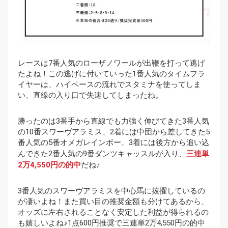
レースは7番人気のローザノワールが出鞭を打って逃げ
たよね！この逃げに付いていった1番人気のタイムフラ
イヤーは、ハイペースの流れでスタミナを使ってしま
い、直線の入り口で失速してしまったね。
勝ったのは3番手から直線でも力強く伸びてきた3番人気
の10番スワーヴアラミス、2着には中団から差してきた5
番人気の5番オメガレインボー、3着には後方から追い込
んできた2番人気の9番ダンツキャッスルが入り、
三連単
2万4,550円の的中
だね♪
3番人気のスワーヴアラミスを中心馬に抜擢しているの
が凄いよね！また買い目の推奨金額も分けてあるから、
オッズに左右されることなく安定した利益が得られるの
も嬉しいよね♪1点600円推奨で三連単2万4,550円の的中