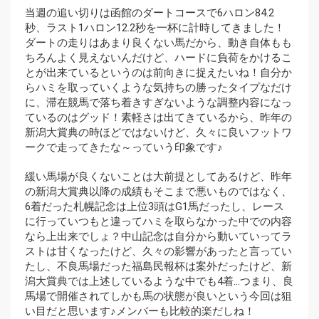
当週の追い切りは函館のダートコースで6ハロン84.2
秒、ラスト1ハロン12.2秒を一杯に計時してきました！
ダートの走りはあまり良くない馬だから、動き自体もも
ちろんよく見えないんだけど、ハードに負荷をかけるこ
とが出来ているというのは前向きに捉えたいね！自分か
らハミを取っていくような気持ちの勝ったタイプなだけ
に、滞在競馬で落ち着きすぎないような調整内容になっ
ているのはグッド！素軽さは出てきているから、昨年の
新潟大賞典の時ほどではないけど、久々に良いフットワ
ークで走ってきたな～っていう印象です♪
緩い馬場が良くないことは大前提としてあるけど、昨年
の新潟大賞典以降の成績もそこまで悪いものではなく、
6着だった札幌記念は上位3頭はG1馬だったし、レース
に行っていつもと違ってハミを取らなかった中での内容
なら上出来でしょ？中山記念は自分から動いていってラ
ストは甘くなったけど、久々の影響があったと言ってい
たし、不良馬場だった福島民報杯は案外だったけど、新
潟大賞典では上述しているような中でも4着…つまり、良
馬場で開催されてしかも馬の状態が良いという今回は狙
い目だと思います♪メンバーも比較的楽だしね！