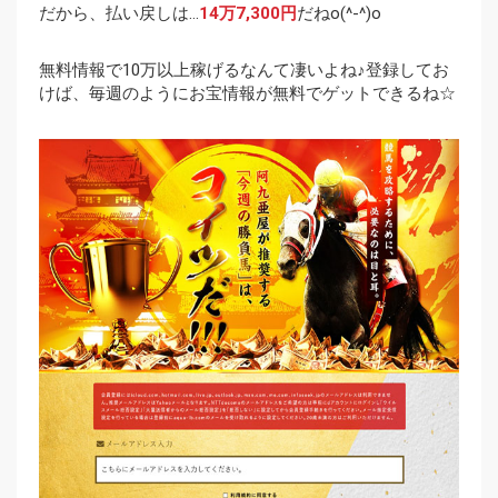
だから、払い戻しは…
14万7,300円
だねo(^-^)o
無料情報で10万以上稼げるなんて凄いよね♪登録してお
けば、毎週のようにお宝情報が無料でゲットできるね☆