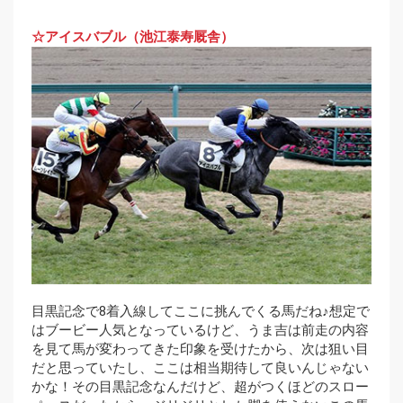
☆アイスバブル（池江泰寿厩舎）
目黒記念で8着入線してここに挑んでくる馬だね♪想定で
はブービー人気となっているけど、うま吉は前走の内容
を見て馬が変わってきた印象を受けたから、次は狙い目
だと思っていたし、ここは相当期待して良いんじゃない
かな！その目黒記念なんだけど、超がつくほどのスロー