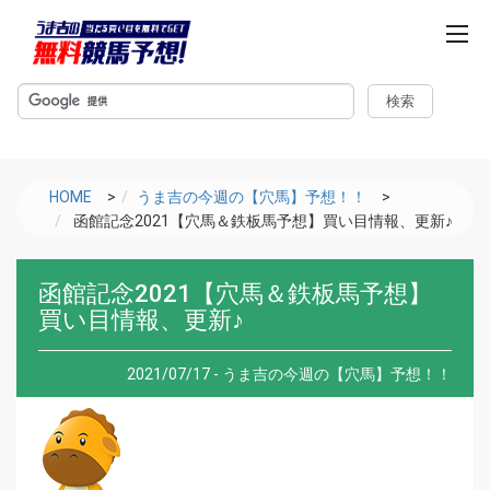
m
e
n
u
HOME
>
うま吉の今週の【穴馬】予想！！
>
函館記念2021【穴馬＆鉄板馬予想】買い目情報、更新♪
函館記念2021【穴馬＆鉄板馬予想】
買い目情報、更新♪
2021/07/17 - うま吉の今週の【穴馬】予想！！