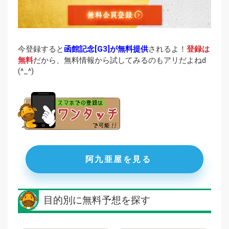
今登録すると
函館記念[G3]が無料提供
されるよ！
登録は
無料
だから、無料情報から試してみるのもアリだよねd
(^_^)
阿九亜屋を見る
目的別に無料予想を探す