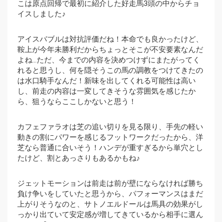
こは原点回帰で最初に紹介した好走馬3頭の中からチョ
イスしました♪
アイスバブルは対抗評価だね！本命でも良かったけど、
鞍上が今年未勝利だからちょっとそこが不安要素なんだ
よね…ただ、今までの内容を決めつけずにまたがってく
れると思うし、何を隠そうこの馬の調教をつけてきたの
は水口騎手なんだ！新味を出してくれる可能性は高い
し、前走の内容は一変してきそうな雰囲気を感じたか
ら、狙うならここしかないと思う！
カフェファラオは芝の追い切りを見る限り、手先の軽い
動きの割にパワーを感じるフットワークだったから、洋
芝なら普通に合いそう！ハンデが重すぎるから単穴とし
たけど、割とあっさりもあるかもね♪
ジェットモーションは前走は前が壁にならなければ勝ち
負け争いをしていたと思うから、パフォーマンスはまだ
上がりそうなのと、サトノエルドールは馬具の効果がし
っかり出ていて安定感が増してきているから相手に選ん