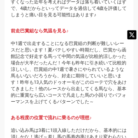
すくなった近年を考えればデータは落ち着いていくはず
で、4歳だからといってデータを過信して4歳を評価して
しまうと痛い目を見る可能性はあります♪
前走巴賞組なら気温を見る♪
中1週で出走することになる巴賞組の判断が難しいレー
スだと思います！夏バテしやすい時期だし、巴賞から函
館記念で好走する馬って中間の気温が比較的涼しかった
場合が大半だったんだ！今年も昨年に引き続いて比較的
涼しいし、巴賞組の中1週で暑さにやられているような
馬もいないだろうから、好走に期待していいと思いま
す！昨年も13人気のドゥオーモがこのローテで穴をあけ
てきました！他のレースから出走してくる馬なら、基本
的に重賞なら広いコースで凡走した馬の小回りでパフォ
ーマンスを上げてくるパターンでした～
ある程度の位置で流れに乗るのが理想♪
追い込み馬は3着に1頭入線しただけだから、基本的には
消しかな！逃げ～差し馬の馬券内率はあまり変わらない