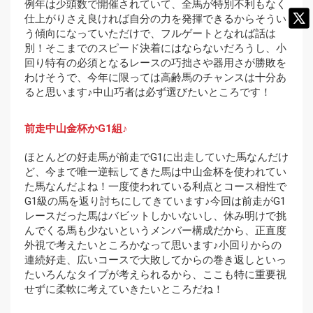
例年は少頭数で開催されていて、全馬が特別不利もなく
仕上がりさえ良ければ自分の力を発揮できるからそうい
う傾向になっていただけで、フルゲートとなれば話は
別！そこまでのスピード決着にはならないだろうし、小
回り特有の必須となるレースの巧拙さや器用さが勝敗を
わけそうで、今年に限っては高齢馬のチャンスは十分あ
ると思います♪中山巧者は必ず選びたいところです！
前走中山金杯かG1組♪
ほとんどの好走馬が前走でG1に出走していた馬なんだけ
ど、今まで唯一逆転してきた馬は中山金杯を使われてい
た馬なんだよね！一度使われている利点とコース相性で
G1級の馬を返り討ちにしてきています♪今回は前走がG1
レースだった馬はバビットしかいないし、休み明けで挑
んでくる馬も少ないというメンバー構成だから、正直度
外視で考えたいところかなって思います♪小回りからの
連続好走、広いコースで大敗してからの巻き返しといっ
たいろんなタイプが考えられるから、ここも特に重要視
せずに柔軟に考えていきたいところだね！