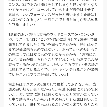
ロンスパ戦であの仕掛けをしてしまうと終いが甘くなり
やすかったけど、ゴールしてからもまだ脚色は十分で、
素晴らしいパフォーマンスだったと思います！距離は1
ハロン短くなるけど、当然ここでも勝ち負けが見込める
と判断しました♪
1週前の追い切りは美浦のウッドコースで5ハロン67.0
秒、ラスト1ハロン12.5秒を強めに計時して3頭併せで最
先着してきました！内めを回ってきたから、時計はそこ
まで評価出来るものではないし、追ってからの反応もこ
の馬にしては目立つものでもなかったから、1週前にこ
れだけ負荷が掛けられたことでどれくらい当週で気合が
乗ってくるか…そこに注目したいところです♪トモの緩さ
は取れてきているようで、キビキビと走れることが出来
ていたことはプラス評価していいね！
前走時はオススメの3頭として推奨しておきながら、当
週の追い切りが良くなかったから連下評価にとどめてお
いたけど、実際に調子は良くなかったと陣営が言ってい
た中で勝ちきったからね！その時よりも状態は良いと言
っているし、併せでも遅れることがなく来ているところ