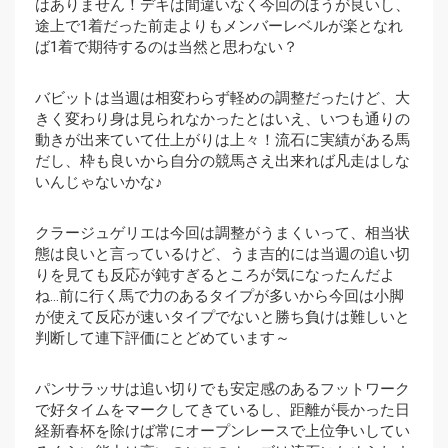
はありません！デキは間違いなく今回のほうが良いし、
途上で1着だった前走よりもメンバーレベルが楽となれ
ば1着で期待するのは当然と思わない？
バビットは当週は相変わらず軽めの調整だったけど、大
きく変わり身は見られなかったとはいえ、いつも通りの
動きが出来ていて仕上がりは上々！流石に実績がある馬
だし、枠も良いから自分の競馬さえ出来れば凡走はしな
いんじゃないかな♪
クラージュゲリエは今回は調整がうまくいって、相当状
態は良いと言っているけど、うま吉的には当週の追い切
りを見ても反応が鈍すぎるところが気になったんだよ
ね…前に行く馬で力のあるタイプが多いから今回は小脚
が使えて反応が速いタイプでないと勝ち負けは難しいと
判断して連下評価にとどめています～
パンサラッサは追い切りでも安定感のあるフットワーク
で好タイムをマークしてきているし、距離が長かった日
経新春杯を除けば常にオープンレースで上位争いしてい