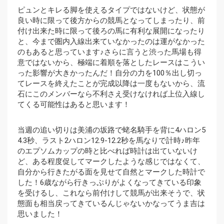
ピュンとキレる脚を使えるタイプではないけど、状態が
良い時に限って後方からの競馬となってしまったり、前
付け出来た時に限って後ろの馬に有利な展開になったり
と、今まで圏内入線出来ていなかったのは運がなかった
のもあると思っています♪さらに言うと渋った馬場も得
意ではないから、極端に着順を落としたレースはこうい
った影響が大きかったんだ！自分の力を100％出し切っ
てレースを終えたことが完成以降は一度もないから、流
石にこのメンバーなら不利さえ受けなければ上位入線し
てくる可能性はあると思います！
当週の追い切りは美浦の坂路で蛯名騎手を背に4ハロン5
4.3秒、ラスト2ハロン12.9-12.2秒を馬なりで計時♪昨年
のエプソムカップの時と比べれば時計は出ていないけ
ど、ある程度促してマークしたような感じではなくて、
自分から行きたがる面を見せて自然とマークした時計で
した！6歳ながら行きっぷりがよくなってきている印象
を受けるし、これなら前付けして競馬が出来そうで、状
態面も相当戻ってきているんじゃないかなってうま吉は
思いました！