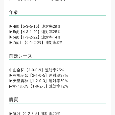
年齢
▶4歳【5-3-5-15】連対率28％
▶5歳【4-3-1-20】連対率25％
▶6歳【1-3-2-22】連対率14％
▶7歳上【0-1-2-29】連対率3％
前走レース
中山金杯【3-0-0-9】連対率25％
▶有馬記念【2-1-0-5】連対率37％
▶天皇賞秋【1-2-0-3】連対率50％
▶マイルCS【1-0-2-5】連対率12％
脚質
▶逃げ【0-2-3-5】連対率20％