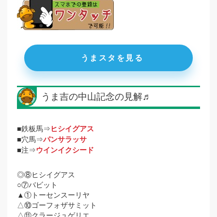
うまスタを見る
うま吉の中山記念の見解♬
■鉄板馬⇒
ヒシイグアス
■穴馬⇒
パンサラッサ
■注⇒
ウインイクシード
◎⑧ヒシイグアス
○⑦バビット
▲①トーセンスーリヤ
△⑩ゴーフォザサミット
△⑪クラージュゲリエ