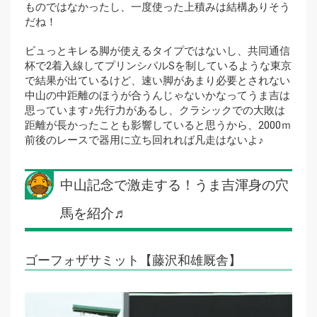
ものではなかったし、一度使った上積みは結構ありそう
だね！
ビュっとキレる脚が使えるタイプではないし、共同通信
杯で2着入線してプリンシパルSを制しているような東京
で結果が出ているけど、速い脚があまり必要とされない
中山の中距離のほうが合うんじゃないかなってうま吉は
思っています♪先行力があるし、クラシックでの大敗は
距離が長かったことも影響していると思うから、2000ｍ
前後のレースで器用に立ち回れれば凡走はないよ♪
中山記念で激走する！うま吉渾身の穴
馬を紹介♬
ゴーフォザサミット【藤沢和雄厩舎】