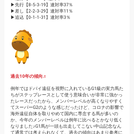
▶先行【8-5-3-19】連対率37％
▶差し【2-2-3-29】連対率11％
▶追込【0-1-1-31】連対率3％
過去10年の傾向♬
例年ではドバイ遠征を視野に入れているG1級の実力馬た
ちがステップレースとして使う意味合いが非常に強かっ
たレースだったから、メンバーレベルが高くなりやすく
てスーパーG2のような感じだったけど、コロナの影響で
海外遠征自体を取りやめて国内に専念する馬が多いの
か、今年のメンバーレベルは例年に比べるとかなり低く
なりました♪G1馬が一頭も出走してこない中山記念なん
て通常では考えられなくて、過去の傾向はあまり参考に