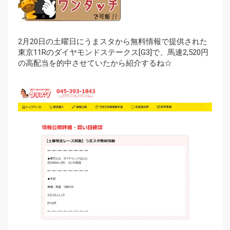
2月20日の土曜日にうまスタから無料情報で提供された
東京11Rのダイヤモンドステークス[G3]で、馬連2,520円
の高配当を的中させていたから紹介するね☆