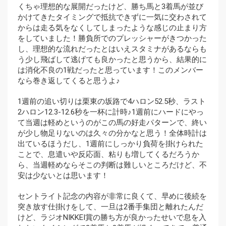
くちゃ理想的な展開だったけど、勝ち馬と3着馬が並び
かけてきたタイミングで抵抗できずに一気に交わされて
からは走る気をなくしてしまったような感じの止まり方
をしていました！勝負所でのプレッシャーがきつかった
し、理想的な流れだったとはいえスタミナがあるならも
う少し飛ばして逃げても良かったと思うから、結果的に
は消化不良の1戦だったと思っています！このメンバー
なら巻き返してくると思うよ♪
1週前の追い切りは栗東の坂路で4ハロン52.5秒、ラスト
2ハロン12.3-12.6秒を一杯に計時♪1週前にハードにやっ
て当週は軽めというのがこの馬の好走パターンで、終い
が少し物足りないのは久々の分かなと思う！全体時計は
出ているほうだし、1週前にしっかり負荷を掛けられた
ことで、息遣いや反応面、粘りも増してくるだろうか
ら、当週軽めならそこの判断は難しいところだけど、不
安は少ないとは思います！
セントライト記念の内容が非常に良くて、早めに後続を
突き放す仕掛けをして、一旦は2番手集団と離れたんだ
けど、ラジオNIKKEI賞の勝ち方が良かったせいで息を入