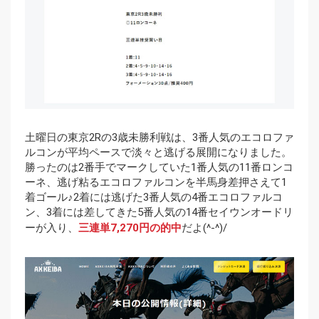
土曜日の東京2Rの3歳未勝利戦は、3番人気のエコロファ
ルコンが平均ペースで淡々と逃げる展開になりました。
勝ったのは2番手でマークしていた1番人気の11番ロンコ
ーネ、逃げ粘るエコロファルコンを半馬身差押さえて1
着ゴール♪2着には逃げた3番人気の4番エコロファルコ
ン、3着には差してきた5番人気の14番セイウンオードリ
ーが入り、
三連単7,270円の的中
だよ(^-^)/