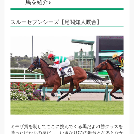
馬を紹介♪
スルーセブンシーズ【尾関知人厩舎】
ミモザ賞を制してここに挑んでくる馬だよ♪1勝クラスを
勝ったばかりの身だし、いきなりG1の舞台となるとなか