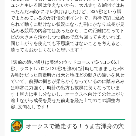
ュンとキレる脚は使えないから、大凡走する展開ではあ
ったんだ♪確かにキレ負けはしたけど、33.9秒という脚
でまとめているのが評価のポイントで、内枠で閉じ込め
られて動くに動けない状況になった割にかなり成長が見
込める競馬の内容ではあったから、この距離になってト
ビの大きさを活かしつつ前めで立ち回ってさえいれば、
同じ上がりを使えても不思議ではないことを考えると、
勝ってもおかしくないと思います！
1週前の追い切りは美浦のウッドコースで5ハロン66.1
秒、ラスト1ハロン12.0秒を強めに計時してきました♪休
み明けだった前走時とは天と地ほどの動きの違いを見せ
ていて、前脚の捌きが柔らかくなっているのに踏み込み
は非常に力強く、時計の出方も抜群に良くなっていま
す！脚力は申し分ないし、オークスへ向けての仕上がり
途上ながら成長を見せた前走を経た上でのこの調整内
容…文句なしです！
オークスで激走する！うま吉渾身の穴