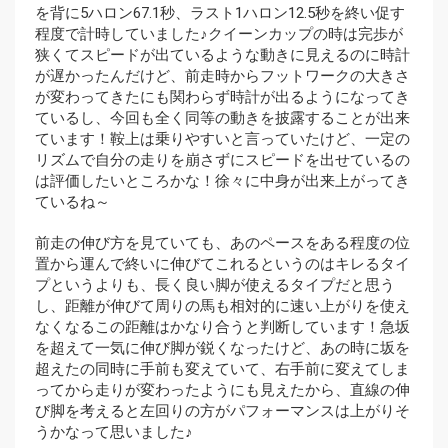
を背に5ハロン67.1秒、ラスト1ハロン12.5秒を終い促す
程度で計時していました♪クイーンカップの時は完歩が
狭くてスピードが出ているような動きに見えるのに時計
が遅かったんだけど、前走時からフットワークの大きさ
が変わってきたにも関わらず時計が出るようになってき
ているし、今回も全く同等の動きを披露することが出来
ています！鞍上は乗りやすいと言っていたけど、一定の
リズムで自分の走りを崩さずにスピードを出せているの
は評価したいところかな！徐々に中身が出来上がってき
ているね～
前走の伸び方を見ていても、あのペースをある程度の位
置から運んで終いに伸びてこれるというのはキレるタイ
プというよりも、長く良い脚が使えるタイプだと思う
し、距離が伸びて周りの馬も相対的に速い上がりを使え
なくなるこの距離はかなり合うと判断しています！急坂
を超えて一気に伸び脚が鋭くなったけど、あの時に坂を
超えたの同時に手前も変えていて、右手前に変えてしま
ってから走りが変わったようにも見えたから、直線の伸
び脚を考えると左回りの方がパフォーマンスは上がりそ
うかなって思いました♪