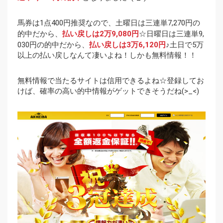
馬券は1点400円推奨なので、土曜日は三連単7,270円の
的中だから、
払い戻しは2万9,080円
☆日曜日は三連単9,
030円の的中だから、
払い戻しは3万6,120円
♪土日で5万
以上の払い戻しなんて凄いよね！しかも無料情報！！
無料情報で当たるサイトは信用できるよね☆登録してお
けば、確率の高い的中情報がゲットできそうだね(>_<)