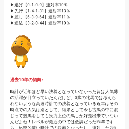
▶逃げ【0-1-0-9】連対率10％
▶先行【1-4-1-31】連対率13％
▶差し【6-3-9-64】連対率11％
▶追込【3-2-0-44】連対率10％
過去10年の傾向♪
時計が近年ほど早い決着となっていなかった昔は人気薄
の活躍が目立っていたんだけど、3歳の牝馬では考えら
れないような高速時計での決着となっている近年はその
時点での人気は別として、結果として今も古馬の中に混
じって競馬をしても実力上位の馬しか好走出来ていない
んだよね！レベルが最近の中では低調だった昨年です
ら、比較的速い時計での決着となったし、連対した2頭