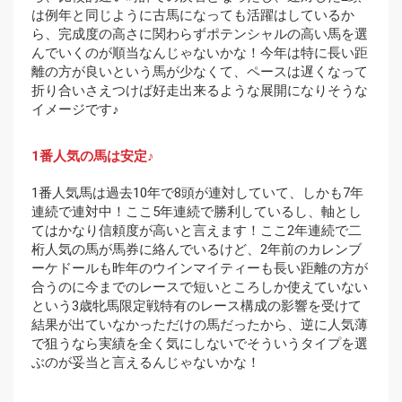
は例年と同じように古馬になっても活躍はしているか
ら、完成度の高さに関わらずポテンシャルの高い馬を選
んでいくのが順当なんじゃないかな！今年は特に長い距
離の方が良いという馬が少なくて、ペースは遅くなって
折り合いさえつけば好走出来るような展開になりそうな
イメージです♪
1番人気の馬は安定♪
1番人気馬は過去10年で8頭が連対していて、しかも7年
連続で連対中！ここ5年連続で勝利しているし、軸とし
てはかなり信頼度が高いと言えます！ここ2年連続で二
桁人気の馬が馬券に絡んでいるけど、2年前のカレンブ
ーケドールも昨年のウインマイティーも長い距離の方が
合うのに今までのレースで短いところしか使えていない
という3歳牝馬限定戦特有のレース構成の影響を受けて
結果が出ていなかっただけの馬だったから、逆に人気薄
で狙うなら実績を全く気にしないでそういうタイプを選
ぶのが妥当と言えるんじゃないかな！