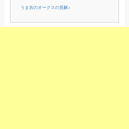
うま吉のオークスの見解♪