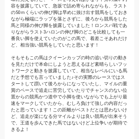
容を披露していて、急坂で詰め寄られながらも、ラスト
の50ｍくらいの伸び脚は早めに抜け出す競馬をしておき
ながら極端にラップを落とさずに、後ろから競馬をした
馬と同様の伸び脚を披露していました！ロンスパ戦であ
りながらラスト3ハロンの伸び脚のどこを比較しても一
番良い脚を使えていたのがこの馬で、着差こそあれだけ
ど、相当強い競馬をしていたと思います！
そもそもこの馬はクイーンカップの時の追い切りの動き
を見ただけで本命にしようと思えるほど素晴らしいフッ
トワークと動きを披露していて、相当なレベルにいる馬
だと予想でも言っていました♪その実際のレースではス
タートして躓いて後ろからになっていたし、マイルの重
賞のペースで追走に苦労していたりでチャンスのない位
置からの競馬かつ道中で小脚を使いながらでも上がり最
速をマークしていたから、むしろ負けて強しの内容だっ
たと思っています！この距離がベストだとは思わないけ
ど、追走が楽になる分マイルよりは良い競馬が出来そう
で、王道を歩んできた馬ではないけど上位争いが期待で
きるよ！