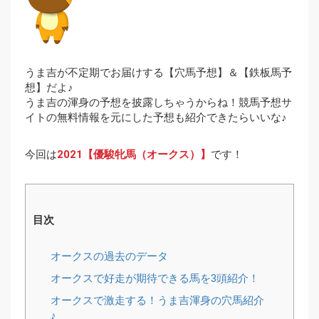
うま吉が不定期でお届けする【穴馬予想】＆【鉄板馬予
想】だよ♪
うま吉の渾身の予想を披露しちゃうからね！競馬予想サ
イトの無料情報を元にした予想も紹介できたらいいな♪
今回は
2021【優駿牝馬（オークス）】
です！
目次
オークスの過去のデータ
オークスで好走が期待できる馬を3頭紹介！
オークスで激走する！うま吉渾身の穴馬紹介
♪