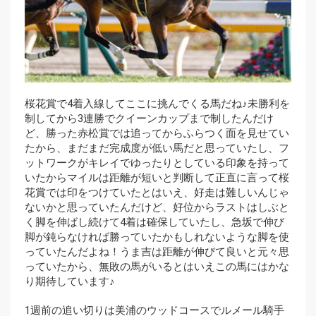
桜花賞で4着入線してここに挑んでくる馬だね♪未勝利を
制してから3連勝でクイーンカップまで制したんだけ
ど、勝った赤松賞では追ってからふらつく面を見せてい
たから、まだまだ完成度が低い馬だと思っていたし、フ
ットワークがキレイでゆったりとしている印象を持って
いたからマイルは距離が短いと判断して正直に言って桜
花賞では印をつけていたとはいえ、好走は難しいんじゃ
ないかと思っていたんだけど、好位からラストはしぶと
く脚を伸ばし続けて4着は確保していたし、急坂で伸び
脚が鈍らなければ勝っていたかもしれないような脚を使
っていたんだよね！うま吉は距離が伸びて良いと元々思
っていたから、無敗の馬がいるとはいえこの馬にはかな
り期待しています♪
1週前の追い切りは美浦のウッドコースでルメール騎手