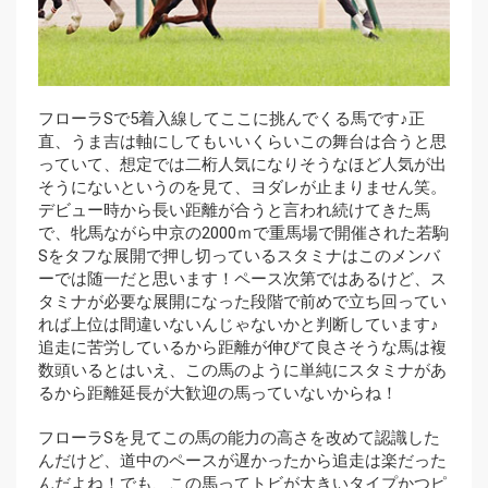
フローラSで5着入線してここに挑んでくる馬です♪正
直、うま吉は軸にしてもいいくらいこの舞台は合うと思
っていて、想定では二桁人気になりそうなほど人気が出
そうにないというのを見て、ヨダレが止まりません笑。
デビュー時から長い距離が合うと言われ続けてきた馬
で、牝馬ながら中京の2000ｍで重馬場で開催された若駒
Sをタフな展開で押し切っているスタミナはこのメンバ
ーでは随一だと思います！ペース次第ではあるけど、ス
タミナが必要な展開になった段階で前めで立ち回ってい
れば上位は間違いないんじゃないかと判断しています♪
追走に苦労しているから距離が伸びて良さそうな馬は複
数頭いるとはいえ、この馬のように単純にスタミナがあ
るから距離延長が大歓迎の馬っていないからね！
フローラSを見てこの馬の能力の高さを改めて認識した
んだけど、道中のペースが遅かったから追走は楽だった
んだよね！でも、この馬ってトビが大きいタイプかつピ