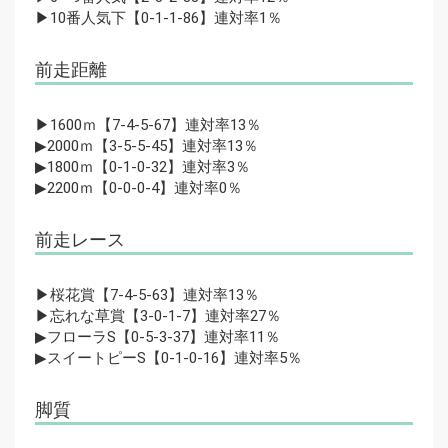
▶10番人気下【0-1-1-86】連対率1％
前走距離
▶1600ｍ【7-4-5-67】連対率13％
▶2000ｍ【3-5-5-45】連対率13％
▶1800ｍ【0-1-0-32】連対率3％
▶2200ｍ【0-0-0-4】連対率0％
前走レース
▶桜花賞【7-4-5-63】連対率13％
▶忘れな草賞【3-0-1-7】連対率27％
▶フローラS【0-5-3-37】連対率11％
▶スイートピーS【0-1-0-16】連対率5％
脚質