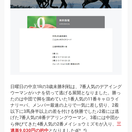
日曜日の中京1Rの3歳未勝利戦は、7番人気のデアイング
ウーマンがハナを切って逃げる展開となりました。勝っ
たのは中団で脚を溜めていた1番人気の11番キャロライ
ナリーパ、メンバー最速の上りで一気に差し切り、2着
以下に3馬身半以上の差を付ける快勝でした♪2着には逃
げた7番人気の8番デアリングウーマン、3着には中団か
ら伸びてきた4番人気の2番メイショウミズモが入り、
三
連単9,030円の的中
となりましたd(^_^)