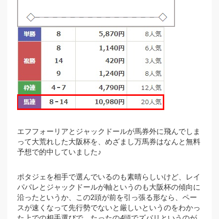
エフフォーリアとジャックドールが馬券外に飛んでしま
って大荒れした大阪杯を、めざまし万馬券はなんと無料
予想で的中していました♪
ポタジェを相手で選んでいるのも素晴らしいけど、レイ
パパレとジャックドールが軸というのも大阪杯の傾向に
沿ったというか、この2頭が前を引っ張る形なら、ペー
スが速くなって先行勢でないと厳しいというのをわかっ
た上での相手選びで、たったの4頭でズバリというのが