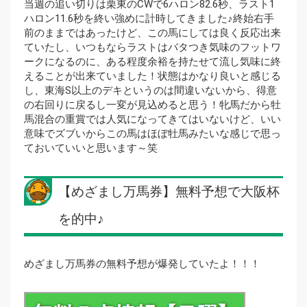
当週の追い切りは栗東のCWで6ハロン82.6秒、ラスト1
ハロン11.6秒を終い強めに計時してきました♪終始右手
前のままではあったけど、この馬にしては良く反応出来
ていたし、いつもならラストはバタつき気味のフットワ
ークになるのに、ある程度余裕を持たせて流し気味に終
えることが出来ていました！状態はかなり良いと感じる
し、東海S以上のデキというのは間違いないから、得意
の右回りに戻るし一変が見込めると思う！牝馬だから牡
馬混合の重賞では人気になってきてはいないけど、いい
意味でズブいからこの馬はほぼ牡馬みたいな感じで思っ
ておいていいと思います～笑
【めざまし万馬券】無料予想で大阪杯
を的中♪
めざまし万馬券の無料予想が爆発していたよ！！！