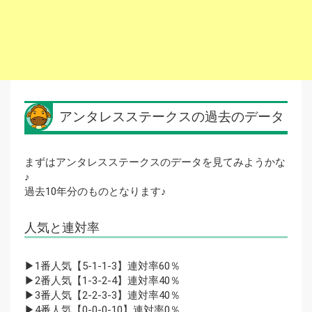
アンタレスステークスの過去のデータ
まずはアンタレスステークスのデータを見てみようかな
♪
過去10年分のものとなります♪
人気と連対率
▶1番人気【5-1-1-3】連対率60％
▶2番人気【1-3-2-4】連対率40％
▶3番人気【2-2-3-3】連対率40％
▶4番人気【0-0-0-10】連対率0％