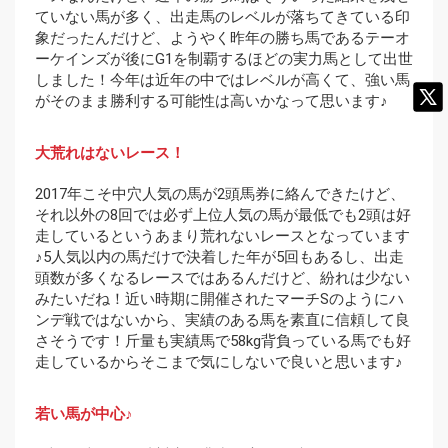
ていない馬が多く、出走馬のレベルが落ちてきている印
象だったんだけど、ようやく昨年の勝ち馬であるテーオ
ーケインズが後にG1を制覇するほどの実力馬として出世
しました！今年は近年の中ではレベルが高くて、強い馬
がそのまま勝利する可能性は高いかなって思います♪
大荒れはないレース！
2017年こそ中穴人気の馬が2頭馬券に絡んできたけど、
それ以外の8回では必ず上位人気の馬が最低でも2頭は好
走しているというあまり荒れないレースとなっています
♪5人気以内の馬だけで決着した年が5回もあるし、出走
頭数が多くなるレースではあるんだけど、紛れは少ない
みたいだね！近い時期に開催されたマーチSのようにハ
ンデ戦ではないから、実績のある馬を素直に信頼して良
さそうです！斤量も実績馬で58kg背負っている馬でも好
走しているからそこまで気にしないで良いと思います♪
若い馬が中心♪