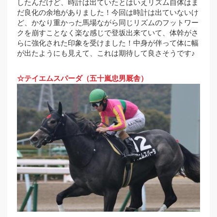
したんだけど、時計は出ていたとはいえリズム自体はま
だ良化の余地がありました！今回は時計は出ていないけ
ど、かなり重かった馬場ながら同じリズムのフットワー
クを崩すことなく楽な感じで登坂出来ていて、体幹がさ
らに強化された印象を受けました！中身が伴って体に幅
が出たようにも見えて、これは期待して良さそうです♪
☆テイエムスパーダ（五十嵐忠男厩舎）