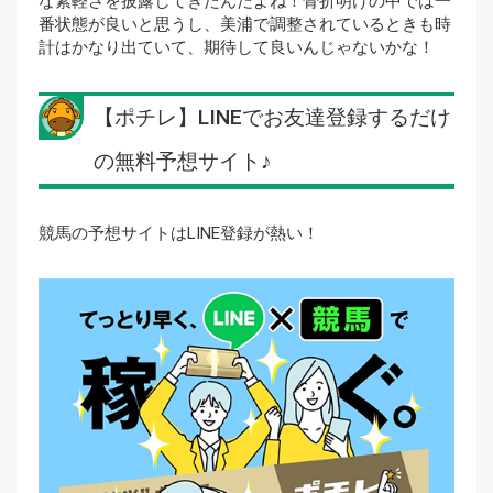
な素軽さを披露してきたんだよね！骨折明けの中では一
番状態が良いと思うし、美浦で調整されているときも時
計はかなり出ていて、期待して良いんじゃないかな！
【ポチレ】LINEでお友達登録するだけ
の無料予想サイト♪
競馬の予想サイトはLINE登録が熱い！