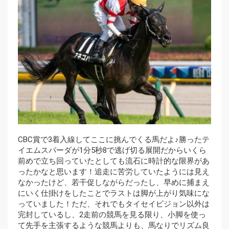
CBC賞で3着入線してここに挑んでくる馬だよ♪勝ったテ
イエムスパーダが1分5秒8で逃げ切る展開だからいくら
前めで立ち回っていたとしても流石に時計的な限界があ
ったかなと思います！追走に苦労していたようには見え
なかったけど、若干促しながらだったし、早めに捕まえ
にいく仕掛けをしたことでラストは脚が上がり気味にな
っていました！ただ、それでもタイセイビジョン以外は
完封しているし、2走前の競馬を見る限り、小脚を使っ
て先手を主張するような競馬よりも、馬なりでリズム良