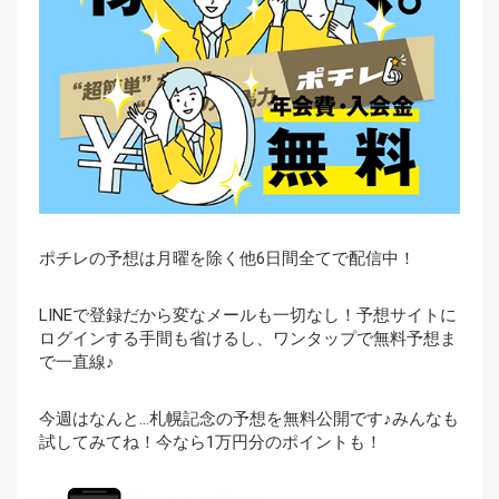
ポチレの予想は月曜を除く他6日間全てで配信中！
LINEで登録だから変なメールも一切なし！予想サイトに
ログインする手間も省けるし、ワンタップで無料予想ま
で一直線♪
今週はなんと…札幌記念の予想を無料公開です♪みんなも
試してみてね！今なら1万円分のポイントも！