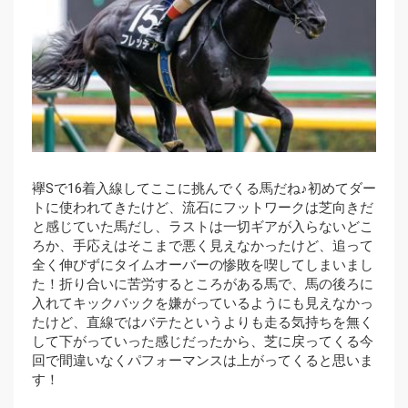
襷Sで16着入線してここに挑んでくる馬だね♪初めてダー
トに使われてきたけど、流石にフットワークは芝向きだ
と感じていた馬だし、ラストは一切ギアが入らないどこ
ろか、手応えはそこまで悪く見えなかったけど、追って
全く伸びずにタイムオーバーの惨敗を喫してしまいまし
た！折り合いに苦労するところがある馬で、馬の後ろに
入れてキックバックを嫌がっているようにも見えなかっ
たけど、直線ではバテたというよりも走る気持ちを無く
して下がっていった感じだったから、芝に戻ってくる今
回で間違いなくパフォーマンスは上がってくると思いま
す！