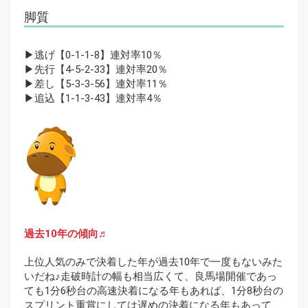
脚質
▶逃げ【0-1-1-8】連対率10％
▶先行【4-5-2-33】連対率20％
▶差し【5-3-3-56】連対率11％
▶追込【1-1-3-43】連対率4％
過去10年の傾向♬
上位人気のみで決着した年が過去10年で一度もないみた
いだね♪走破時計の幅も相当広くて、良馬場開催であっ
ても1分6秒台の高速決着になる年もあれば、1分8秒台の
スプリント重賞にしては遅めの決着になる年もあって、