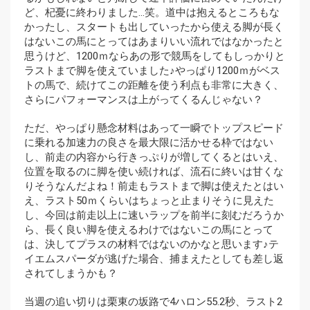
ど、杞憂に終わりました…笑。道中は抱えるところもな
かったし、スタートも出していったから使える脚が長く
はないこの馬にとってはあまりいい流れではなかったと
思うけど、1200ｍならあの形で競馬をしてもしっかりと
ラストまで脚を使えていました♪やっぱり1200ｍがベス
トの馬で、続けてこの距離を使う利点も非常に大きく、
さらにパフォーマンスは上がってくるんじゃない？
ただ、やっぱり懸念材料はあって一瞬でトップスピード
に乗れる加速力の良さを最大限に活かせる枠ではない
し、前走の内容から行きっぷりが増してくるとはいえ、
位置を取るのに脚を使い続ければ、流石に終いは甘くな
りそうなんだよね！前走もラストまで脚は使えたとはい
え、ラスト50ｍくらいはちょっと止まりそうに見えた
し、今回は前走以上に速いラップを前半に刻むだろうか
ら、長く良い脚を使えるわけではないこの馬にとって
は、決してプラスの材料ではないのかなと思います♪テ
イエムスパーダが逃げた場合、捕まえたとしても差し返
されてしまうかも？
当週の追い切りは栗東の坂路で4ハロン55.2秒、ラスト2