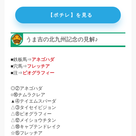
【ポチレ】を見る
うま吉の北九州記念の見解♪
■鉄板馬⇒
アネゴハダ
■穴馬⇒
フレッチア
■注⇒
ビオグラフィー
◎②アネゴハダ
○⑯ナムラクレア
▲④テイエムスパーダ
△③タイセイビジョン
△⑧ビオグラフィー
△⑫メイショウチタン
△⑱キャプテンドレイク
☆⑮フレッチア