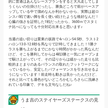
的に普通はあんなレースプランをすると大凡走してしま
うくらいの仕掛けだったし、勝負どころで前がペースア
ップしている中で溜めなんか利かないから、実際は超ロ
ンスパ戦で速い脚を長く使い続けたような格好なんだ！
心臓の強さを証明した1戦だったから、3600ｍでスタミ
ナ比べになっても十分対応出来ると思います♪
当週の追い切りは栗東の坂路で4ハロン54.5秒、ラスト2
ハロン13.0-12.8秒を馬なりで計時してきました！1勝ク
ラスを勝ち上がるまでにかなり時間がかかった馬なんだ
けど、そこを勝利してからは4戦3勝と一気にオープンま
で駆け上がっていて、その辺りからは緩かった走りも比
較的まとまりのあるバランスの取れたフットワークにな
っているから、安定したパフォーマンスを引き出せるよ
うになっています！前走時も動きは良かったんだけど、
それと比べても遜色がないどころかむしろさらに洗練さ
れている印象で、デキも文句なしだね♪
うま吉のステイヤーズステークスの見