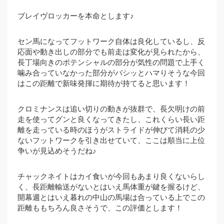
ブレイヴロッカーを本命とします♪
セン馬になってフットワーク自体は良化しているし、反
応面や動き出しの部分でも前走は変化が見られたから、
長丁場向きのポテンシャルの部分が気性の問題で上手く
噛み合っていなかった部分がバシッとハマりそうな今回
はこの距離で新味発揮に期待が持てると思います！
クロミナンスは追い切りの動きが抜群で、長欠明けの前
走を使ってグンと良くなってきたし、これくらい長い距
離を走っている時のほうがストライドが伸びて消耗の少
ないフットワークを引き出せていて、ここは順当に上位
争いが見込めそうだね♪
チャックネイトはカイ食いが今回もあまり良くないらし
く、長距離輸送がないとはいえ馬体重が鍵を握るけど、
開幕週とはいえ暮れの中山の馬場は合っている上でこの
距離ももちろん良さそうで、この評価とします！