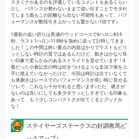
スタミナがあるのを評価しているコメントもあるくらい
だし、バランスが整わないままで追い出すことでモタれ
てしまう面もこの距離なら出ない可能性もあって、パフ
ォーマンスが数段引き上がっても驚かない1頭です♪
1週前の追い切りは美浦のウッドコースで6ハロン85.9
秒、ラスト1ハロン11.8秒を強めに追って計時してきま
した！この中間は終い重点の内容ばかりでラストもピリ
ッとしない時計の質ではあるんだけど、動きはかなり良
い印象で柔らかみのあるストライドを見せています！4
着だった小倉記念の時は叩きつけるような走法で体を上
手に使えていなかったけど、今回は時計は出ていなくて
も体捌きはレースでのパフォーマンスが良い時に見せる
ソレで、これなら十分やれると思います♪ただ、硬さが
ないのは良いにしても多少ダラッとしすぎている印象も
あって、もう少しコンパクトさが出てくるとグッドか
な！
ステイヤーズステークスの好調教馬ピ
ックアップ♪