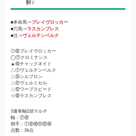
解♪
■本命馬⇒
ブレイヴロッカー
■穴馬⇒
ラスカンブレス
■注⇒
ヴェルテンベルク
◎⑧ブレイヴロッカー
◯⑦クロミナンス
▲⑭チャックネイト
△①ヴェルテンベルク
△⑨シルブロン
△⑪ヴェルミセル
△⑫ワープスピード
☆⑩ラスカンブレス
3連単軸2頭マルチ
軸：⑦⑧
相手：①⑨⑩⑪⑫⑭
点数：36点