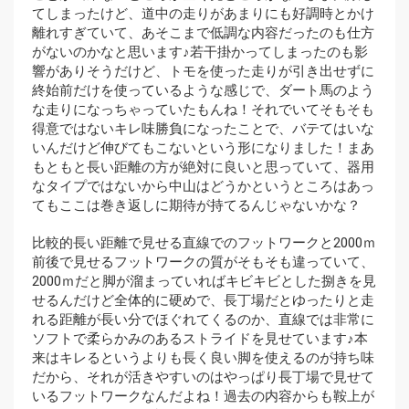
てしまったけど、道中の走りがあまりにも好調時とかけ
離れすぎていて、あそこまで低調な内容だったのも仕方
がないのかなと思います♪若干掛かってしまったのも影
響がありそうだけど、トモを使った走りが引き出せずに
終始前だけを使っているような感じで、ダート馬のよう
な走りになっちゃっていたもんね！それでいてそもそも
得意ではないキレ味勝負になったことで、バテてはいな
いんだけど伸びてもこないという形になりました！まあ
もともと長い距離の方が絶対に良いと思っていて、器用
なタイプではないから中山はどうかというところはあっ
てもここは巻き返しに期待が持てるんじゃないかな？
比較的長い距離で見せる直線でのフットワークと2000ｍ
前後で見せるフットワークの質がそもそも違っていて、
2000ｍだと脚が溜まっていればキビキビとした捌きを見
せるんだけど全体的に硬めで、長丁場だとゆったりと走
れる距離が長い分でほぐれてくるのか、直線では非常に
ソフトで柔らかみのあるストライドを見せています♪本
来はキレるというよりも長く良い脚を使えるのが持ち味
だから、それが活きやすいのはやっぱり長丁場で見せて
いるフットワークなんだよね！過去の内容からも鞍上が