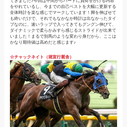
てきました♪今回は中間からハードに負荷をかける内容
をやれているし、今までの自己ベストを大幅に更新する
全体時計を楽な感じでマークしています！脚を伸ばせて
も終いだけで、それでもなかなか時計は出なかったタイ
プなのに、速いラップで入ってきてもグングン伸びて、
ダイナミックで柔らかみすら感じるストライドが出来て
いました！まるで別馬のような変わり身だから、ここは
かなり期待値は高めだと感じます♪
☆チャックネイト（堀宣行厩舎）