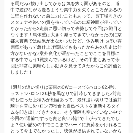
る馬だね♪抜け出してからは気を抜く面があるのと、道
中で遊びながら走るような集中力を欠くところがあるの
に壁を作れないと急に力むこともあって、長丁場向きの
スタミナや終いの質を持っているのに精神面が伴ってい
なかったから2走前に思い切って去勢して今回は3戦目と
なります！馬体重は大きく減ってきていなかったのに京
都大賞典では結果が出なかったけど、休み明けっぽい雰
囲気があって急仕上げ気味でもあったからあの凡走は仕
方がないかな♪案外良化が遅かったことでここを目標に
する中でもう1戦挟んでいるけど、その甲斐もあって今
回は非常に素晴らしい動きを見せてきたからこの評価と
しました！
1週前の追い切りは栗東のCWコースで6ハロン82.4秒、
ラスト1ハロン12.0秒を馬なりで計時してきました♪前走
時も使った上積みが相当あって、最終追い切りでは酒井
騎手を背に6ハロン79秒台と自己ベストを更新するタイ
ムを叩き出してきたのに、そう間隔も空いていない中で
今回の1週前ですらも割と良い時計で上がってきたでし
ょ？使い詰めの中でここまでハードに負荷をかけれるこ
とって今までなかったし、映像が提供されていないから