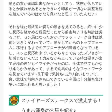
動きの質が確認出来なかったとしても、状態が落ちてい
るとか疲れがあるとかそういう印象が一切ない調整過程
を踏んでいるのはかなり良いなと思っていたんだよ♪
それを経た最終追い切りの動きを見てみると、終いに少
し反応を確かめる程度だったから前走時よりも時計は劣
るけど、セン馬になったおかげでフットワーク自体は以
前と大きく変わっていて、動かしてからのトップフォー
ムに移行するまでのアプローチが相当速くなっている
し、スッと反応出来ているから今まであったズブさが一
切感じないんだよ！力みながら走っている時は硬さが出
て完歩の伸びもイマイチだったのに、全体で見てもかな
り柔らかみがあって、まるで別馬のようなフットワーク
を見せています♪長丁場で気持ちに折り合いもついて、
良い意味で前向きさも出てきている今回は十分勝ち負け
争いに加われると思いました！
ステイヤーズステークスで激走する！
うま吉渾身の穴馬を紹介♪