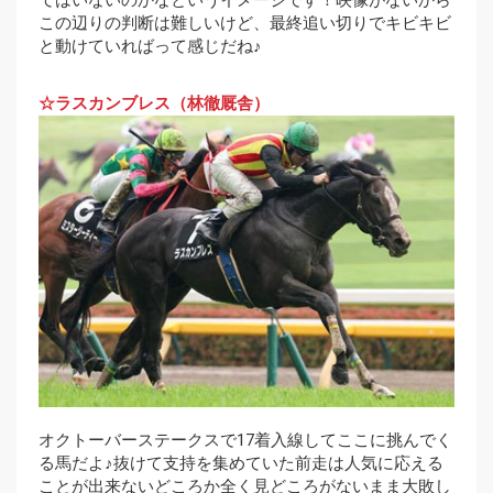
てはいないのかなというイメージです！映像がないから
この辺りの判断は難しいけど、最終追い切りでキビキビ
と動けていればって感じだね♪
☆ラスカンブレス（林徹厩舎）
オクトーバーステークスで17着入線してここに挑んでく
る馬だよ♪抜けて支持を集めていた前走は人気に応える
ことが出来ないどころか全く見どころがないまま大敗し