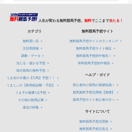
人生が変わる無料競馬予想。
無料
でここまで
当たる！
カテゴリ
無料競馬予想サイト
無料買い目
無料競馬予想サイトのランキング
注目馬情報
無料競馬予想サイト検証
調教・データ
無料競馬予想的中報告！
当たる・儲かる予想
有料競馬予想的中報告
地方競馬の無料予想
ヘルプ・ガイド
うま吉の今週の【穴馬】予想！！
初心者向け競馬の基礎知識！
うまじぃの【新馬戦診断・予想】
競馬無料予想活用術【基礎】
うま子の複勝1点予想
競馬予想サイト初心者の方へ
その他の競馬記事
過去の特集
サイトについて
無料競馬予想活用術
無料競馬予想注意点