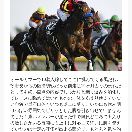
オールカマーで10着入線してここに挑んでくる馬だね♪
靭帯炎からの復帰初戦だった前走は10ヶ月ぶりの実戦だ
としても終い重点の内容でしっかりと乗り込みを消化し
てレースに臨めてはいたものの、体をあまり使えていな
い印象で反応自体もいつも以上に薄く、いかにも休み明
けっぽい雰囲気でピリッとした脚を引き出せていません
でした！濃いメンバーが揃った中で勝負どころで出入り
の激しさがある展開にも上手に対応して終いに脚を使え
ていたのは一定の評価が出来る部分で、もともと気性的