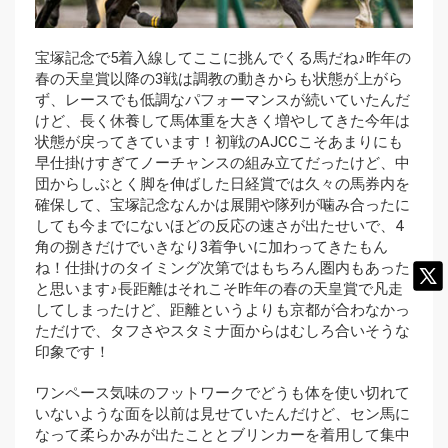
宝塚記念で5着入線してここに挑んでくる馬だね♪昨年の
春の天皇賞以降の3戦は調教の動きからも状態が上がら
ず、レースでも低調なパフォーマンスが続いていたんだ
けど、長く休養して馬体重を大きく増やしてきた今年は
状態が戻ってきています！初戦のAJCCこそあまりにも
早仕掛けすぎてノーチャンスの組み立てだったけど、中
団からしぶとく脚を伸ばした日経賞では久々の馬券内を
確保して、宝塚記念なんかは展開や隊列が噛み合ったに
しても今までにないほどの反応の速さが出たせいで、4
角の捌きだけでいきなり3着争いに加わってきたもん
ね！仕掛けのタイミング次第ではもちろん圏内もあった
と思います♪長距離はそれこそ昨年の春の天皇賞で凡走
してしまったけど、距離というよりも京都が合わなかっ
ただけで、タフさやスタミナ面からはむしろ合いそうな
印象です！
ワンペース気味のフットワークでどうも体を使い切れて
いないような面を以前は見せていたんだけど、セン馬に
なって柔らかみが出たこととブリンカーを着用して集中