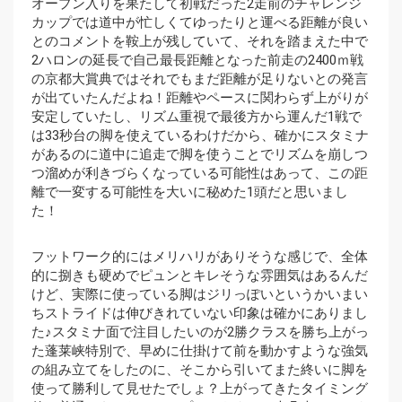
オープン入りを果たして初戦だった2走前のチャレンジ
カップでは道中が忙しくてゆったりと運べる距離が良い
とのコメントを鞍上が残していて、それを踏まえた中で
2ハロンの延長で自己最長距離となった前走の2400ｍ戦
の京都大賞典ではそれでもまだ距離が足りないとの発言
が出ていたんだよね！距離やペースに関わらず上がりが
安定していたし、リズム重視で最後方から運んだ1戦で
は33秒台の脚を使えているわけだから、確かにスタミナ
があるのに道中に追走で脚を使うことでリズムを崩しつ
つ溜めが利きづらくなっている可能性はあって、この距
離で一変する可能性を大いに秘めた1頭だと思いまし
た！
フットワーク的にはメリハリがありそうな感じで、全体
的に捌きも硬めでピュンとキレそうな雰囲気はあるんだ
けど、実際に使っている脚はジリっぽいというかいまい
ちストライドは伸びきれていない印象は確かにありまし
た♪スタミナ面で注目したいのが2勝クラスを勝ち上がっ
た蓬莱峡特別で、早めに仕掛けて前を動かすような強気
の組み立てをしたのに、そこから引いてまた終いに脚を
使って勝利して見せたでしょ？上がってきたタイミング