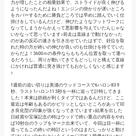
力が増したことの相乗効果で、ストライドが良く伸びる
ようになったんだよね！エンジンの掛かりが遅いところ
をカバーするために勝負どころでは早めに踏んでいく仕
掛けをしているんだけど、伸びたようなフットワークに
なってしまうからかえって悪影響を与えていたんじゃな
いかなって思っています♪前走は直線まで動けなかった
のがあの反応の速さを引き出せていたはずで、好位を取
れた時の方が終いの伸びが良いのも仕掛けを待てていた
からだよ！3600ｍの条件ならもちろん位置を取って運べ
るだろうし、周りが動いてきてもどっしりと構えて直線
にかければ普通に突き抜けてもおかしくないと感じます
♪
1週前の追い切りは美浦のウッドコースで6ハロン83.9
秒、ラスト1ハロン11.3秒を一杯に追って計時してきま
した！本来は鉄砲が利くタイプではあるんだけど、ここ
最近は年齢もあるのかピリッとしないところがあって叩
き良化型の印象が強くなってきています♪結果を出した
日経賞や宝塚記念の時はウッドで終い重点の内容をやれ
ば10秒台のラップをマーク出来ていて、今回は目一杯に
追ってもこの終いの時計というのはまだしっかりと動け