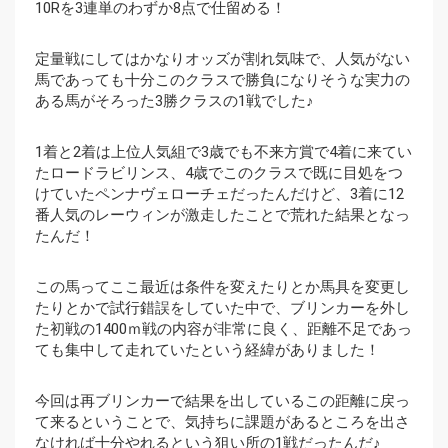
10Rを3連単のわずか8点で仕留める！
定量戦にしてはかなりオッズが割れ気味で、人気がない
馬であっても十分このクラスで勝負になりそうな実力の
ある馬がそろった3勝クラスの1戦でした♪
1着と2着は上位人気組で3歳でも不来方賞で4着に来てい
たロードラビリンス、4歳でこのクラスで既に目処をつ
けていたペンナヴェローチェだったんだけど、3着に12
番人気のレーウィンが激走したことで荒れた結果となっ
たんだ！
この馬ってここ最近は条件を変えたりとか馬具を変更し
たりとかで試行錯誤をしていた中で、ブリンカーを外し
た初戦の1400ｍ戦の内容が非常に良く、距離不足であっ
ても集中して走れていたという経緯がありました！
今回は再ブリンカーで結果を出しているこの距離に戻っ
て来るということで、気持ちに課題があるところを出さ
なければ十分やれるという狙い所の1戦だったんだ♪