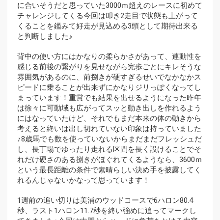
に合いそうだと思っていた3000ｍ超えのレースに初めて
チャレンジしてくる今回は叩き2走目で状態も上がって
くることを鑑みて好走が見込める3頭として期待出来る
と判断しました♪
背中の使い方にはかなりの柔らかさがあって、連動性を
感じる前後の繋がりを見せながら完歩ごとにキレそうな
雰囲気があるのに、前捌きが硬すぎるせいでなかなかス
ピードに乗ることが出来ずにかなりジリっぽくなってし
まっています！重賞でも結果を出せるようになった昨年
は徐々に可動域も広がってスッと動き出しを作れるよう
にはなっていたけど、それでもまだ本来の体の動きから
考えると終いは出し切れていない印象は持っていました
♪8歳馬でも数を使っていないからまだまだフレッシュだ
し、長丁場でゆったり走れる区間を長く設けることでそ
れだけ硬さのある捌きがほぐれてくるようなら、3600ｍ
という最長距離の条件で素晴らしい決め手を披露してく
れるんじゃないかなって思っています！
1週前の追い切りは美浦のウッドコースで6ハロン80.4
秒、ラスト1ハロン11.7秒を終い強めに追ってマークし