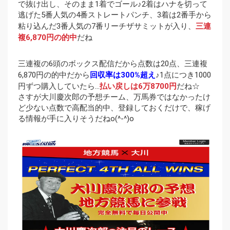
で抜け出し、そのまま1着でゴール♪2着はハナを切って
逃げた5番人気の4番ストレートパンチ、3着は2番手から
粘り込んだ3番人気の7番リーチザサミットが入り、
三連
複6,870円の的中
だね
三連複の6頭のボックス配信だから点数は20点、三連複
6,870円の的中だから
回収率は300%超え
♪1点につき1000
円ずつ購入していたら…
払い戻しは6万8700円
だね☆
さすが大川慶次郎の予想チーム、万馬券ではなかったけ
ど少ない点数で高配当的中、登録しておくだけで、稼げ
る情報が手に入りそうだねo(^-^)o