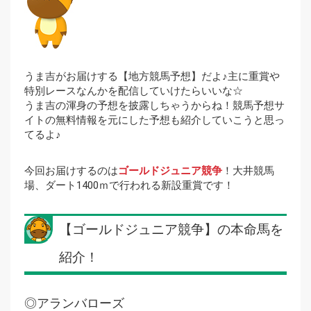
うま吉がお届けする【地方競馬予想】だよ♪主に重賞や
特別レースなんかを配信していけたらいいな☆
うま吉の渾身の予想を披露しちゃうからね！競馬予想サ
イトの無料情報を元にした予想も紹介していこうと思っ
てるよ♪
今回お届けするのは
ゴールドジュニア競争
！大井競馬
場、ダート1400ｍで行われる新設重賞です！
【ゴールドジュニア競争】の本命馬を
紹介！
◎アランバローズ