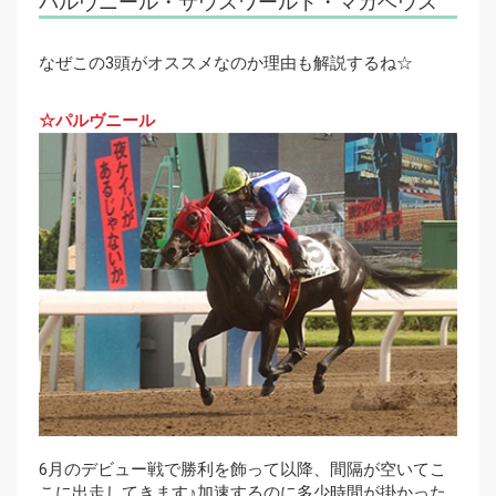
パルヴニール・サウスワールド・マカベウス
なぜこの3頭がオススメなのか理由も解説するね☆
☆パルヴニール
6月のデビュー戦で勝利を飾って以降、間隔が空いてこ
こに出走してきます♪加速するのに多少時間が掛かった