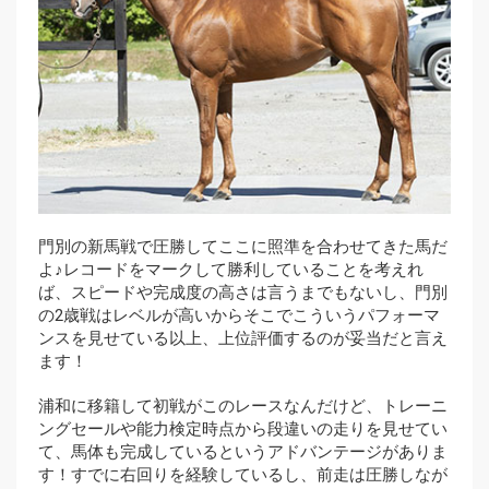
門別の新馬戦で圧勝してここに照準を合わせてきた馬だ
よ♪レコードをマークして勝利していることを考えれ
ば、スピードや完成度の高さは言うまでもないし、門別
の2歳戦はレベルが高いからそこでこういうパフォーマ
ンスを見せている以上、上位評価するのが妥当だと言え
ます！
浦和に移籍して初戦がこのレースなんだけど、トレーニ
ングセールや能力検定時点から段違いの走りを見せてい
て、馬体も完成しているというアドバンテージがありま
す！すでに右回りを経験しているし、前走は圧勝しなが