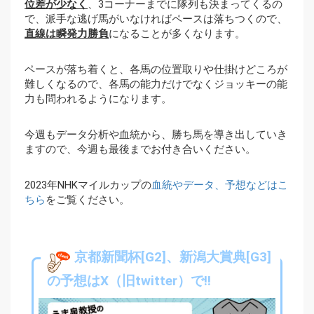
位差が少なく
、3コーナーまでに隊列も決まってくるの
で、派手な逃げ馬がいなければペースは落ちつくので、
直線は瞬発力勝負
になることが多くなります。
ペースが落ち着くと、各馬の位置取りや仕掛けどころが
難しくなるので、各馬の能力だけでなくジョッキーの能
力も問われるようになります。
今週もデータ分析や血統から、勝ち馬を導き出していき
ますので、今週も最後までお付き合いください。
2023年NHKマイルカップの
血統やデータ、予想などはこ
ちら
をご覧ください。
京都新聞杯[G2]、新潟大賞典[G3]
の予想はX（旧twitter）で!!