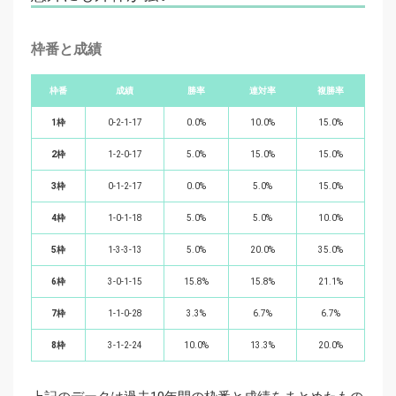
枠番と成績
枠番
成績
勝率
連対率
複勝率
1枠
0-2-1-17
0.0%
10.0%
15.0%
2枠
1-2-0-17
5.0%
15.0%
15.0%
3枠
0-1-2-17
0.0%
5.0%
15.0%
4枠
1-0-1-18
5.0%
5.0%
10.0%
5枠
1-3-3-13
5.0%
20.0%
35.0%
6枠
3-0-1-15
15.8%
15.8%
21.1%
7枠
1-1-0-28
3.3%
6.7%
6.7%
8枠
3-1-2-24
10.0%
13.3%
20.0%