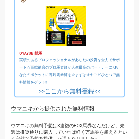
OYAYUBI競馬
実績のあるプロフェッショナルがあなたの投資を全力でサポ
ート☆百戦錬磨のプロ馬券師が人生最高のパートナーに♪あ
なたのポケットに専属馬券師を☆まずはオヤユビひとつで無
料情報をゲット!!
>>ここから無料登録<<
ウマニキから提供された無料情報
ウマニキの無料予想は3連複のBOX馬券なんだけど、先
週は推奨通りに購入していれば軽く万馬券を超えるとい
う完璧な予想を提供した週となりました♪