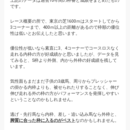
上記のデータは過去10年間の枠番と成績をまとめたもの
です。
レース概要の所で、東京の芝1600ｍはスタートしてから
3コーナーまで、400ｍ以上の距離があるので枠順の優位
性は低いとお伝えしたと思います。
優位性が低いなら素直に3、4コーナーでコースロスなく
走れる内枠の方が好成績かと思いましたが、データを見
てみると、5枠より外側、内から外枠の好成績を残して
います。
気性面もまだまだ子供の3歳馬、周りからプレッシャー
の掛かる内枠よりも、被せられたりすることなく、伸び
伸び走れる外の枠の方がパフォーマンスを発揮しやすい
ということなのかもしれません。
逃げ・先行馬なら内枠、差し・追い込み馬なら外枠と、
脚質に合った枠に入るのがベスト
なのかもしれません。