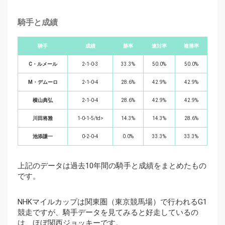
騎手と成績
騎手
成績
勝率
連対率
複勝率
C・ルメール
2-1-0-3
33.3%
50.0%
50.0%
M・デムーロ
2-1-0-4
28.6%
42.9%
42.9%
横山典弘
2-1-0-4
28.6%
42.9%
42.9%
川田将雅
1-0-1-5/td>
14.3%
14.3%
28.6%
池添謙一
0-2-0-4
0.0%
33.3%
33.3%
上記のデータは過去10年間の騎手と成績をまとめたもの
です。
NHKマイルカップは関東圏（東京競馬場）で行われるG1
競走ですが、騎手データを見てみると好走しているの
は、ほぼ関西ジョッキーです。