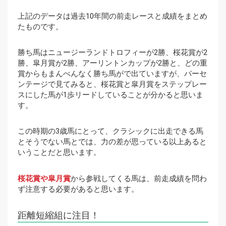
上記のデータは過去10年間の前走レースと成績をまとめ
たものです。
勝ち馬はニュージーランドトロフィーが2勝、桜花賞が2
勝、皐月賞が2勝、アーリントンカップが2勝と、どの重
賞からもまんべんなく勝ち馬がで出ていますが、パーセ
ンテージで見てみると、桜花賞と皐月賞をステップレー
スにした馬が1歩リードしていることが分かると思いま
す。
この時期の3歳馬にとって、クラシックに出走できる馬
とそうでない馬とでは、力の差が思っている以上あると
いうことだと思います。
桜花賞や皐月賞
から参戦してくる馬は、前走成績を問わ
ず注意する必要があると思います。
距離短縮組に注目！