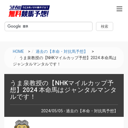
m
e
n
u
HOME
>
過去の【本命・対抗馬予想】
>
うま泉教授の【NHKマイルカップ予想】2024 本命馬は
ジャンタルマンタルです！
うま泉教授の【NHKマイルカップ予
想】2024 本命馬はジャンタルマンタ
ルです！
2024/05/05 - 過去の【本命・対抗馬予想】