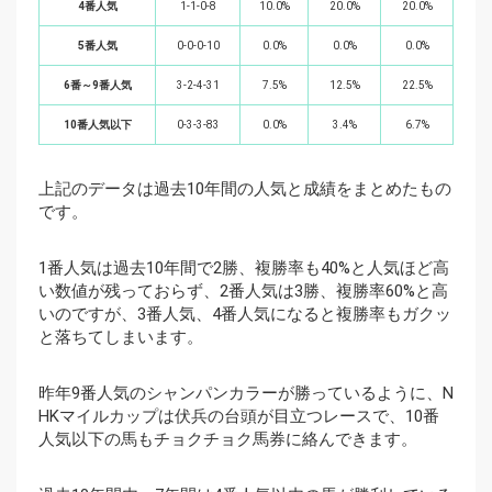
4番人気
1-1-0-8
10.0%
20.0%
20.0%
5番人気
0-0-0-10
0.0%
0.0%
0.0%
6番～9番人気
3-2-4-31
7.5%
12.5%
22.5%
10番人気以下
0-3-3-83
0.0%
3.4%
6.7%
上記のデータは過去10年間の人気と成績をまとめたもの
です。
1番人気は過去10年間で2勝、複勝率も40%と人気ほど高
い数値が残っておらず、2番人気は3勝、複勝率60%と高
いのですが、3番人気、4番人気になると複勝率もガクッ
と落ちてしまいます。
昨年9番人気のシャンパンカラーが勝っているように、N
HKマイルカップは伏兵の台頭が目立つレースで、10番
人気以下の馬もチョクチョク馬券に絡んできます。