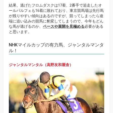
結果、逃げたフロムダスクは17着、2番手で追走したオ
ールパルフェも16着に敗れており、東京競馬場は先行馬
が残りやすい傾向はあるのですが、競ってしまったら途
端に追い込みの競馬に豹変してしまうので、今年もどん
な馬が逃げるのか、
ペースや展開を見極める
必要がある
と思います。
NHKマイルカップの有力馬、ジャンタルマンタ
ル！
ジャンタルマンタル（高野友和厩舎）