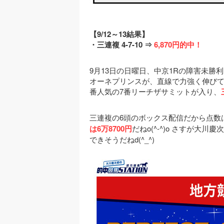
【9/12～13結果】
・三連複 4-7-10 ⇒
6,870円的中！
9月13日の日曜日、中京1Rの障害未勝
オーネプリンスが、直線で力強く伸びて
番人気の7番リーチザサミットが入り、
三連複の6頭のボックス配信だから点数は2
は6万8700円
だねo(^-^)o さすが
できそうだねd(^_^)