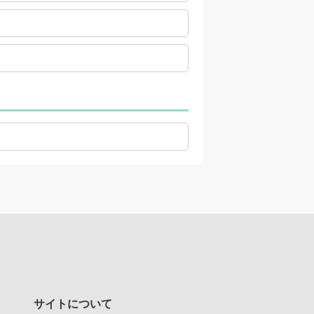
サイトについて