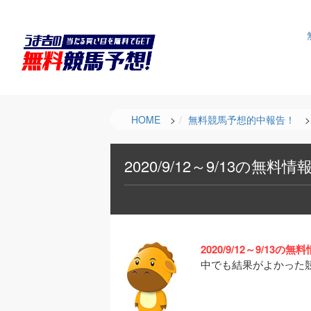
HOME
>
無料競馬予想的中報告！
2020/9/12～9/13の無
2020/9/12～9/1
中でも結果がよかった