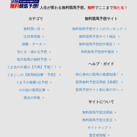
人生が変わる無料競馬予想。
無料
でここまで
当たる！
カテゴリ
無料競馬予想サイト
無料買い目
無料競馬予想サイトのランキング
注目馬情報
無料競馬予想サイト検証
調教・データ
無料競馬予想的中報告！
当たる・儲かる予想
有料競馬予想的中報告
地方競馬の無料予想
ヘルプ・ガイド
うま吉の今週の【穴馬】予想！！
初心者向け競馬の基礎知識！
うまじぃの【新馬戦診断・予想】
競馬無料予想活用術【基礎】
うま子の複勝1点予想
競馬予想サイト初心者の方へ
その他の競馬記事
過去の特集
サイトについて
無料競馬予想活用術
無料競馬予想注意点
サイトマップ
運営者情報