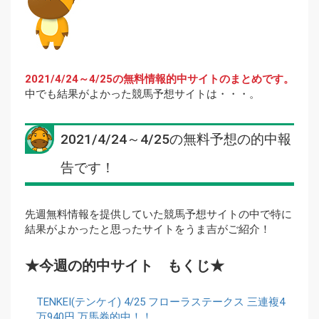
2021/4/24～4/25の無料情報的中サイトのまとめです。
中でも結果がよかった競馬予想サイトは・・・。
2021/4/24～4/25の無料予想の的中報
告です！
先週無料情報を提供していた競馬予想サイトの中で特に
結果がよかったと思ったサイトをうま吉がご紹介！
★今週の的中サイト もくじ★
TENKEI(テンケイ) 4/25 フローラステークス 三連複4
万940円 万馬券的中！！