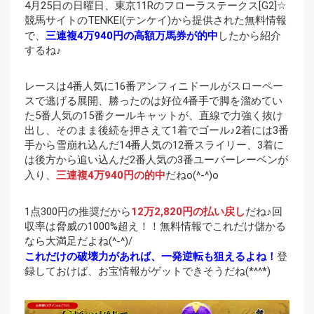
4月25日の日曜日、東京11Rのフローラステークス[G2]☆
競馬サイトのTENKEI(テンケイ)から提供された無料情報
で、
三連複4万940円の高額万馬券が的中
したから紹介
するね♪
レースは4番人気に16番アンフィニドールがスローペー
スで逃げる展開、勝ったのは好位4番手で脚を溜めてい
た5番人気の15番クールキャットが、直線で力強く抜け
出し、そのまま後続を押さえて1着でゴール♪2着には3番
手から雪崩れ込んだ14番人気の12番スライリー、3着に
は後方から追い込んだ2番人気の3番ユーバーレーベンが
入り、
三連複4万940円の的中
だねo(^-^)o
1点300円の推奨だから
12万2,820円の払い戻し
だね♪回
収率は脅威の1000%超え！！無料情報でこれだけ儲かる
なら大満足だよね(^-^)/
これだけの破壊力があれば、一発逆転も狙えるよね！
登
録しておけば、お宝情報がゲットできそうだね(*^^*)