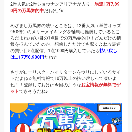
2番人気の2番ショウナンアリアナが入り、
馬連1万7,89
0円の万馬券的中
だね(^_^)/
めざまし万馬券の凄いところは、12番人気（単勝オッズ
95.0倍）のメリーメイキングを軸馬に推奨しているとこ
ろだよね♪買い目の1点目での万馬券的中！どんだけの情
報を掴んでいたのか、想像しただけでも驚くよね☆馬連
の買い目5点配信、1点1000円購入していたら
払い戻し
は…17万8,900円
だね☆
さすがローリスク・ハイリターンをウリにしているサイ
トだよね☆無料情報で10万以上の払い戻しって凄いよ
ね！！登録しておけば今回のような
お宝情報が無料でゲ
ット
できそうだね♪