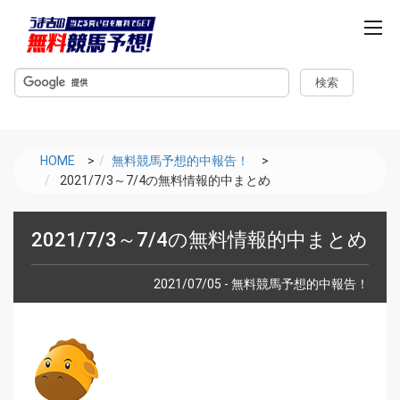
m
e
n
u
HOME
>
無料競馬予想的中報告！
>
2021/7/3～7/4の無料情報的中まとめ
2021/7/3～7/4の無料情報的中まとめ
2021/07/05 - 無料競馬予想的中報告！