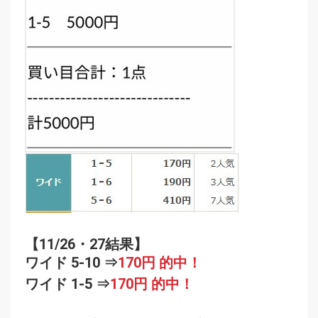
【11/26・27結果】
ワイド 5-10 ⇒
170円 的中！
ワイド 1-5 ⇒
170円 的中！