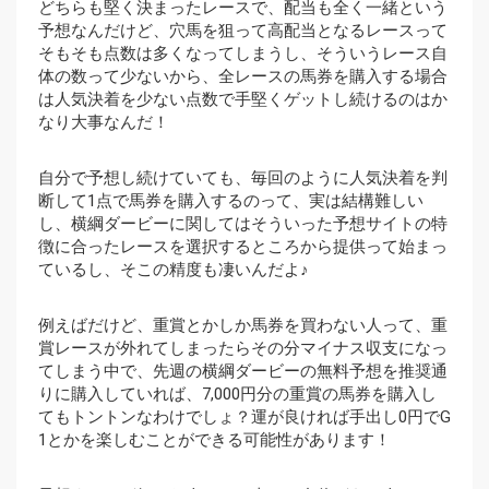
どちらも堅く決まったレースで、配当も全く一緒という
予想なんだけど、穴馬を狙って高配当となるレースって
そもそも点数は多くなってしまうし、そういうレース自
体の数って少ないから、全レースの馬券を購入する場合
は人気決着を少ない点数で手堅くゲットし続けるのはか
なり大事なんだ！
自分で予想し続けていても、毎回のように人気決着を判
断して1点で馬券を購入するのって、実は結構難しい
し、横綱ダービーに関してはそういった予想サイトの特
徴に合ったレースを選択するところから提供って始まっ
ているし、そこの精度も凄いんだよ♪
例えばだけど、重賞とかしか馬券を買わない人って、重
賞レースが外れてしまったらその分マイナス収支になっ
てしまう中で、先週の横綱ダービーの無料予想を推奨通
りに購入していれば、7,000円分の重賞の馬券を購入し
てもトントンなわけでしょ？運が良ければ手出し0円でG
1とかを楽しむことができる可能性があります！