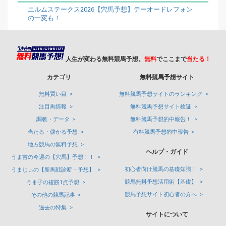
エルムステークス2026【穴馬予想】テーオードレフォン
の一変も！
人生が変わる無料競馬予想。
無料
でここまで
当たる！
カテゴリ
無料競馬予想サイト
無料買い目
無料競馬予想サイトのランキング
注目馬情報
無料競馬予想サイト検証
調教・データ
無料競馬予想的中報告！
当たる・儲かる予想
有料競馬予想的中報告
地方競馬の無料予想
ヘルプ・ガイド
うま吉の今週の【穴馬】予想！！
初心者向け競馬の基礎知識！
うまじぃの【新馬戦診断・予想】
競馬無料予想活用術【基礎】
うま子の複勝1点予想
競馬予想サイト初心者の方へ
その他の競馬記事
過去の特集
サイトについて